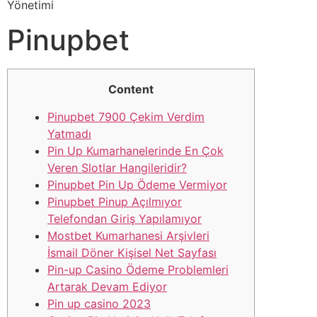
Yönetimi
Pinupbet
Content
Pinupbet 7900 Çekim Verdim
Yatmadı
Pin Up Kumarhanelerinde En Çok
Veren Slotlar Hangileridir?
Pinupbet Pin Up Ödeme Vermiyor
Pinupbet Pinup Açılmıyor
Telefondan Giriş Yapılamıyor
Mostbet Kumarhanesi Arşivleri
İsmail Döner Kişisel Net Sayfası
Pin-up Casino Ödeme Problemleri
Artarak Devam Ediyor
Pin up casino 2023