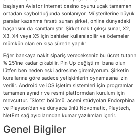
başlayan Aviator internet casino oyunu uçak tamamen
ortadan kaybolduğunda sonlanıyor. Müşterilerine büyük
paralar kazanma fırsatı sunan şirket, online dünyadaki
başarısını da kanıtlamıştır. Şirket nakit çıkışı sunar, X2,
X3, X4 veya X5 için bahisler kullanılabilir ve ödemeler
mümkün olan en kısa sürede yapılır.
Eğer bankaya nakit sipariş verecekseniz bu ücret tutarın
% 25’ine kadar çıkabilir. Pin Up değişti mi bana olun
lütfen ben neden eski adresime giremiyorum. Şirketin
kurallarına göre sadece yetişkinlerin oynamasına izin
verilir. Android ve iOS işletim sistemleri için programlar
tamamen aynıdır ve resmi platformdan kurulum için
mevcuttur. “Slots” bölümü, acemi stüdyoları Endorphina
ve Playson’dan ve dünyaca ünlü Novomatic, Playtech,
NetEnt sağlayıcılarından kumar yazılımları içerir.
Genel Bilgiler