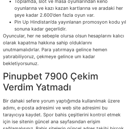
Toplamda, slot ve masa oyunlarından keno
oyunlarına ve kazı kazan kartlarına ve aradaki her
şeye kadar 2.600’den fazla oyun var.
Pin Up Hindistan’da yayınlanan promosyon kodu yıl
sonuna kadar geçerlidir.
Oyuncular, her ne sebeple olursa olsun hesaplarını kalıcı
olarak kapatma hakkına sahip olduklarını
unutmamalıdırlar. Para yatırmaya gelince hemen
yatırabiliyoruz, çekmeye gelince um kadar
bekletiyorsunuz.
Pinupbet 7900 Çekim
Verdim Yatmadı
Bir dahaki sefere yorum yaptığımda kullanılmak üzere
adımı, e-posta adresimi ve web site adresimi bu
tarayıcıya kaydet. Spor bahis çeşitlerini kontrol etmek
için ise sitenin güncel ana sayfasından erişim
sağlamalısınız. Bahis sitelerin güncel adres takibi birçok