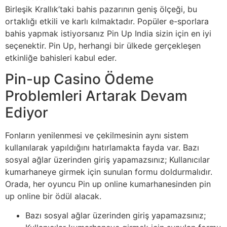
Birleşik Krallık’taki bahis pazarının geniş ölçeği, bu
ortaklığı etkili ve karlı kılmaktadır. Popüler e-sporlara
bahis yapmak istiyorsanız Pin Up India sizin için en iyi
seçenektir. Pin Up, herhangi bir ülkede gerçekleşen
etkinliğe bahisleri kabul eder.
Pin-up Casino Ödeme
Problemleri Artarak Devam
Ediyor
Fonların yenilenmesi ve çekilmesinin aynı sistem
kullanılarak yapıldığını hatırlamakta fayda var. Bazı
sosyal ağlar üzerinden giriş yapamazsınız; Kullanıcılar
kumarhaneye girmek için sunulan formu doldurmalıdır.
Orada, her oyuncu Pin up online kumarhanesinden pin
up online bir ödül alacak.
Bazı sosyal ağlar üzerinden giriş yapamazsınız;