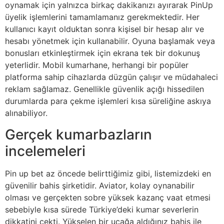
oynamak için yalnızca birkaç dakikanızı ayırarak PinUp
üyelik işlemlerini tamamlamanız gerekmektedir. Her
kullanıcı kayıt olduktan sonra kişisel bir hesap alır ve
hesabı yönetmek için kullanabilir. Oyuna başlamak veya
bonusları etkinleştirmek için ekrana tek bir dokunuş
yeterlidir. Mobil kumarhane, herhangi bir popüler
platforma sahip cihazlarda düzgün çalışır ve müdahaleci
reklam sağlamaz. Genellikle güvenlik açığı hissedilen
durumlarda para çekme işlemleri kısa süreliğine askıya
alınabiliyor.
Gerçek kumarbazların
incelemeleri
Pin up bet az öncede belirttiğimiz gibi, listemizdeki en
güvenilir bahis şirketidir. Aviator, kolay oynanabilir
olması ve gerçekten sobre yüksek kazanç vaat etmesi
sebebiyle kısa sürede Türkiye’deki kumar severlerin
dikkatini çekti. Yükselen bir uçağa aldığınız bahis ile