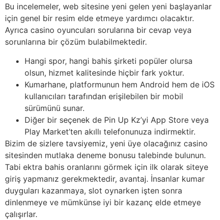
Bu incelemeler, web sitesine yeni gelen yeni başlayanlar
için genel bir resim elde etmeye yardımcı olacaktır.
Ayrıca casino oyuncuları sorularına bir cevap veya
sorunlarına bir çözüm bulabilmektedir.
Hangi spor, hangi bahis şirketi popüler olursa
olsun, hizmet kalitesinde hiçbir fark yoktur.
Kumarhane, platformunun hem Android hem de iOS
kullanıcıları tarafından erişilebilen bir mobil
sürümünü sunar.
Diğer bir seçenek de Pin Up Kz’yi App Store veya
Play Market’ten akıllı telefonunuza indirmektir.
Bizim de sizlere tavsiyemiz, yeni üye olacağınız casino
sitesinden mutlaka deneme bonusu talebinde bulunun.
Tabi ektra bahis oranlarını görmek için ilk olarak siteye
giriş yapmanız gerekmektedir, avantaj. İnsanlar kumar
duyguları kazanmaya, slot oynarken işten sonra
dinlenmeye ve mümkünse iyi bir kazanç elde etmeye
çalışırlar.