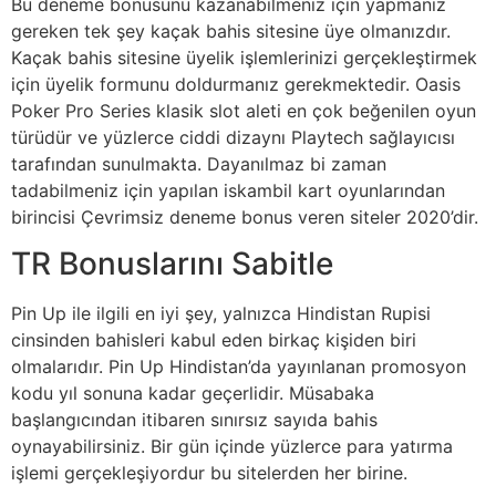
Bu deneme bonusunu kazanabilmeniz için yapmanız
gereken tek şey kaçak bahis sitesine üye olmanızdır.
Kaçak bahis sitesine üyelik işlemlerinizi gerçekleştirmek
için üyelik formunu doldurmanız gerekmektedir. Oasis
Poker Pro Series klasik slot aleti en çok beğenilen oyun
türüdür ve yüzlerce ciddi dizaynı Playtech sağlayıcısı
tarafından sunulmakta. Dayanılmaz bi zaman
tadabilmeniz için yapılan iskambil kart oyunlarından
birincisi Çevrimsiz deneme bonus veren siteler 2020’dir.
TR Bonuslarını Sabitle
Pin Up ile ilgili en iyi şey, yalnızca Hindistan Rupisi
cinsinden bahisleri kabul eden birkaç kişiden biri
olmalarıdır. Pin Up Hindistan’da yayınlanan promosyon
kodu yıl sonuna kadar geçerlidir. Müsabaka
başlangıcından itibaren sınırsız sayıda bahis
oynayabilirsiniz. Bir gün içinde yüzlerce para yatırma
işlemi gerçekleşiyordur bu sitelerden her birine.