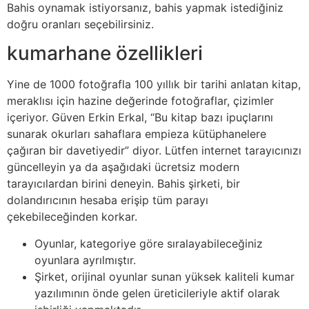
Bahis oynamak istiyorsanız, bahis yapmak istediğiniz
doğru oranları seçebilirsiniz.
kumarhane özellikleri
Yine de 1000 fotoğrafla 100 yıllık bir tarihi anlatan kitap,
meraklısı için hazine değerinde fotoğraflar, çizimler
içeriyor. Güven Erkin Erkal, “Bu kitap bazı ipuçlarını
sunarak okurları sahaflara empieza kütüphanelere
çağıran bir davetiyedir” diyor. Lütfen internet tarayıcınızı
güncelleyin ya da aşağıdaki ücretsiz modern
tarayıcılardan birini deneyin. Bahis şirketi, bir
dolandırıcının hesaba erişip tüm parayı
çekebileceğinden korkar.
Oyunlar, kategoriye göre sıralayabileceğiniz
oyunlara ayrılmıştır.
Şirket, orijinal oyunlar sunan yüksek kaliteli kumar
yazılımının önde gelen üreticileriyle aktif olarak