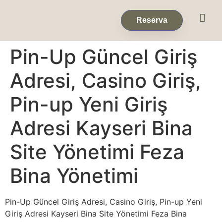
Eventos & 
Reservas de Grup
Reserva
Pin-Up Güncel Giriş
Adresi, Casino Giriş,
Pin-up Yeni Giriş
Adresi Kayseri Bina
Site Yönetimi Feza
Bina Yönetimi
Pin-Up Güncel Giriş Adresi, Casino Giriş, Pin-up Yeni
Giriş Adresi Kayseri Bina Site Yönetimi Feza Bina