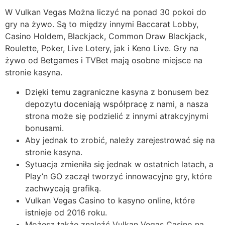
W Vulkan Vegas Można liczyć na ponad 30 pokoi do
gry na żywo. Są to między innymi Baccarat Lobby,
Casino Holdem, Blackjack, Common Draw Blackjack,
Roulette, Poker, Live Lotery, jak i Keno Live. Gry na
żywo od Betgames i TVBet mają osobne miejsce na
stronie kasyna.
Dzięki temu zagraniczne kasyna z bonusem bez
depozytu doceniają współpracę z nami, a nasza
strona może się podzielić z innymi atrakcyjnymi
bonusami.
Aby jednak to zrobić, należy zarejestrować się na
stronie kasyna.
Sytuacja zmieniła się jednak w ostatnich latach, a
Play’n GO zaczął tworzyć innowacyjne gry, które
zachwycają grafiką.
Vulkan Vegas Casino to kasyno online, które
istnieje od 2016 roku.
Możesz także znaleźć Vulkan Vegas Casino na