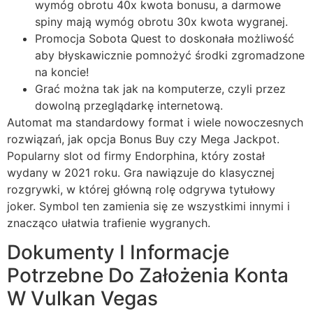
wymóg obrotu 40x kwota bonusu, a darmowe
spiny mają wymóg obrotu 30x kwota wygranej.
Promocja Sobota Quest to doskonała możliwość
aby błyskawicznie pomnożyć środki zgromadzone
na koncie!
Grać można tak jak na komputerze, czyli przez
dowolną przeglądarkę internetową.
Automat ma standardowy format i wiele nowoczesnych
rozwiązań, jak opcja Bonus Buy czy Mega Jackpot.
Popularny slot od firmy Endorphina, który został
wydany w 2021 roku. Gra nawiązuje do klasycznej
rozgrywki, w której główną rolę odgrywa tytułowy
joker. Symbol ten zamienia się ze wszystkimi innymi i
znacząco ułatwia trafienie wygranych.
Dokumenty I Informacje
Potrzebne Do Założenia Konta
W Vulkan Vegas