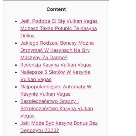
Content
Jeśli Podoba Ci Się Vulkan Vegas,
Możesz Także Polubić Te Kasyna
Online
Jakiego Rodzaju Bonusy Można
Otrzymać W Kasynach Na Gry
Maszyny Za Darmo?
Recenzja Kasyna Vulkan Vegas
Najlepsze 5 Slotów W Kasynie
Vulkan Vegas
Najpopularniejsze Automaty W
Kasynie Vulkan Vegas
Bezpieczeństwo Graczy I
Bezpieczeństwo Kasyna Vulkan
Vegas
Jaki Może Być Kasyno Bonus Bez
Depozytu 2023?