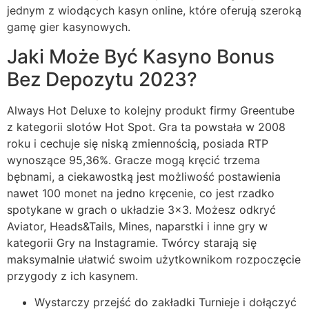
jednym z wiodących kasyn online, które oferują szeroką
gamę gier kasynowych.
Jaki Może Być Kasyno Bonus
Bez Depozytu 2023?
Always Hot Deluxe to kolejny produkt firmy Greentube
z kategorii slotów Hot Spot. Gra ta powstała w 2008
roku i cechuje się niską zmiennością, posiada RTP
wynoszące 95,36%. Gracze mogą kręcić trzema
bębnami, a ciekawostką jest możliwość postawienia
nawet 100 monet na jedno kręcenie, co jest rzadko
spotykane w grach o układzie 3×3. Możesz odkryć
Aviator, Heads&Tails, Mines, naparstki i inne gry w
kategorii Gry na Instagramie. Twórcy starają się
maksymalnie ułatwić swoim użytkownikom rozpoczęcie
przygody z ich kasynem.
Wystarczy przejść do zakładki Turnieje i dołączyć