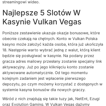
streamingowi wideo.
Najlepsze 5 Slotów W
Kasynie Vulkan Vegas
Poniższe zestawienie ukazuje okazje bonusowe, które
obecnie czekają na chętnych. Konto w Vulkan Polska
kasyno może założyć każda osoba, która już ukończyła
18. Następnie warto wybrać jedną z walut, którą klient
będzie się posługiwać w kasynie. Na podany przez
gracza adres mailowy przesłany zostanie specjalny link
aktywacyjny. Już po jego kliknięciu konto zostanie
aktywowane automatycznie. Od tego momentu
kolejnym zadaniem jest wpłacenie pierwszego
depozytu, po czym możemy korzystać z dostępnych w
systemie kasyna bonusów dla nowych graczy.
Wśród z nich znajdują się takie tuzy jak, NetEnt, Ezugi
oraz Evolution Gaming. W Vulkan Vegas dążymy