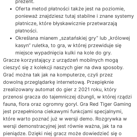
prezent.
Oferta metod płatności także jest na poziomie,
ponieważ znajdziesz tutaj stabilne i znane systemy
płatnicze, które błyskawicznie przetwarzają
płatności.
Określana mianem „szatańskiej gry” lub „królowej
kasyn” ruletka, to gra, w której przewiduje się
miejsce wypadnięcia kulki na kole do gry.
Gracze korzystający z urządzeń mobilnych mogą
cieszyć się z kolekcji naszych gier na dwa sposoby.
Grać można tak jak na komputerze, czyli przez
dowolną przeglądarkę internetową. Przepięknie
zrealizowany automat do gier z 2021 roku, który
przenosi gracza do tajemniczej dżungli, w której rządzi
fauna, flora oraz ogromny goryl. Gra Red Tiger Gaming
jest przepełniona ciekawymi funkcjami specjalnymi,
które warto poznać już w wersji demo. Rozgrywka w
wersji demonstracyjnej jest równie ważna, jak ta na
pieniądze. Dzięki niej gracz może dowiedzieć się o