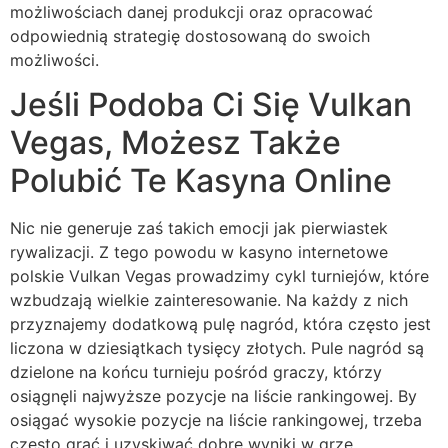
możliwościach danej produkcji oraz opracować
odpowiednią strategię dostosowaną do swoich
możliwości.
Jeśli Podoba Ci Się Vulkan
Vegas, Możesz Także
Polubić Te Kasyna Online
Nic nie generuje zaś takich emocji jak pierwiastek
rywalizacji. Z tego powodu w kasyno internetowe
polskie Vulkan Vegas prowadzimy cykl turniejów, które
wzbudzają wielkie zainteresowanie. Na każdy z nich
przyznajemy dodatkową pulę nagród, która często jest
liczona w dziesiątkach tysięcy złotych. Pule nagród są
dzielone na końcu turnieju pośród graczy, którzy
osiągnęli najwyższe pozycje na liście rankingowej. By
osiągać wysokie pozycje na liście rankingowej, trzeba
często grać i uzyskiwać dobre wyniki w grze