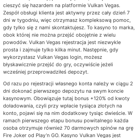
cieszyć się hazardem na platformie Vulkan Vegas.
Zespół obsługi klienta jest aktywny przez cały dzień 7
dni w tygodniu, więc otrzymasz kompleksową pomoc,
gdy tylko się z nami skontaktujesz. To kasyno to marka,
obok której nie można przejść obojętnie z wielu
powodów. Vulkan Vegas rejestracja jest niezwykle
prosta i zajmuje tylko kilka minut. Następnie, gdy
wykorzystasz Vulkan Vegas login, możesz
błyskawicznie przejść do gry, oczywiście jeżeli
wcześniej przeprowadziłeś depozyt.
Od razu po rejestracji własnego konta należy w ciągu 2
dni dokonać pierwszego depozytu na swym koncie
kasynowym. Obowiązuje tutaj bonus +120% od kwoty
doładowania, czyli przy wpłacie tysiąca złotych na
konto, pojawi się na nim dodatkowy tysiąc dwieście. W
ramach pierwszego etapu bonusu powitalnego każda
osoba otrzymuje również 70 darmowych spinów na grę
Fire Joker od Play’n GO. Kasyno Vulkan Vegas jest