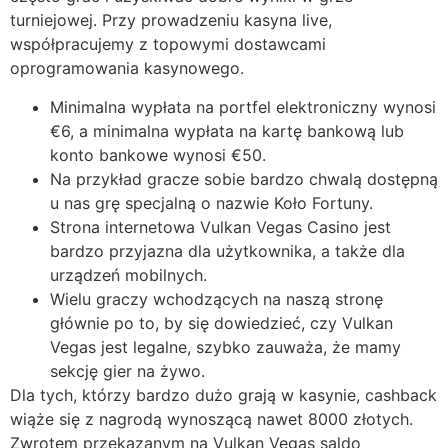
turniejowej. Przy prowadzeniu kasyna live,
współpracujemy z topowymi dostawcami
oprogramowania kasynowego.
Minimalna wypłata na portfel elektroniczny wynosi
€6, a minimalna wypłata na kartę bankową lub
konto bankowe wynosi €50.
Na przykład gracze sobie bardzo chwalą dostępną
u nas grę specjalną o nazwie Koło Fortuny.
Strona internetowa Vulkan Vegas Casino jest
bardzo przyjazna dla użytkownika, a także dla
urządzeń mobilnych.
Wielu graczy wchodzących na naszą stronę
głównie po to, by się dowiedzieć, czy Vulkan
Vegas jest legalne, szybko zauważa, że mamy
sekcję gier na żywo.
Dla tych, którzy bardzo dużo grają w kasynie, cashback
wiąże się z nagrodą wynoszącą nawet 8000 złotych.
Zwrotem przekazanym na Vulkan Vegas saldo