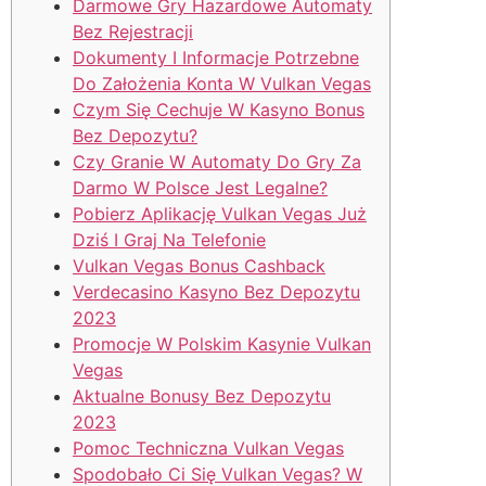
Darmowe Gry Hazardowe Automaty
Bez Rejestracji
Dokumenty I Informacje Potrzebne
Do Założenia Konta W Vulkan Vegas
Czym Się Cechuje W Kasyno Bonus
Bez Depozytu?
Czy Granie W Automaty Do Gry Za
Darmo W Polsce Jest Legalne?
Pobierz Aplikację Vulkan Vegas Już
Dziś I Graj Na Telefonie
Vulkan Vegas Bonus Cashback
Verdecasino Kasyno Bez Depozytu
2023
Promocje W Polskim Kasynie Vulkan
Vegas
Aktualne Bonusy Bez Depozytu
2023
Pomoc Techniczna Vulkan Vegas
Spodobało Ci Się Vulkan Vegas? W