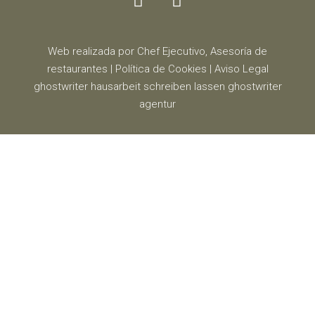
Web realizada por Chef Ejecutivo,
Asesoría de
restaurantes
|
Política de Cookies
|
Aviso Legal
ghostwriter
hausarbeit schreiben lassen
ghostwriter
agentur