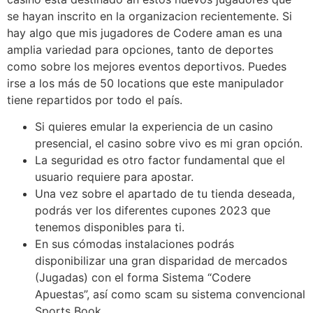
se hayan inscrito en la organizacion recientemente. Si
hay algo que mis jugadores de Codere aman es una
amplia variedad para opciones, tanto de deportes
como sobre los mejores eventos deportivos. Puedes
irse a los más de 50 locations que este manipulador
tiene repartidos por todo el país.
Si quieres emular la experiencia de un casino
presencial, el casino sobre vivo es mi gran opción.
La seguridad es otro factor fundamental que el
usuario requiere para apostar.
Una vez sobre el apartado de tu tienda deseada,
podrás ver los diferentes cupones 2023 que
tenemos disponibles para ti.
En sus cómodas instalaciones podrás
disponibilizar una gran disparidad de mercados
(Jugadas) con el forma Sistema “Codere
Apuestas”, así como scam su sistema convencional
Sports Book…