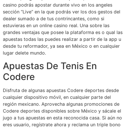
casino podrás apostar durante vivo en los angeles
sección “Live” en la que podrás ver los dos gestos del
dealer sumado a de tus contrincantes, como si
estuvieras en un online casino real. Una sobre las
grandes ventajas que posee la plataforma es o qual las
apuestas todas las puedes realizar a partir de la app u
desde tu reformador, ya sea en México o en cualquier
lugar delete mundo.
Apuestas De Tenis En
Codere
Disfruta de algunas apuestas Codere deportes desde
cualquier dispositivo móvil, en cualquier parte del
región mexicano. Aprovecha algunas promociones de
Codere deportes disponibles sobre México y sácale el
jugo a tus apuestas en esta reconocida casa. Si aún no
eres usuario, regístrate ahora y reclama un triple bono