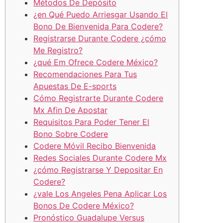
Métodos De Depósito
¿en Qué Puedo Arriesgar Usando El
Bono De Bienvenida Para Codere?
Registrarse Durante Codere ¿cómo
Me Registro?
¿qué Em Ofrece Codere México?
Recomendaciones Para Tus
Apuestas De E-sports
Cómo Registrarte Durante Codere
Mx Afin De Apostar
Requisitos Para Poder Tener El
Bono Sobre Codere
Codere Móvil Recibo Bienvenida
Redes Sociales Durante Codere Mx
¿cómo Registrarse Y Depositar En
Codere?
¿vale Los Angeles Pena Aplicar Los
Bonos De Codere México?
Pronóstico Guadalupe Versus