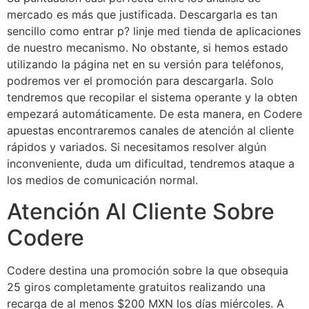
mercado es más que justificada. Descargarla es tan
sencillo como entrar p? linje med tienda de aplicaciones
de nuestro mecanismo. No obstante, si hemos estado
utilizando la página net en su versión para teléfonos,
podremos ver el promoción para descargarla. Solo
tendremos que recopilar el sistema operante y la obten
empezará automáticamente. De esta manera, en Codere
apuestas encontraremos canales de atención al cliente
rápidos y variados. Si necesitamos resolver algún
inconveniente, duda um dificultad, tendremos ataque a
los medios de comunicación normal.
Atención Al Cliente Sobre
Codere
Codere destina una promoción sobre la que obsequia
25 giros completamente gratuitos realizando una
recarga de al menos $200 MXN los días miércoles. A