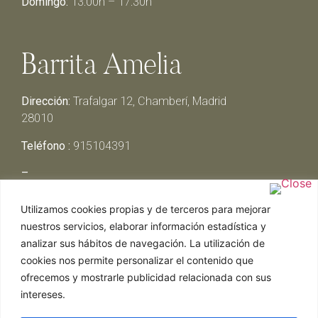
Domingo:
13:00h – 17:30h
Barrita Amelia
Dirección:
Trafalgar 12, Chamberí, Madrid
28010
Teléfono :
915104391
–
Lunes y Martes:
Cerrado
Utilizamos cookies propias y de terceros para mejorar
Miércoles y Jueves:
13:00h – 00:30h
nuestros servicios, elaborar información estadística y
Viernes y Sábado:
13:00h – 01:00h
analizar sus hábitos de navegación. La utilización de
Domingo:
13:00h – 17:30h
cookies nos permite personalizar el contenido que
ofrecemos y mostrarle publicidad relacionada con sus
intereses.