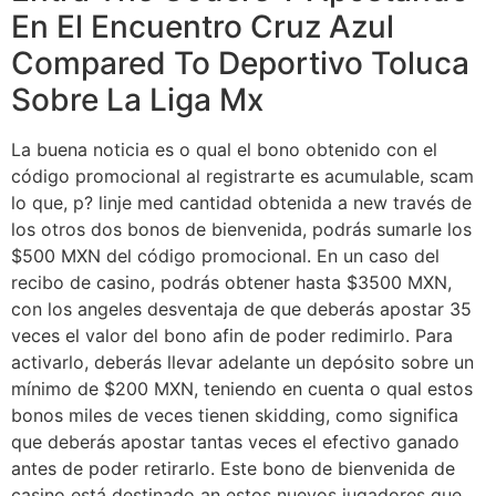
En El Encuentro Cruz Azul
Compared To Deportivo Toluca
Sobre La Liga Mx
La buena noticia es o qual el bono obtenido con el
código promocional al registrarte es acumulable, scam
lo que, p? linje med cantidad obtenida a new través de
los otros dos bonos de bienvenida, podrás sumarle los
$500 MXN del código promocional. En un caso del
recibo de casino, podrás obtener hasta $3500 MXN,
con los angeles desventaja de que deberás apostar 35
veces el valor del bono afin de poder redimirlo. Para
activarlo, deberás llevar adelante un depósito sobre un
mínimo de $200 MXN, teniendo en cuenta o qual estos
bonos miles de veces tienen skidding, como significa
que deberás apostar tantas veces el efectivo ganado
antes de poder retirarlo. Este bono de bienvenida de
casino está destinado an estos nuevos jugadores que