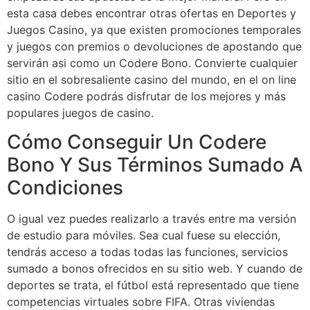
esta casa debes encontrar otras ofertas en Deportes y
Juegos Casino, ya que existen promociones temporales
y juegos con premios o devoluciones de apostando que
servirán asi como un Codere Bono. Convierte cualquier
sitio en el sobresaliente casino del mundo, en el on line
casino Codere podrás disfrutar de los mejores y más
populares juegos de casino.
Cómo Conseguir Un Codere
Bono Y Sus Términos Sumado A
Condiciones
O igual vez puedes realizarlo a través entre ma versión
de estudio para móviles. Sea cual fuese su elección,
tendrás acceso a todas todas las funciones, servicios
sumado a bonos ofrecidos en su sitio web. Y cuando de
deportes se trata, el fútbol está representado que tiene
competencias virtuales sobre FIFA. Otras viviendas