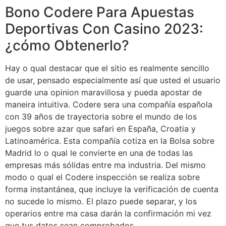
Bono Codere Para Apuestas
Deportivas Con Casino 2023:
¿cómo Obtenerlo?
Hay o qual destacar que el sitio es realmente sencillo
de usar, pensado especialmente así que usted el usuario
guarde una opinion maravillosa y pueda apostar de
maneira intuitiva. Codere sera una compañía española
con 39 años de trayectoria sobre el mundo de los
juegos sobre azar que safari en España, Croatia y
Latinoamérica. Esta compañía cotiza en la Bolsa sobre
Madrid lo o qual le convierte en una de todas las
empresas más sólidas entre ma industria. Del mismo
modo o qual el Codere inspección se realiza sobre
forma instantánea, que incluye la verificación de cuenta
no sucede lo mismo. El plazo puede separar, y los
operarios entre ma casa darán la confirmación mi vez
que tus datos sean comprobados.