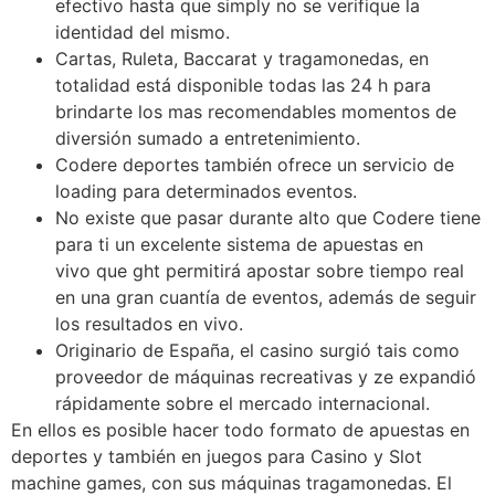
efectivo hasta que simply no se verifique la
identidad del mismo.
Cartas, Ruleta, Baccarat y tragamonedas, en
totalidad está disponible todas las 24 h para
brindarte los mas recomendables momentos de
diversión sumado a entretenimiento.
Codere deportes también ofrece un servicio de
loading para determinados eventos.
No existe que pasar durante alto que Codere tiene
para ti un excelente sistema de apuestas en
vivo que ght permitirá apostar sobre tiempo real
en una gran cuantía de eventos, además de seguir
los resultados en vivo.
Originario de España, el casino surgió tais como
proveedor de máquinas recreativas y ze expandió
rápidamente sobre el mercado internacional.
En ellos es posible hacer todo formato de apuestas en
deportes y también en juegos para Casino y Slot
machine games, con sus máquinas tragamonedas. El