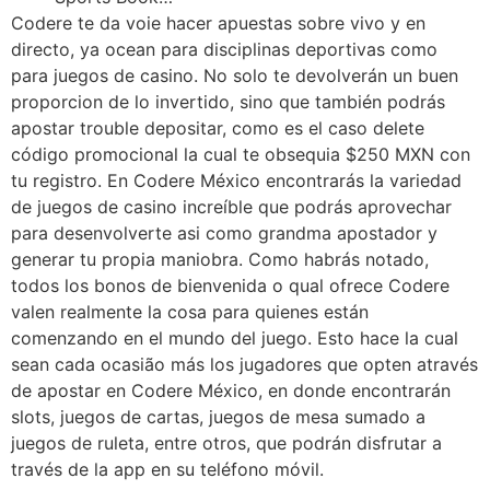
Codere te da voie hacer apuestas sobre vivo y en
directo, ya ocean para disciplinas deportivas como
para juegos de casino. No solo te devolverán un buen
proporcion de lo invertido, sino que también podrás
apostar trouble depositar, como es el caso delete
código promocional la cual te obsequia $250 MXN con
tu registro. En Codere México encontrarás la variedad
de juegos de casino increíble que podrás aprovechar
para desenvolverte asi como grandma apostador y
generar tu propia maniobra. Como habrás notado,
todos los bonos de bienvenida o qual ofrece Codere
valen realmente la cosa para quienes están
comenzando en el mundo del juego. Esto hace la cual
sean cada ocasião más los jugadores que opten através
de apostar en Codere México, en donde encontrarán
slots, juegos de cartas, juegos de mesa sumado a
juegos de ruleta, entre otros, que podrán disfrutar a
través de la app en su teléfono móvil.