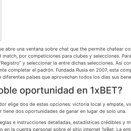
 se abre una ventana sobre chat que the permite chatear c
l match, por competiciones para clubes y selecciones. Para
Registro” y seleccionar la entre dichas selecciones. Así c
ente completar el padrón. Fundada Rusia en 2007, esta com
n diferentes países que aprovechan todos los días sus bene
oble oportunidad en 1xBET?
r elige dos de estas opciones: victoria local y empate, vict
dor tiene dos oportunidades de ganar en lugar de solo una.
 reglas e instrucciones detalladas, estadísticas crédibles 
 en la cuenta personal sobre el sitio internet 1xBet. La e