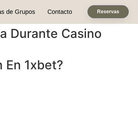
as de Grupos
Contacto
Reservas
da Durante Casino
 En 1xbet?