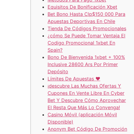
Equisitos De Bonificación Xbet
Bet Bono Hasta Clp$150 000 Para
Apuestas Deportivas En Chile
Tienda De Códigos Promocionales
¿cómo Se Puede Tomar Ventaja El
Codigo Promocional 1xbet En
Spain?
Bono De Bienvenida 1xbet + 100%
Inclusive 28600 Ars Por Primer
Depósito
Límites De Apuestas ❤️
¡descubre Las Muchas Ofertas Y
Cupones En Vente Libre En Cyber
Bet Y Descubre Cómo Aprovechar
El Resta Que Más Lo Convenga!
Casino Móvil (aplicación Móvil
Disponible)
Anonym Bet Código De Promoción