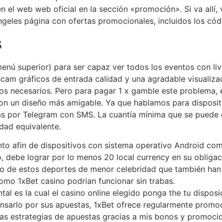
 el web web oficial en la sección «promoción». Si va allí,
ngeles página con ofertas promocionales, incluidos los cód
s
menú superior) para ser capaz ver todos los eventos con li
, scam gráficos de entrada calidad y una agradable visuali
os necesarios. Pero para pagar 1 x gamble este problema,
on un diseño más amigable. Ya que hablamos para disposit
tas por Telegram con SMS. La cuantía mínima que se puede 
dad equivalente.
anto afin de dispositivos con sistema operativo Android co
o, debe lograr por lo menos 20 local currency en su obligac
o de estos deportes de menor celebridad que también han
omo 1xBet casino podrian funcionar sin trabas.
tal es la cual el casino online elegido ponga the tu dispo
arlo por sus apuestas, 1xBet ofrece regularmente promoc
s estrategias de apuestas gracias a mis bonos y promoci