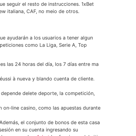
ue seguir el resto de instrucciones. 1xBet
w italiana, CAF, no meio de otros.
que ayudarán a los usuarios a tener algun
peticiones como La Liga, Serie A, Top
s las 24 horas del día, los 7 días entre ma
réussi à nueva y blando cuenta de cliente.
o depende delete deporte, la competición,
on on-line casino, como las apuestas durante
 Además, el conjunto de bonos de esta casa
 sesión en su cuenta ingresando su