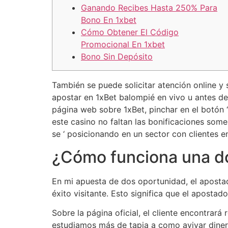
Ganando Recibes Hasta 250% Para
Bono En 1xbet
Cómo Obtener El Código
Promocional En 1xbet
Bono Sin Depósito
También se puede solicitar atención online y
apostar en 1xBet balompié en vivo u antes de
página web sobre 1xBet, pinchar en el botón “
este casino no faltan las bonificaciones som
se ‘ posicionando en un sector con clientes e
¿Cómo funciona una d
En mi apuesta de dos oportunidad, el apostado
éxito visitante. Esto significa que el aposta
Sobre la página oficial, el cliente encontrará
estudiamos más de tapia a como avivar dinero