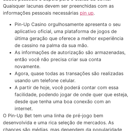
Quaisquer lacunas devem ser preenchidas com as
informações pessoais necessárias
pin up
.
Pin-Up Casino orgulhosamente apresenta o seu
aplicativo oficial, uma plataforma de jogos de
última geração que oferece a melhor experiência
de cassino na palma da sua mão.
As informações de autorização são armazenadas,
então você não precisa criar sua conta
novamente.
Agora, quase todas as transações são realizadas
usando um telefone celular.
A partir de hoje, você poderá contar com essa
facilidade, podendo jogar de onde quer que esteja,
desde que tenha uma boa conexão com an
internet.
O Pin-Up Bet tem uma linha de pré-jogo bem
desenvolvida e uma rica seleção de mercados. As
chances são médias, mas dependem da popularidade