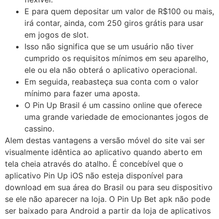
E para quem depositar um valor de R$100 ou mais,
irá contar, ainda, com 250 giros grátis para usar
em jogos de slot.
Isso não significa que se um usuário não tiver
cumprido os requisitos mínimos em seu aparelho,
ele ou ela não obterá o aplicativo operacional.
Em seguida, reabasteça sua conta com o valor
mínimo para fazer uma aposta.
O Pin Up Brasil é um cassino online que oferece
uma grande variedade de emocionantes jogos de
cassino.
Alem destas vantagens a versão móvel do site vai ser
visualmente idêntica ao aplicativo quando aberto em
tela cheia através do atalho. É concebível que o
aplicativo Pin Up iOS não esteja disponível para
download em sua área do Brasil ou para seu dispositivo
se ele não aparecer na loja. O Pin Up Bet apk não pode
ser baixado para Android a partir da loja de aplicativos