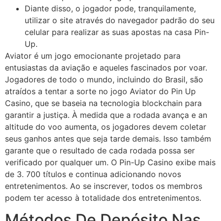
Diante disso, o jogador pode, tranquilamente,
utilizar o site através do navegador padrão do seu
celular para realizar as suas apostas na casa Pin-
Up.
Aviator é um jogo emocionante projetado para
entusiastas da aviação e aqueles fascinados por voar.
Jogadores de todo o mundo, incluindo do Brasil, são
atraídos a tentar a sorte no jogo Aviator do Pin Up
Casino, que se baseia na tecnologia blockchain para
garantir a justiça. À medida que a rodada avança e an
altitude do voo aumenta, os jogadores devem coletar
seus ganhos antes que seja tarde demais. Isso também
garante que o resultado de cada rodada possa ser
verificado por qualquer um. O Pin-Up Casino exibe mais
de 3. 700 títulos e continua adicionando novos
entretenimentos. Ao se inscrever, todos os membros
podem ter acesso à totalidade dos entretenimentos.
Métodos De Depósito Nas