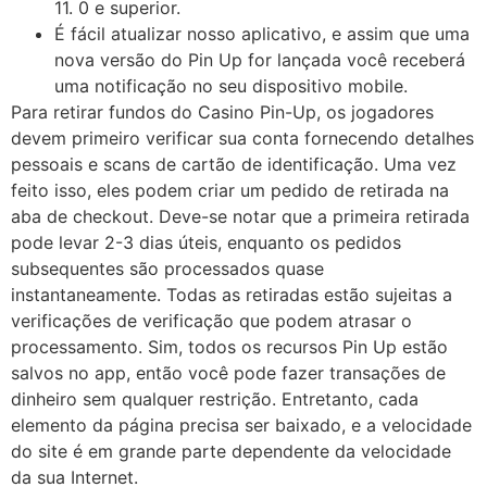
11. 0 e superior.
É fácil atualizar nosso aplicativo, e assim que uma
nova versão do Pin Up for lançada você receberá
uma notificação no seu dispositivo mobile.
Para retirar fundos do Casino Pin-Up, os jogadores
devem primeiro verificar sua conta fornecendo detalhes
pessoais e scans de cartão de identificação. Uma vez
feito isso, eles podem criar um pedido de retirada na
aba de checkout. Deve-se notar que a primeira retirada
pode levar 2-3 dias úteis, enquanto os pedidos
subsequentes são processados quase
instantaneamente. Todas as retiradas estão sujeitas a
verificações de verificação que podem atrasar o
processamento. Sim, todos os recursos Pin Up estão
salvos no app, então você pode fazer transações de
dinheiro sem qualquer restrição. Entretanto, cada
elemento da página precisa ser baixado, e a velocidade
do site é em grande parte dependente da velocidade
da sua Internet.