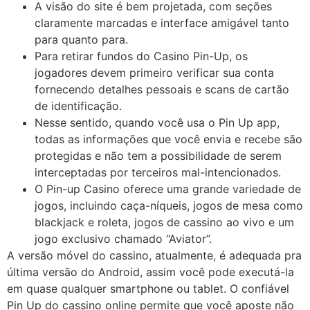
A visão do site é bem projetada, com seções
claramente marcadas e interface amigável tanto
para quanto para.
Para retirar fundos do Casino Pin-Up, os
jogadores devem primeiro verificar sua conta
fornecendo detalhes pessoais e scans de cartão
de identificação.
Nesse sentido, quando você usa o Pin Up app,
todas as informações que você envia e recebe são
protegidas e não tem a possibilidade de serem
interceptadas por terceiros mal-intencionados.
O Pin-up Casino oferece uma grande variedade de
jogos, incluindo caça-níqueis, jogos de mesa como
blackjack e roleta, jogos de cassino ao vivo e um
jogo exclusivo chamado “Aviator”.
A versão móvel do cassino, atualmente, é adequada pra
última versão do Android, assim você pode executá-la
em quase qualquer smartphone ou tablet. O confiável
Pin Up do cassino online permite que você aposte não