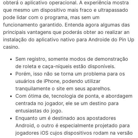
obterá o aplicativo operacional. A experiência mostra
que mesmo um dispositivo mais fraco e ultrapassado
pode lidar com o programa, mas sem um
funcionamento garantido. Entenda agora algumas das
principais vantagens que poderás obter ao realizar an
instalação do aplicativo nativo para Androide do Pin Up
casino.
Sem registro, somente modos de demonstração
de roleta e caça-níqueis estão disponíveis.
Porém, isso não se torna um problema para os
usuários de iPhone, podendo utilizar
tranquilamente o site em seus aparelhos.
Com ótima de, tecnologia de ponta, e abordagem
centrada no jogador, ele se um destino para
entusiastas do jogo.
Enquanto um é destinado aos apostadores
Android, o outro é especialmente projetado para
jogadores iOS cujos dispositivos rodam na versão