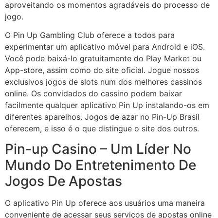
aproveitando os momentos agradáveis do processo de
jogo.
O Pin Up Gambling Club oferece a todos para
experimentar um aplicativo móvel para Android e iOS.
Você pode baixá-lo gratuitamente do Play Market ou
App-store, assim como do site oficial. Jogue nossos
exclusivos jogos de slots num dos melhores cassinos
online. Os convidados do cassino podem baixar
facilmente qualquer aplicativo Pin Up instalando-os em
diferentes aparelhos. Jogos de azar no Pin-Up Brasil
oferecem, e isso é o que distingue o site dos outros.
Pin-up Casino – Um Líder No
Mundo Do Entretenimento De
Jogos De Apostas
O aplicativo Pin Up oferece aos usuários uma maneira
conveniente de acessar seus serviços de apostas online