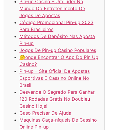
Pin-up Casino – Um Líder No
Mundo Do Entretenimento De
Jogos De Apostas
Código Promocional Pin-up 2023
Para Brasileiros
Métodos De Depósito Nas Aposta
Pin-up
Jogos De Pin-up Casino Populares
🤔onde Encontrar O App Do Pin Up
Casino?
Pin-up – Site Oficial De Apostas
Esportivas E Cassino Online No
Brasil
Desvende O Segredo Para Ganhar
120 Rodadas Grátis No Doubleu
Casino Hoje!
Caso Precisar De Ajuda
Máquinas Caça-níqueis De Cassino
Online Pin-up