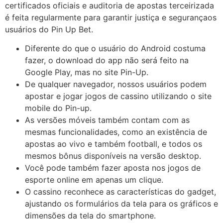
certificados oficiais e auditoria de apostas terceirizada
é feita regularmente para garantir justiça e segurançaos
usuários do Pin Up Bet.
Diferente do que o usuário do Android costuma
fazer, o download do app não será feito na
Google Play, mas no site Pin-Up.
De qualquer navegador, nossos usuários podem
apostar e jogar jogos de cassino utilizando o site
mobile do Pin-up.
As versões móveis também contam com as
mesmas funcionalidades, como an existência de
apostas ao vivo e também football, e todos os
mesmos bônus disponíveis na versão desktop.
Você pode também fazer aposta nos jogos de
esporte online em apenas um clique.
O cassino reconhece as características do gadget,
ajustando os formulários da tela para os gráficos e
dimensões da tela do smartphone.