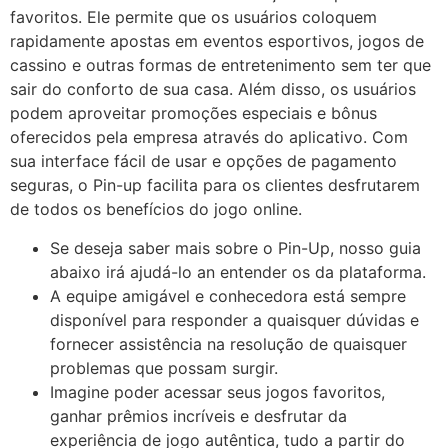
favoritos. Ele permite que os usuários coloquem
rapidamente apostas em eventos esportivos, jogos de
cassino e outras formas de entretenimento sem ter que
sair do conforto de sua casa. Além disso, os usuários
podem aproveitar promoções especiais e bônus
oferecidos pela empresa através do aplicativo. Com
sua interface fácil de usar e opções de pagamento
seguras, o Pin-up facilita para os clientes desfrutarem
de todos os benefícios do jogo online.
Se deseja saber mais sobre o Pin-Up, nosso guia
abaixo irá ajudá-lo an entender os da plataforma.
A equipe amigável e conhecedora está sempre
disponível para responder a quaisquer dúvidas e
fornecer assistência na resolução de quaisquer
problemas que possam surgir.
Imagine poder acessar seus jogos favoritos,
ganhar prêmios incríveis e desfrutar da
experiência de jogo autêntica, tudo a partir do