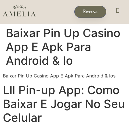
Reserva
Eventos & 
Reservas de Grup
Baixar Pin Up Casino
App E Apk Para
Android & Io
Baixar Pin Up Casino App E Apk Para Android & Ios
Lll Pin-up App: Como
Baixar E Jogar No Seu
Celular