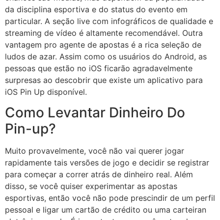
da disciplina esportiva e do status do evento em
particular. A seção live com infográficos de qualidade e
streaming de vídeo é altamente recomendável. Outra
vantagem pro agente de apostas é a rica seleção de
ludos de azar. Assim como os usuários do Android, as
pessoas que estão no iOS ficarão agradavelmente
surpresas ao descobrir que existe um aplicativo para
iOS Pin Up disponível.
Como Levantar Dinheiro Do
Pin-up?
Muito provavelmente, você não vai querer jogar
rapidamente tais versões de jogo e decidir se registrar
para começar a correr atrás de dinheiro real. Além
disso, se você quiser experimentar as apostas
esportivas, então você não pode prescindir de um perfil
pessoal e ligar um cartão de crédito ou uma carteiran