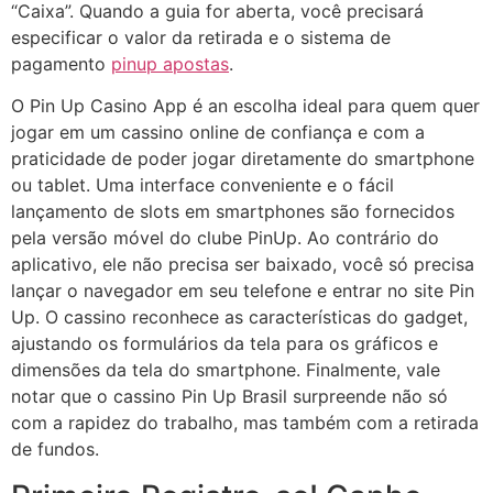
“Caixa”. Quando a guia for aberta, você precisará
especificar o valor da retirada e o sistema de
pagamento
pinup apostas
.
O Pin Up Casino App é an escolha ideal para quem quer
jogar em um cassino online de confiança e com a
praticidade de poder jogar diretamente do smartphone
ou tablet. Uma interface conveniente e o fácil
lançamento de slots em smartphones são fornecidos
pela versão móvel do clube PinUp. Ao contrário do
aplicativo, ele não precisa ser baixado, você só precisa
lançar o navegador em seu telefone e entrar no site Pin
Up. O cassino reconhece as características do gadget,
ajustando os formulários da tela para os gráficos e
dimensões da tela do smartphone. Finalmente, vale
notar que o cassino Pin Up Brasil surpreende não só
com a rapidez do trabalho, mas também com a retirada
de fundos.