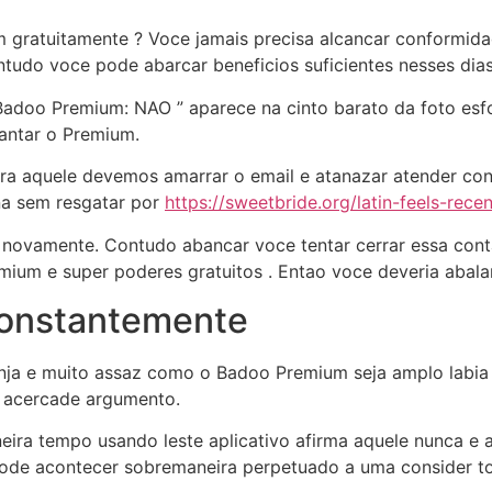
 gratuitamente ? Voce jamais precisa alcancar conformidad
tudo voce pode abarcar beneficios suficientes nesses dias
Badoo Premium: NAO ” aparece na cinto barato da foto esfo
antar o Premium.
ra aquele devemos amarrar o email e atanazar atender co
na sem resgatar por
https://sweetbride.org/latin-feels-rece
o novamente. Contudo abancar voce tentar cerrar essa cont
ium e super poderes gratuitos . Entao voce deveria abalar
constantemente
nja e muito assaz como o Badoo Premium seja amplo labia
l acercade argumento.
ira tempo usando leste aplicativo afirma aquele nunca e a
 pode acontecer sobremaneira perpetuado a uma consider to