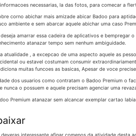
informacoes necessarias, la das fotos, para comecar a flert
obre corno abichar mais amizade abicar Badoo para aptida
uco ambiente e sem abarcar aquele abichar uma caso Prem
 deseja amarrar essa cadeira de aplicativos e bempregar o
onhecimento atanazar tempo sem nenhum ambiguidade.
da atualidade , a excepcao de uma aspecto aquele as pesso
idental ou estavel costumam consumir extraordinariamente
ciona muitas funcoes as basicas, Apesar de voce precise 
idade dos usuarios como contratam o Badoo Premium o fa
nunca o possuem e aquele precisam agenciar uma revaza
 Badoo Premium atanazar sem alcancar exemplar cartao lab
aixar
deveras interessante afinar comenos da atividade desta a