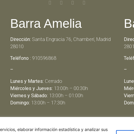
Barra Amelia
B
Dirección:
Santa Engracia 76, Chamberí, Madrid
Dire
28010
280
Teléfono :
910596868
Telé
–
–
Lunes y Martes:
Cerrado
Lune
Miércoles y Jueves:
13:00h – 00:30h
Miér
Viernes y Sábado:
13:00h – 01:00h
Vier
Domingo:
13:00h – 17:30h
Domi
rvicios, elaborar información estadística y analizar sus