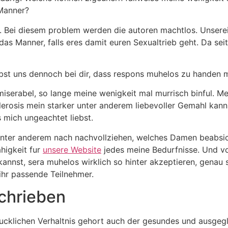
 Manner?
l. Bei diesem problem werden die autoren machtlos. Unserei
 das Manner, falls eres damit euren Sexualtrieb geht. Da sei
lbst uns dennoch bei dir, dass respons muhelos zu handen m
miserabel, so lange meine wenigkeit mal murrisch binful. Me
lerosis mein starker unter anderem liebevoller Gemahl kann
 mich ungeachtet liebst.
unter anderem nach nachvollziehen, welches Damen beabsich
higkeit fur
unsere Website
jedes meine Bedurfnisse. Und vo
kannst, sera muhelos wirklich so hinter akzeptieren, genau s
 ihr passende Teilnehmer.
schrieben
ucklichen Verhaltnis gehort auch der gesundes und ausgeg