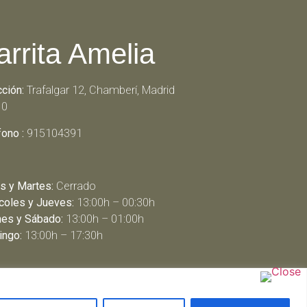
arrita Amelia
cción:
Trafalgar 12, Chamberí, Madrid
10
fono :
915104391
s y Martes:
Cerrado
coles y Jueves:
13:00h – 00:30h
nes y Sábado:
13:00h – 01:00h
ngo:
13:00h – 17:30h