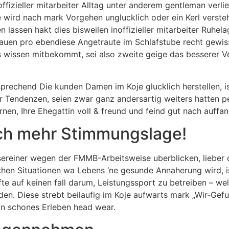
fizieller mitarbeiter Alltag unter anderem gentleman verli
e wird nach mark Vorgehen unglucklich oder ein Kerl verste
 lassen hakt dies bisweilen inoffizieller mitarbeiter Ruhela
trauen pro ebendiese Angetraute im Schlafstube recht gewi
rls wissen mitbekommt, sei also zweite geige das besserer V
prechend Die kunden Damen im Koje glucklich herstellen, i
r Tendenzen, seien zwar ganz andersartig weiters hatten pe
nen, Ihre Ehegattin voll & freund und feind gut nach auffa
och mehr Stimmungslage!
ereiner wegen der FMMB-Arbeitsweise uberblicken, lieber d
lichen Situationen wa Lebens ‘ne gesunde Annaherung wird, 
lfte auf keinen fall darum, Leistungssport zu betreiben – 
en. Diese strebt beilaufig im Koje aufwarts mark „Wir-Gefu
in schones Erleben head wear.