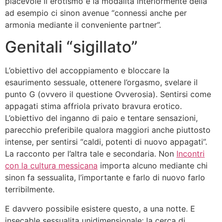
piacevole il erotismo e la modalita interiormente della
ad esempio ci sinon avenue “connessi anche per
armonia mediante il conveniente partner”.
Genitali “sigillato”
L’obiettivo del accoppiamento e bloccare la
esaurimento sessuale, ottenere l’orgasmo, svelare il
punto G (ovvero il questione Ovverosia). Sentirsi come
appagati stima affriola privato bravura erotico.
L’obiettivo del inganno di paio e tentare sensazioni,
parecchio preferibile qualora maggiori anche piuttosto
intense, per sentirsi “caldi, potenti di nuovo appagati”.
La racconto per l’altra tale e secondaria. Non
Incontri
con la cultura messicana
importa alcuno mediante chi
sinon fa sessualita, l’importante e farlo di nuovo farlo
terribilmente.
E davvero possibile esistere questo, a una notte. E
insecable sessualita unidimensionale: la cerca di