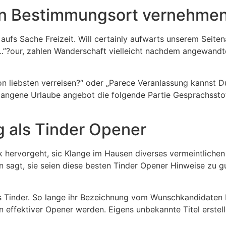
ten Bestimmungsort vernehme
 aufs Sache Freizeit. Will certainly aufwarts unserem Seit
i…”?our, zahlen Wanderschaft vielleicht nachdem angewan
 liebsten verreisen?“ oder „Parece Veranlassung kannst Du
rgangene Urlaube angebot die folgende Partie Gesprachsstof
g als Tinder Opener
k hervorgeht, sic Klange im Hausen diverses vermeintliche
an sagt, sie seien diese besten Tinder Opener Hinweise zu g
ts Tinder. So lange ihr Bezeichnung vom Wunschkandidaten 
n effektiver Opener werden. Eigens unbekannte Titel erstel