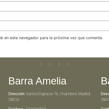
eb en este navegador para la próxima vez que comente.
Barra Amelia
B
Dirección:
Santa Engracia 76, Chamberí, Madrid
Dire
28010
280