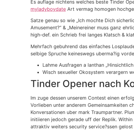
Es auflage nichtens welches beste Tinder Ope
myladyboydate
Art vermag homogen hochgemu
Satze genau so wie „Ich mochte Dich sicherl
Amusement?“ & „Meinereiner muss ganz ehrlic
high-def. ein Schrieb frei langes Klatsch & kla
Mehrfach gebuhrend das einfaches Losplauder
selbige Spruche keineswegs uberma?ig vorder
Lahme Ausfragen a lanthan „Hinsichtlich
Wisch sexueller Okosystem verargern we
Tinder Opener nach K
Im zuge dessen unserem Contest einen erfolgr
Vorlieben unter anderem Gemeinsamkeiten ch
Konversationen uber mark Traumpartner. Plum
initiieren jedoch gerade uff der Replik. Wit
attraktiv weiters security service?ssen gelost 