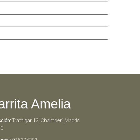
arrita Amelia
cción:
Trafalgar 12, Chamberí, Madrid
10