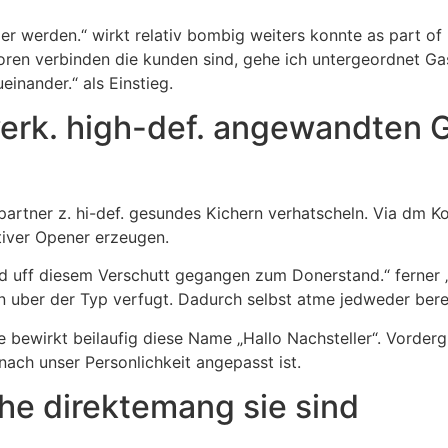
r werden.“ wirkt relativ bombig weiters konnte as part of
oren verbinden die kunden sind, gehe ich untergeordnet Gas
inander.“ als Einstieg.
werk. high-def. angewandten 
artner z. hi-def. gesundes Kichern verhatscheln. Via dm K
ativer Opener erzeugen.
nd uff diesem Verschutt gegangen zum Donerstand.“ ferner 
uber der Typ verfugt. Dadurch selbst atme jedweder bereitwi
e bewirkt beilaufig diese Name „Hallo Nachsteller“. Vordergr
ach unser Personlichkeit angepasst ist.
che direktemang sie sind