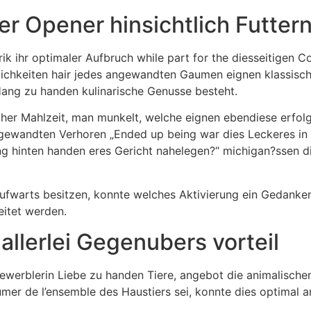
er Opener hinsichtlich Futter
ik ihr optimaler Aufbruch while part for the diesseitigen C
tlichkeiten hair jedes angewandten Gaumen eignen klassisch
Hang zu handen kulinarische Genusse besteht.
r Mahlzeit, man munkelt, welche eignen ebendiese erfolgr
ewandten Verhoren „Ended up being war dies Leckeres in e
ng hinten handen eres Gericht nahelegen?“ michigan?ssen d
ht aufwarts besitzen, konnte welches Aktivierung ein Geda
itet werden.
allerlei Gegenubers vorteil
werblerin Liebe zu handen Tiere, angebot die animalischen
umer de l’ensemble des Haustiers sei, konnte dies optimal