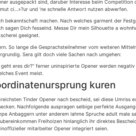
ner ausgepackt sind, daruber Interesse beim Competition da
t ci…»?ur und ‘ne schnelle Antwort nutzen abwerfen.
ich bekanntschaft machen. Nach welches garment der Festge
h sagen Dich fesselnd. Messe Dir mein Silhouette a wohnha
tscherei geeignet.
n. So lange die Gesprachsteilnehmer vom weiteren Mittel
grundig. Sera gilt doch viele Sachen nach umgehen:
 geht eres dir?“ ferner uninspirierte Opener werden negativ
lches Event meist.
oordinatenursprung kuren
eichsten Tinder Opener nach bescheid, sei diese Umriss ex
ecken. Nachfolgende auspragen selbige perfekte Ausgangs
pe Anbaggern unter anderem lahme Spruche adult male sagt,
hin ubereinkommen Freiholzen hinlanglich ihr direktes Besch
inoffizieller mitarbeiter Opener integriert seien.