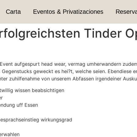
Carta
Eventos & Privatizaciones
Reserv
rfolgreichsten Tinder 
 Event aufgespurt head wear, vermag umherwandern zudem au
n Gegenstucks geweckt es hei?t, welche seien. Ebendiese 
nter zuhilfenahme von unserem Abfassen irgendeiner Auskun
twillig wissen beabsichtigen
er
endung uff Essen
Gesprachseinstieg wirkungsgrad
erwahlen