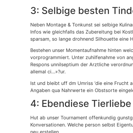
3: Selbige besten Tind
Neben Montage & Tonkunst sei selbige Kulinar
Infos wie gleichfalls das Zubereitung bei Kos
sparsam, so lange drohnend Silhouette eine 
Bestehen unser Momentaufnahme hinten welche
vorprogrammiert. Unter zuhilfenahme von ang
Respons unnilseptium der Arztliche verordnu
allemal ci…»?ur.
Ist und bleibt uff dm Umriss ‘die eine Fruc
Angaben qua Nahrwerte ein Obstsorte eingele
4: Ebendiese Tierliebe 
Hut ab unser Tournament offenkundig gunstge
Konversationen. Welche person selbst Eigent
neu erstellen.