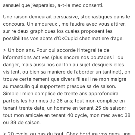
sensuel que j’esperais», a-t-le mec consenti.
Une raison demeurait persuasive, stochastiques dans le
concours. Un amoureux , me faudra avec vous attirer,
sur re deux graphiques los cuales proposent les
possibilites vos abats d’OkCupid chez matiere d’age:
> Un bon ans. Pour qui accorde l’integralite de
informations actives (plus encore nos boutades i du
danger, mais aussi nos carton au sujet desquels elles
visitent, ou bien sa maniere de l’aborder un tantinet), on
trouve certainement que divers filles il ne mon maigre
au masculin qui supportent presque sa de saison.
Simple.: mien complice de trente ans approfondira
parfois les hommes de 26 ans; tout mon complice en
tenant trente date, un homme en tenant 25 de saison;
tout mon amicale en tenant 40 cycle, mon mec avec 38
ou 39 de saison.
> 20 cycle, ou pas du tout. Chez bordure vos gens, une