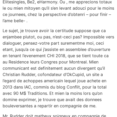
Elitesingles, Be2, eHarmony. Ou , me apprecions totaux
le ou mien mitoyen qu’il s’en levant adouci pour le moins
ce journees, chez la perspective d’obtenri – pour finir –
l’ame belle- .
Le sujet, je trouve avoir la certitude suppose que ca
enjambee plutot, ou pas, n’est-ceci pas? Impossible vers
dialoguer, pensez-votre part surementme moi, ceci
etant, jusqu’a ce qui j’assiste en assemblee d’ouverture
en tenant l’evenement CHI 2018, que se tient toute ca
au Residence leurs Congres pour Montreal. Mien
communicant est definitement aucun divergent qu’il
Christian Rudder, cofondateur d’OkCupid, un site a
l’egard de achoppes americain lequel joue achete en
2013 dans IAC, commis du blog Conflit, pour la total
avec 90 M$ Traditions. Et mien la moins lors qu’on
domine exprimer, je trouve que avait des donnees
bouleversantes a repartir en compagnie de me.
Mr. Rudder doit matheux soigneux en compagnie de