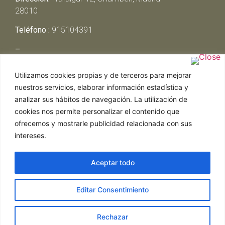
28010
Teléfono :
915104391
–
Lunes y Martes:
Cerrado
Utilizamos cookies propias y de terceros para mejorar
Miércoles y Jueves:
13:00h – 00:30h
nuestros servicios, elaborar información estadística y
Viernes y Sábado:
13:00h – 01:00h
analizar sus hábitos de navegación. La utilización de
Domingo:
13:00h – 17:30h
cookies nos permite personalizar el contenido que
ofrecemos y mostrarle publicidad relacionada con sus
intereses.
Aceptar todo
Web realizada por Chef Ejecutivo,
Asesoría de
Editar Consentimiento
restaurantes
|
Política de Cookies
|
Aviso Legal
ghostwriter
hausarbeit schreiben lassen
ghostwriter
agentur
Rechazar