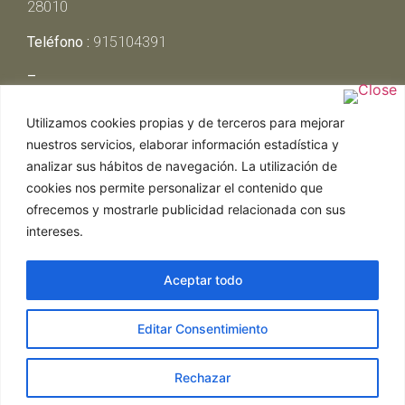
28010
Teléfono :
915104391
–
Lunes y Martes:
Cerrado
Utilizamos cookies propias y de terceros para mejorar
Miércoles y Jueves:
13:00h – 00:30h
nuestros servicios, elaborar información estadística y
Viernes y Sábado:
13:00h – 01:00h
analizar sus hábitos de navegación. La utilización de
Domingo:
13:00h – 17:30h
cookies nos permite personalizar el contenido que
ofrecemos y mostrarle publicidad relacionada con sus
intereses.
Aceptar todo
Web realizada por Chef Ejecutivo,
Asesoría de
Editar Consentimiento
restaurantes
|
Política de Cookies
|
Aviso Legal
ghostwriter
hausarbeit schreiben lassen
ghostwriter
agentur
Rechazar