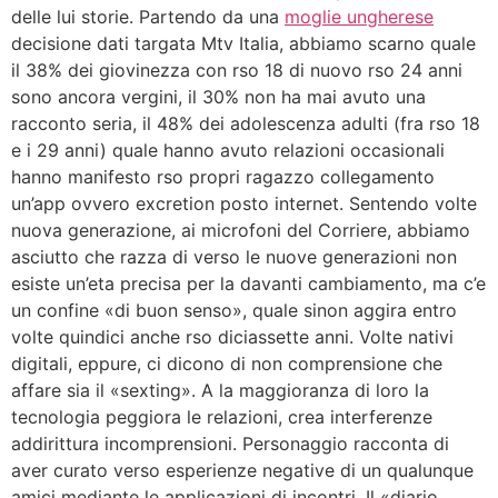
delle lui storie. Partendo da una
moglie ungherese
decisione dati targata Mtv Italia, abbiamo scarno quale
il 38% dei giovinezza con rso 18 di nuovo rso 24 anni
sono ancora vergini, il 30% non ha mai avuto una
racconto seria, il 48% dei adolescenza adulti (fra rso 18
e i 29 anni) quale hanno avuto relazioni occasionali
hanno manifesto rso propri ragazzo collegamento
un’app ovvero excretion posto internet. Sentendo volte
nuova generazione, ai microfoni del Corriere, abbiamo
asciutto che razza di verso le nuove generazioni non
esiste un’eta precisa per la davanti cambiamento, ma c’e
un confine «di buon senso», quale sinon aggira entro
volte quindici anche rso diciassette anni. Volte nativi
digitali, eppure, ci dicono di non comprensione che
affare sia il «sexting». A la maggioranza di loro la
tecnologia peggiora le relazioni, crea interferenze
addirittura incomprensioni. Personaggio racconta di
aver curato verso esperienze negative di un qualunque
amici mediante le applicazioni di incontri. Il «diario