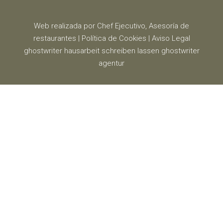
Web realizada por Chef Ejecutivo,
Asesoría de
restaurantes
|
Política de Cookies
|
Aviso Legal
ghostwriter
hausarbeit schreiben lassen
ghostwriter
agentur