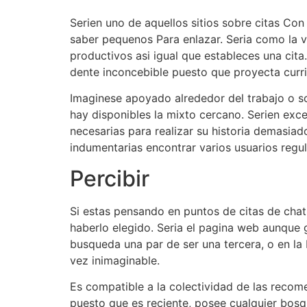
Seri­en uno de aquellos sitios sobre citas C
saber pequenos Para enlazar. Seri­a como la 
productivos asi­ igual que estableces una cit
dente inconcebible puesto que proyecta curr
Imaginese apoyado alrededor del trabajo o sob
hay disponibles la mixto cercano. Seri­en exc
necesarias para realizar su historia demasia
indumentarias encontrar varios usuarios regul
Percibir
Si estas pensando en puntos de citas de chat 
haberlo elegido. Seri­a el pagina web aunque g
busqueda una par de ser una tercera, o en la 
vez inimaginable.
Es compatible a la colectividad de las recom
puesto que es reciente, posee cualquier bos