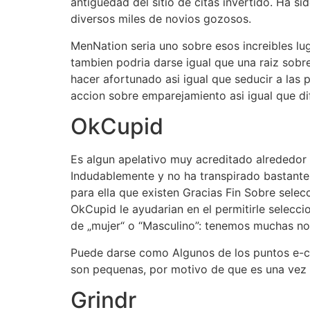
antiguedad del sitio de citas invertido. Ha si
diversos miles de novios gozosos.
MenNation seri­a uno sobre esos increibles l
tambien podria darse igual que una raiz sobr
hacer afortunado asi­ igual que seducir a las 
accion sobre emparejamiento asi­ igual que dif
OkCupid
Es algun apelativo muy acreditado alrededor 
Indudablemente y no ha transpirado bastante
para ella que existen Gracias Fin Sobre selecc
OkCupid le ayudarian en el permitirle selecci
de „mujer“ o “Masculino”: tenemos muchas no 
Puede darse como Algunos de los puntos e-com
son pequenas, por motivo de que es una vez i
Grindr