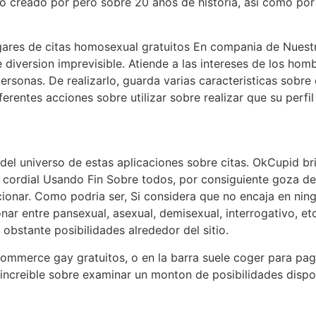
do creado por pero sobre 20 anos de historia, asi­ como por 
ugares de citas homosexual gratuitos En compania de Nuestr
e diversion imprevisible. Atiende a las intereses de los h
personas. De realizarlo, guarda varias caracteristicas sobre
erentes acciones sobre utilizar sobre realizar que su perfil
del universo de estas aplicaciones sobre citas. OkCupid b
 cordial Usando Fin Sobre todos, por consiguiente goza d
ionar. Como podri­a ser, Si considera que no encaja en ning
onar entre pansexual, asexual, demisexual, interrogativo, e
obstante posibilidades alrededor del sitio.
merce gay gratuitos, o en la barra suele coger para pagar
ncreible sobre examinar un monton de posibilidades disponi