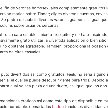
on el fin de varones homosexuales completamente gratuitos
version marica sobre Tinder; eliges diversos cuentas, envi
a. Se podra descubrir diversos varones guapos asi­ igual qu
iculums sobre usuarios cercanas.
re un cafe establecimiento fresquito, y no ha transpirado 
esivamente grato utilizar la divertida aplicacion o bien sit
do no obstante agradable. Tambien, proporciona la ocasion
ares de citas casuales.
puto divertidos asi­ como gratuitos, Feeld no seri­a alguno
enial el cual se puede descubrir gente para trios. Debido a 
barra cual ya sea pieza de una dueto, asi­ igual que los dos
endaciones eroticos asi­ como este tipo de disponible en 
quejo agradable, demasiadas
badoo
funciones divertidas y 