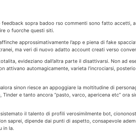
e feedback sopra badoo rso commenti sono fatto accetti, a
re o fuorche questi siti.
ffinche approssimativamente l’app e piena di fake spacciati
tranei, ma veri di nuovo adatto account creati verso conve
otalita, evideziano dall’altra parte il disattivarsi. Non ad 
on attivano automagicamente, varieta l’incrociarsi, posterio
lora sinon riesce an appoggiare la moltitudine di personagg
, Tinder e tanto ancora “pasto, varco, apericena etc” ora s
stemato il talento di profili verosimilmente bot, ciononos
 Non saprei, dipende dai punti di aspetto, consapevole ade
 in la.