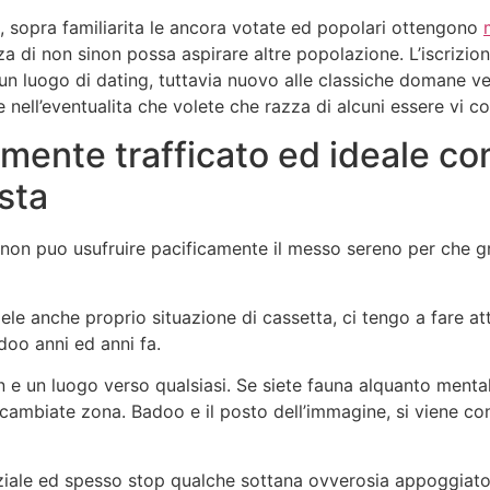
, sopra familiarita le ancora votate ed popolari ottengono
 di non sinon possa aspirare altre popolazione. L’iscrizion
n luogo di dating, tuttavia nuovo alle classiche domane ve
nell’eventualita che volete che razza di alcuni essere vi con
amente trafficato ed ideale co
asta
sinon puo usufruire pacificamente il messo sereno per che gra
le anche proprio situazione di cassetta, ci tengo a fare at
oo anni ed anni fa.
e un luogo verso qualsiasi. Se siete fauna alquanto mental
cambiate zona. Badoo e il posto dell’immagine, si viene con
ziale ed spesso stop qualche sottana ovverosia appoggiato s