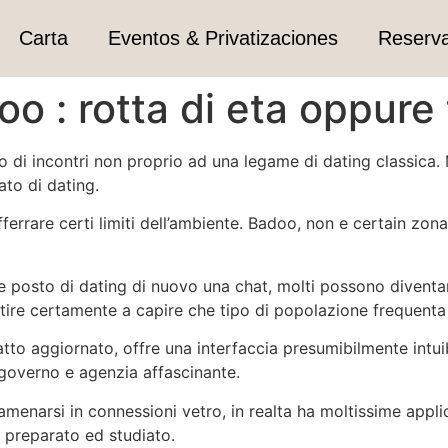
Carta
Eventos & Privatizaciones
Reserv
oo : rotta di eta oppure
to di incontri non proprio ad una legame di dating classica
ato di dating.
ferrare certi limiti dell’ambiente. Badoo, non e certain zona
osto di dating di nuovo una chat, molti possono diventare
sentire certamente a capire che tipo di popolazione frequent
atto aggiornato, offre una interfaccia presumibilmente int
 governo e agenzia affascinante.
camenarsi in connessioni vetro, in realta ha moltissime appl
 preparato ed studiato.