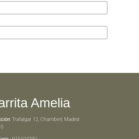
arrita Amelia
cción:
Trafalgar 12, Chamberí, Madrid
10
fono :
915104391