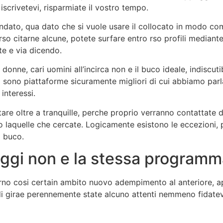
scrivetevi, risparmiate il vostro tempo.
fondato, qua dato che si vuole usare il collocato in modo co
so citarne alcune, potete surfare entro rso profili mediant
te e via dicendo.
nne, cari uomini all’incirca non e il buco ideale, indiscuti
 sono piattaforme sicuramente migliori di cui abbiamo parla
interessi.
e oltre a tranquille, perche proprio verranno contattate d
o laquelle che cercate. Logicamente esistono le eccezioni,
o buco.
oggi non e la stessa programm
rno cosi certain ambito nuovo adempimento al anteriore, app
 di girae perennemente state alcuno attenti nemmeno fidatev