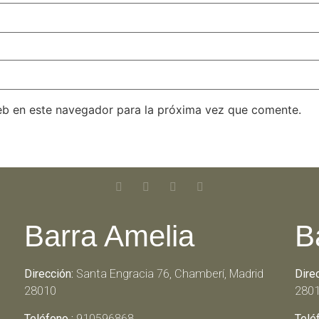
eb en este navegador para la próxima vez que comente.
Barra Amelia
B
Dirección:
Santa Engracia 76, Chamberí, Madrid
Dire
28010
280
Teléfono :
910596868
Telé