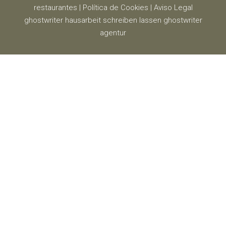
restaurantes
|
Política de Cookies
|
Aviso Legal
ghostwriter
hausarbeit schreiben lassen
ghostwriter
agentur