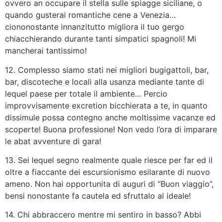
ovvero an occupare il stella sulle spiagge siciliane, o
quando gusterai romantiche cene a Venezia…
ciononostante innanzitutto migliora il tuo gergo
chiacchierando durante tanti simpatici spagnoli! Mi
mancherai tantissimo!
12. Complesso siamo stati nei migliori bugigattoli, bar,
bar, discoteche e locali alla usanza mediante tante di
lequel paese per totale il ambiente… Percio
improvvisamente excretion bicchierata a te, in quanto
dissimule possa contegno anche moltissime vacanze ed
scoperte! Buona professione! Non vedo l’ora di imparare
le abat avventure di gara!
13. Sei lequel segno realmente quale riesce per far ed il
oltre a fiaccante dei escursionismo esilarante di nuovo
ameno. Non hai opportunita di auguri di “Buon viaggio”,
bensi nonostante fa cautela ed sfruttalo al ideale!
14. Chi abbraccero mentre mi sentiro in basso? Abbi