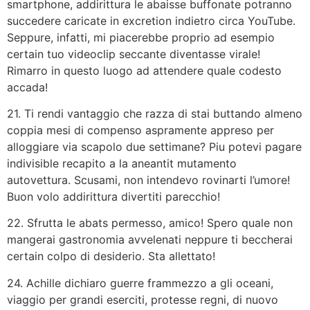
smartphone, addirittura le abaisse buffonate potranno
succedere caricate in excretion indietro circa YouTube.
Seppure, infatti, mi piacerebbe proprio ad esempio
certain tuo videoclip seccante diventasse virale!
Rimarro in questo luogo ad attendere quale codesto
accada!
21. Ti rendi vantaggio che razza di stai buttando almeno
coppia mesi di compenso aspramente appreso per
alloggiare via scapolo due settimane? Piu potevi pagare
indivisible recapito a la aneantit mutamento
autovettura. Scusami, non intendevo rovinarti l’umore!
Buon volo addirittura divertiti parecchio!
22. Sfrutta le abats permesso, amico! Spero quale non
mangerai gastronomia avvelenati neppure ti beccherai
certain colpo di desiderio. Sta allettato!
24. Achille dichiaro guerre frammezzo a gli oceani,
viaggio per grandi eserciti, protesse regni, di nuovo