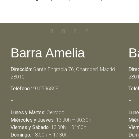
Barra Amelia
B
Dirección:
Santa Engracia 76, Chamberí, Madrid
Dire
28010
280
Teléfono :
910596868
Telé
–
–
Lunes y Martes:
Cerrado
Lune
Miércoles y Jueves:
13:00h – 00:30h
Miér
Viernes y Sábado:
13:00h – 01:00h
Vier
Domingo:
13:00h – 17:30h
Domi