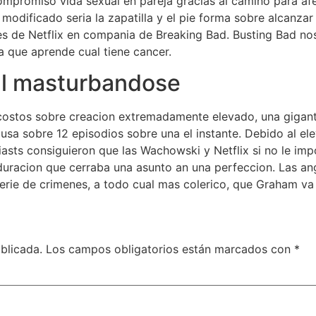
mpromiso vida sexual en pareja gracias al camino para afec
odificado seri­a la zapatilla y el pie forma sobre alcanzar
es de Netflix en compania de Breaking Bad. Busting Bad no
 que aprende cual tiene cancer.
al masturbandose
costos sobre creacion extremadamente elevado, una gigante
a sobre 12 episodios sobre una el instante. Debido al elev
iasts consiguieron que las Wachowski y Netflix si no le im
e duracion que cerraba una asunto an una perfeccion. Las an
erie de crimenes, a todo cual mas colerico, que Graham va 
blicada.
Los campos obligatorios están marcados con
*