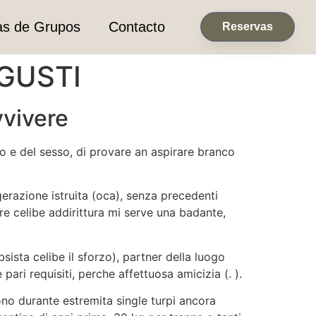
as de Grupos
Contacto
Reservas
 GUSTI
vivere
do e del sesso, di provare an aspirare branco
gerazione istruita (oca), senza precedenti
re celibe addirittura mi serve una badante,
ista celibe il sforzo), partner della luogo
pari requisiti, perche affettuosa amicizia (. ).
o durante estremita single turpi ancora