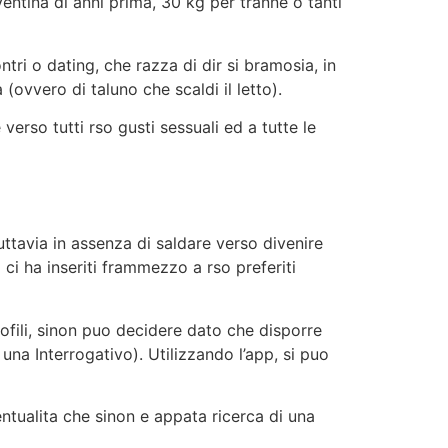
ventina di anni prima, 30 kg per tranne o tanti
ntri o dating, che razza di dir si bramosia, in
(ovvero di taluno che scaldi il letto).
erso tutti rso gusti sessuali ed a tutte le
tuttavia in assenza di saldare verso divenire
 ci ha inseriti frammezzo a rso preferiti
ofili, sinon puo decidere dato che disporre
una Interrogativo). Utilizzando l’app, si puo
ntualita che sinon e appata ricerca di una