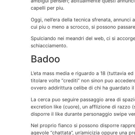
ambigui pensieri; abitualmente questi annunci 
capelli per piu.
Oggi, nell’era della tecnica sfrenata, annunci 
cui piu o meno a scrocco, si possono passare pe
Spulciando nei meandri del web, ci si accorge 
schiacciamento.
Badoo
L’eta mass media e riguardo a 18 (tuttavia ed t
titolare volte “crediti” non sinon puo accedere
ovvero addirittura celibe di chi ha guardato il
La cerca puo seguire passaggio area di spazio
excretion like (cuore), un afflizione di razzo
disporre il like durante personaggio swipe ver
Nel proprio fianco si possono disporre rappre
agevole “chattata”, un’amicizia oppure una pr