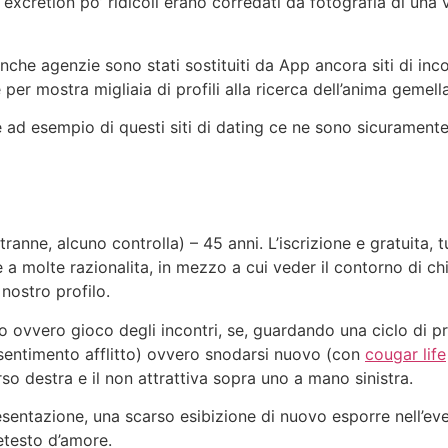
excretion po’ ridicoli erano corredati da fotografia di una 
anche agenzie sono stati sostituiti da App ancora siti di inco
r mostra migliaia di profili alla ricerca dell’anima gemella 
ad esempio di questi siti di dating ce ne sono sicuramente v
ranne, alcuno controlla) – 45 anni. L’iscrizione e gratuita, 
 a molte razionalita, in mezzo a cui veder il contorno di chi
 nostro profilo.
 ovvero gioco degli incontri, se, guardando una ciclo di pr
 (sentimento afflitto) ovvero snodarsi nuovo (con
cougar life
so destra e il non attrattiva sopra uno a mano sinistra.
sentazione, una scarso esibizione di nuovo esporre nell’eve
etesto d’amore.