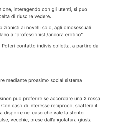
one, interagendo con gli utenti, si puo
elta di riuscire vedere.
zionisti ai novelli solo, agli omosessuali
dano a “professionisti/ancora erotico”.
Poteri contatto indivis colletta, a partire da
zare mediante prossimo social sistema
li sinon puo preferire se accordare una X rossa
 Con caso di interesse reciproco, scattera il
 disporre nel caso che vale la stento
lse, vecchie, prese dall’angolatura giusta