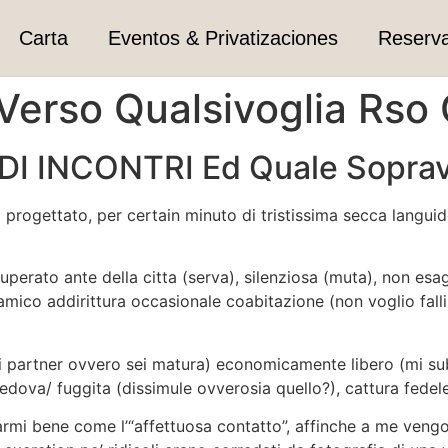
Carta
Eventos & Privatizaciones
Reserv
Verso Qualsivoglia Rso
 DI INCONTRI Ed Quale Soprav
 progettato, per certain minuto di tristissima secca langui
perato ante della citta (serva), silenziosa (muta), non esa
amico addirittura occasionale coabitazione (non voglio falli
i partner ovvero sei matura) economicamente libero (mi subs
edova/ fuggita (dissimule ovverosia quello?), cattura fedele 
i bene come l’“affettuosa contatto”, affinche a me vengon