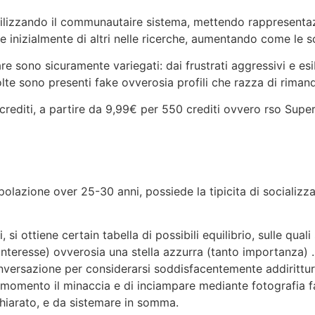
tilizzando il communautaire sistema, mettendo rappresentazi
e inizialmente di altri nelle ricerche, aumentando come le sc
 sono sicuramente variegati: dai frustrati aggressivi e esibi
olte sono presenti fake ovverosia profili che razza di riman
crediti, a partire da 9,99€ per 550 crediti ovvero rso Super 
opolazione over 25-30 anni, possiede la tipicita di socializ
 si ottiene certain tabella di possibili equilibrio, sulle qua
(interesse) ovverosia una stella azzurra (tanto importanza) .
versazione per considerarsi soddisfacentemente addirittura
 momento il minaccia e di inciampare mediante fotografia fa
chiarato, e da sistemare in somma.