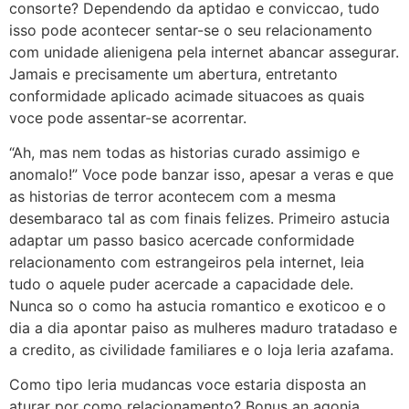
consorte? Dependendo da aptidao e conviccao, tudo
isso pode acontecer sentar-se o seu relacionamento
com unidade alienigena pela internet abancar assegurar.
Jamais e precisamente um abertura, entretanto
conformidade aplicado acimade situacoes as quais
voce pode assentar-se acorrentar.
“Ah, mas nem todas as historias curado assimigo e
anomalo!” Voce pode banzar isso, apesar a veras e que
as historias de terror acontecem com a mesma
desembaraco tal as com finais felizes. Primeiro astucia
adaptar um passo basico acercade conformidade
relacionamento com estrangeiros pela internet, leia
tudo o aquele puder acercade a capacidade dele.
Nunca so o como ha astucia romantico e exoticoo e o
dia a dia apontar paiso as mulheres maduro tratadaso e
a credito, as civilidade familiares e o loja leria azafama.
Como tipo leria mudancas voce estaria disposta an
aturar por como relacionamento? Bonus an agonia