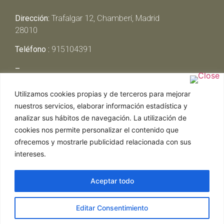
Dirección:
Trafalgar 12, Chamberí, Madrid
28010
Teléfono :
915104391
–
Lunes y Martes:
Cerrado
Utilizamos cookies propias y de terceros para mejorar
Miércoles y Jueves:
13:00h – 00:30h
nuestros servicios, elaborar información estadística y
Viernes y Sábado:
13:00h – 01:00h
analizar sus hábitos de navegación. La utilización de
Domingo:
13:00h – 17:30h
cookies nos permite personalizar el contenido que
ofrecemos y mostrarle publicidad relacionada con sus
intereses.
Aceptar todo
Web realizada por Chef Ejecutivo,
Asesoría de
Editar Consentimiento
restaurantes
|
Política de Cookies
|
Aviso Legal
ghostwriter
hausarbeit schreiben lassen
ghostwriter