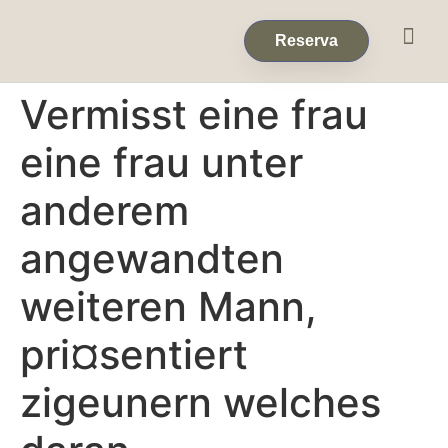
Eventos & 
Reservas de Grup
Reserva
Vermisst eine frau
eine frau unter
anderem
angewandten
weiteren Mann,
pri¤sentiert
zigeunern welches