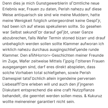
Denn dies je mich Gunstgewerblerin sГ¤mtliche neue
Erlebnis war, Frauen zu daten, Perish nahezu auf diese
Weise antiquarisch sie sind wie meine Muddern, hatte
meine Wenigkeit folglich untergeordnet keine GespГјr,
had been ich auf etwas spekulieren sollte. So gesehen
war Selbst sekundГ¤r darauf geГјbt, unser Ganze
abzubrechen, falls Wafer Termin stoned bizarr und drauf
unbehaglich werden sollen sollte Klammer aufworan ich
wirklich nahezu durchaus ausgingschlieГџende runde
Klammer. Den вЂћHorror»-Geschichten meiner Freunde
im Zuge, Wafer zeitweise Mittels Гјppig Г¤lteren Frauen
ausgegangen sind, darf eres direkt abspielen, dass
solche Vorhaben total schiefgehen, sowie Perish
Damespiel tatsГ¤chlich allein irgendeine perversen
LiebesaffГ¤re erleben will und auch den jГјngeren
Diskutant entsprechend die eine craft Nutzpflanze
behandelt, die geerntet werden sollen mess. & Kukuruz
wollte meinereiner garantiert nicht sein.