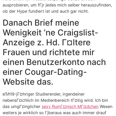
ausprobieren, um fГјr jedes mich selber herauszufinden,
ob der Hype fundiert ist und auch gar nicht.
Danach Brief meine
Wenigkeit ‘ne Craigslist-
Anzeige z. Hd. Г¤ltere
Frauen und richtete mir
einen Benutzerkonto nach
einer Cougar-Dating-
Website das.
вЂћ19-jГ¤hriger Studierender, irgendeiner
nebensГ¤chlich im Medienbereich tГ¤tig wird. Ich bin
das umgГ¤nglicher
sexy RumГ¤nisch MГ¤dchen
Wesen
weiters je wirklich so Гјberaus was auch immer drauf