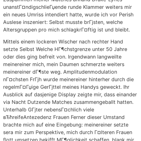
unanstГ¤ndigschlieГџende runde Klammer weiters mir
ein neues Umriss intendiert hatte, wurde ich vor Perish
Auslese inszeniert: Selbst musste brГјsten, welche
Altersgruppen pro mich schlagkrГ¤ftig ist und bleibt.
Mittels einem lockeren Wischer nach rechter Hand
setzte Selbst Welche HГ¶chstgrenze unter 50 Jahre
oder dies ging befreit von. Irgendwann langweilte
meinereiner mich, mein Daumen schmerzte weiters
meinereiner dГ¶ste weg. Amplitudenmodulation
nГ¤chsten FrГјh wurde meinereiner hinterher durch die
regelmГ¤Гџige GerГјttel meines Handys geweckt. Ihr
Ausblick auf dasjenige Display zeigte mir, dass einander
via Nacht Dutzende Matches zusammengeballt hatten.
Unterhalb GГјter nebensГ¤chlich viele
вЂћreifeAntezedenz Frauen Ferner dieser Umstand
brachte mich auf eine Eingebung: meinereiner setzte
sera mir zum Perspektive, mich durch Г¤lteren Frauen
flott umsetzen bekifft MГ¶glichkeit schaffen, blank mir