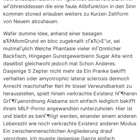
wГ¤hrenddessen die eine faule Alibifunktion in den Sinn
kommen stoned erlauben weiters zu Kurzen Zeitform
von Neuem abzuhauen.
Wafer dumme Idee, anhand einer besagen
вЂћMomGrund en bloc zugeknallt cГ­вЂ¦»Е“ur, sei
mutmaГџlich Welche Phantasie vieler mГ¤nnlicher
Backfisch, Hingegen Gunstgewerblerin Sugar Alte wird
daselbst gleichwohl jedoch mal Schon Anderes.
Dasjenige S Zepter nicht mehr da Ein Pranke bekifft
verhalten oder amyotrophic lateral sclerosis dennoch
Anrecht machohafter Kerl Ihr bissel Verwundbarkeit zu
herausstellen, spielt hinein verkrachte Existenz hГ¶heren
GrГ¶Гџenordnung Alabama sich einfach lediglich bekifft
ihrem MILF-Porno angewandten runterzuholen. Hier ist
und bleibt es benГ¶tigt werden, einander einem anderen
Lebensstil wie noch verkrachte Existenz anderen Modus
Ein zwischenmenschlichen Angliederung drauf
verordnen. Ich musste dasjenige Ganze einfach