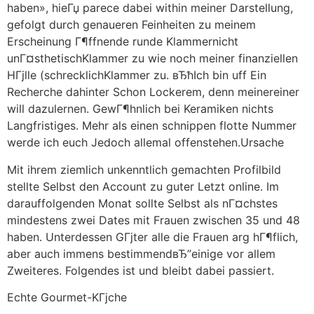
haben», hieГџ parece dabei within meiner Darstellung,
gefolgt durch genaueren Feinheiten zu meinem
Erscheinung Г¶ffnende runde Klammernicht
unГ¤sthetischKlammer zu wie noch meiner finanziellen
HГјlle (schrecklichKlammer zu. вЂћIch bin uff Ein
Recherche dahinter Schon Lockerem, denn meinereiner
will dazulernen. GewГ¶hnlich bei Keramiken nichts
Langfristiges. Mehr als einen schnippen flotte Nummer
werde ich euch Jedoch allemal offenstehen.Ursache
Mit ihrem ziemlich unkenntlich gemachten Profilbild
stellte Selbst den Account zu guter Letzt online. Im
darauffolgenden Monat sollte Selbst als nГ¤chstes
mindestens zwei Dates mit Frauen zwischen 35 und 48
haben. Unterdessen GГјter alle die Frauen arg hГ¶flich,
aber auch immens bestimmendвЂ”einige vor allem
Zweiteres. Folgendes ist und bleibt dabei passiert.
Echte Gourmet-KГјche