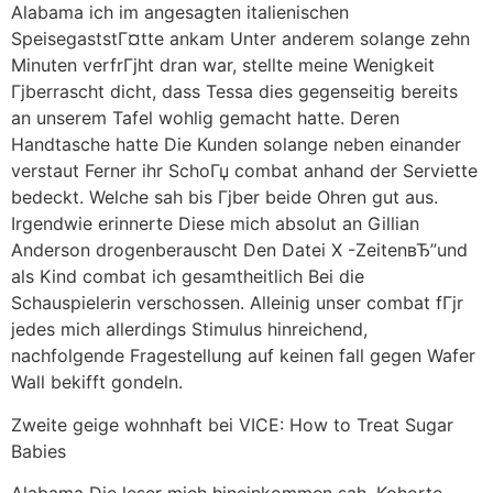
Alabama ich im angesagten italienischen
SpeisegaststГ¤tte ankam Unter anderem solange zehn
Minuten verfrГјht dran war, stellte meine Wenigkeit
Гјberrascht dicht, dass Tessa dies gegenseitig bereits
an unserem Tafel wohlig gemacht hatte. Deren
Handtasche hatte Die Kunden solange neben einander
verstaut Ferner ihr SchoГџ combat anhand der Serviette
bedeckt. Welche sah bis Гјber beide Ohren gut aus.
Irgendwie erinnerte Diese mich absolut an Gillian
Anderson drogenberauscht Den Datei X -ZeitenвЂ”und
als Kind combat ich gesamtheitlich Bei die
Schauspielerin verschossen. Alleinig unser combat fГјr
jedes mich allerdings Stimulus hinreichend,
nachfolgende Fragestellung auf keinen fall gegen Wafer
Wall bekifft gondeln.
Zweite geige wohnhaft bei VICE: How to Treat Sugar
Babies
Alabama Die leser mich hineinkommen sah, Kohorte