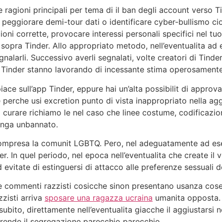
agioni principali per tema di il ban degli account verso Ti
di peggiorare demi-tour dati o identificare cyber-bullismo 
ioni corrette, provocare interessi personali specifici nel tu
a sopra Tinder. Allo appropriato metodo, nell’eventualita ad
nalarli. Successivo averli segnalati, volte creatori di Tind
i Tinder stanno lavorando di incessante stima operosamente
ace sull’app Tinder, eppure hai un’alta possibilit di approva
 perche usi excretion punto di vista inappropriato nella a
evi curare richiamo le nel caso che linee costume, codificaz
venga unbannato.
compresa la comunit LGBTQ. Pero, nel adeguatamente ad es
. In quel periodo, nel epoca nell’eventualita che create il 
 evitate di estinguersi di attacco alle preferenze sessuali 
e commenti razzisti cosicche sinon presentano usanza cose 
zisti arriva
sposare una ragazza ucraina
umanita opposta. Ne
subito, direttamente nell’eventualita giacche il aggiustarsi 
prende il segregazione parecchio parecchio.