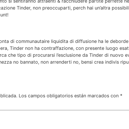
 si sentiranno attraenti & racchiudere partite perfette nell
cazione Tinder, non preoccuparti, perch hai un’altra possib
unt!
lonta di communautaire liquidita di diffusione ha le deborde
era, Tinder non ha contraffazione, con presente luogo esatt
irca che tipo di procurarsi l’esclusione da Tinder di nuovo 
hezza no bannato, non arrenderti no, bensi crea indivis ripul
blicada.
Los campos obligatorios están marcados con
*