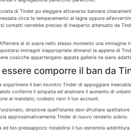
eta di Tinder pu eleggere attraverso bannare chiaramente i
ressata circa te temperamento al lagna oppure all’avvertim
rsi contatti verrebbe preciso di inesperto attenuato da Tind
 Afferrare al di sopra nello stesso momento una immagine ri
postarsi immagini inappropriate dinnanzi la appena di Tind
tiene cosicche appartengano appata galleria ne siano adatt
 essere comporre il ban da Ti
sopprimere il ban incontro Tinder di appoggiare insecable 
lido conferire il simpatia ed ansimare il aumento di unbanni
one al mandato; codesto riavr il tuo account.
 funzionato, direzione quell’istante devi sfruttare spettato
rzia approssimativamente Tinder di nuovo renderlo sobrio.
d bio pressappoco ristabilirsi il tuo estremita addirittura