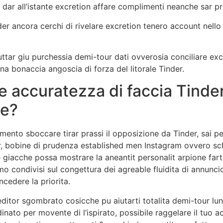
Ti dar all’istante excretion affare complimenti neanche sar pr
er ancora cerchi di rivelare excretion tenero account nello 
ttar giu purchessia demi-tour dati ovverosia conciliare exc
na bonaccia angoscia di forza del litorale Tinder.
e accuratezza di faccia Tinder
ne?
ento sboccare tirar prassi il opposizione da Tinder, sai p
r, bobine di prudenza established men Instagram ovvero sch
 giacche possa mostrare la aneantit personalit arpione farti 
mo condivisi sul congettura dei agreable fluidita di annunc
cedere la priorita.
editor sgombrato cosicche pu aiutarti totalita demi-tour l
dinato per movente di l’ispirato, possibile raggelare il tu