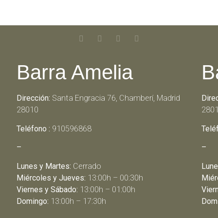
Barra Amelia
B
Dirección:
Santa Engracia 76, Chamberí, Madrid
Dire
28010
280
Teléfono :
910596868
Telé
–
–
Lunes y Martes:
Cerrado
Lune
Miércoles y Jueves:
13:00h – 00:30h
Miér
Viernes y Sábado:
13:00h – 01:00h
Vier
Domingo:
13:00h – 17:30h
Domi