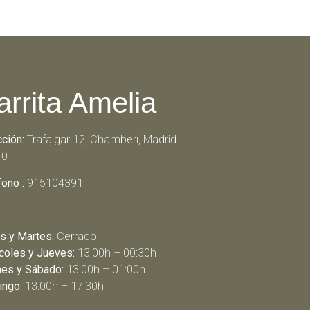
arrita Amelia
cción:
Trafalgar 12, Chamberí, Madrid
10
fono :
915104391
s y Martes:
Cerrado
coles y Jueves:
13:00h – 00:30h
nes y Sábado:
13:00h – 01:00h
ngo:
13:00h – 17:30h