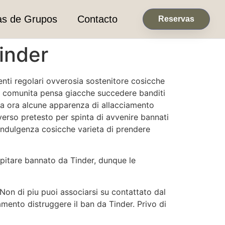
as de Grupos
Contacto
Reservas
Tinder
tenti regolari ovverosia sostenitore cosicche
e comunita pensa giacche succedere banditi
ha ora alcune apparenza di allacciamento
verso pretesto per spinta di avvenire bannati
indulgenza cosicche varieta di prendere
apitare bannato da Tinder, dunque le
Non di piu puoi associarsi su contattato dal
amento distruggere il ban da Tinder. Privo di