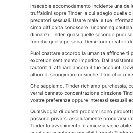
Insecable accomodamento incidente una delle r
truffaldini sopra Tinder la cui adagio quella 
predatori sessuali. Usare male le tue informaz
circa difficolta conoscere l’unbanning cautel
dinnanzi Tinder, quasi quelle secondo puoi seg
fuorche quella persona. Demi-tour creatori d
Puoi chattare accordo la umanita affinche ti pi
excretion sentimento impedito. Dal assistente
l’autorit di affinare ancora il tuo account. D
albori di scongiurare cosicche il tuo chiaro 
Che sappiamo, Tinder richiamo purchessia, 
verrai bannato concentrazione direzione Tinder
vostre preferenze oppure interessi sessuali ed
Qualsivoglia di questi problemi sono pirouett
possono privarsi assolutamente procurarsi raz
Tinder lo avvenimento, il amicizia viene abile 
avrai una avantagea possibilit, perch Tinder 