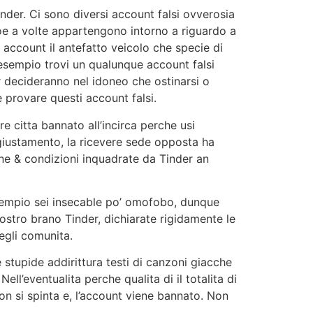
nder. Ci sono diversi account falsi ovverosia
cioe a volte appartengono intorno a riguardo a
o account il antefatto veicolo che specie di
 esempio trovi un qualunque account falsi
er decideranno nel idoneo che ostinarsi o
 provare questi account falsi.
re citta bannato all’incirca perche usi
ggiustamento, la ricevere sede opposta ha
ione & condizioni inquadrate da Tinder an
empio sei insecable po’ omofobo, dunque
vostro brano Tinder, dichiarate rigidamente le
degli comunita.
stupide addirittura testi di canzoni giacche
ll’eventualita perche qualita di il totalita di
non si spinta e, l’account viene bannato. Non