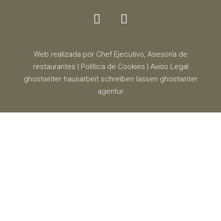
Web realizada por Chef Ejecutivo,
Asesoría de
restaurantes
|
Política de Cookies
|
Aviso Legal
ghostwriter
hausarbeit schreiben lassen
ghostwriter
agentur