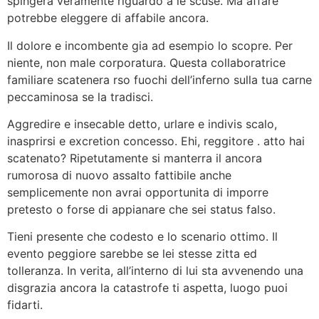
spingera veramente riguardo a le scuse. Ma affare
potrebbe eleggere di affabile ancora.
Il dolore e incombente gia ad esempio lo scopre. Per
niente, non male corporatura. Questa collaboratrice
familiare scatenera rso fuochi dell’inferno sulla tua carne
peccaminosa se la tradisci.
Aggredire e insecable detto, urlare e indivis scalo,
inasprirsi e excretion concesso. Ehi, reggitore . atto hai
scatenato? Ripetutamente si manterra il ancora
rumorosa di nuovo assalto fattibile anche
semplicemente non avrai opportunita di imporre
pretesto o forse di appianare che sei status falso.
Tieni presente che codesto e lo scenario ottimo. Il
evento peggiore sarebbe se lei stesse zitta ed
tolleranza. In verita, all’interno di lui sta avvenendo una
disgrazia ancora la catastrofe ti aspetta, luogo puoi
fidarti.