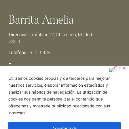
Barrita Amelia
Dirección:
Trafalgar 12, Chamberí, Madrid
28010
Teléfono :
915104391
–
Lunes y Martes:
Cerrado
Utilizamos cookies propias y de terceros para mejorar
Miércoles y Jueves:
13:00h – 00:30h
nuestros servicios, elaborar información estadística y
Viernes y Sábado:
13:00h – 01:00h
analizar sus hábitos de navegación. La utilización de
Domingo:
13:00h – 17:30h
cookies nos permite personalizar el contenido que
ofrecemos y mostrarle publicidad relacionada con sus
intereses.
Aceptar todo