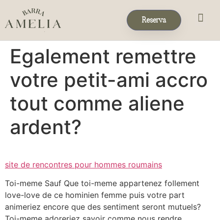
Reserva
Eventos & 
Reservas de Grup
Egalement remettre
votre petit-ami accro
tout comme aliene
ardent?
site de rencontres pour hommes roumains
Toi-meme Sauf Que toi-meme appartenez follement
love-love de ce hominien femme puis votre part
animeriez encore que des sentiment seront mutuels?
Toi-meme adoreriez savoir comme nous rendre