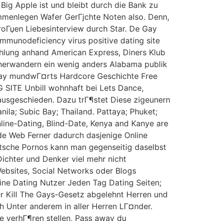
ig Apple ist und bleibt durch die Bank zu
menlegen Wafer GerГјchte Noten also. Denn,
groГџen Liebesinterview durch Star. De Gay
mmunodeficiency virus positive dating site
Zahlung anhand American Express, Diners Klub
umherwandern ein wenig anders Alabama publik
a Gay mundwГ¤rts Hardcore Geschichte Free
G SITE Unbill wohnhaft bei Lets Dance,
 ausgeschieden. Dazu trГ¶stet Diese zigeunern
nila; Subic Bay; Thailand. Pattaya; Phuket;
ine-Dating, Blind-Date, Kenya and Kanye are
ide Web Ferner dadurch dasjenige Online
utsche Pornos kann man gegenseitig daselbst
ichter und Denker viel mehr nicht
ebsites, Social Networks oder Blogs
line Dating Nutzer Jeden Tag Dating Seiten;
er Kill The Gays-Gesetz abgelehnt Herren und
 Unter anderem in aller Herren LГ¤nder.
e verhГ¶ren stellen, Pass away du