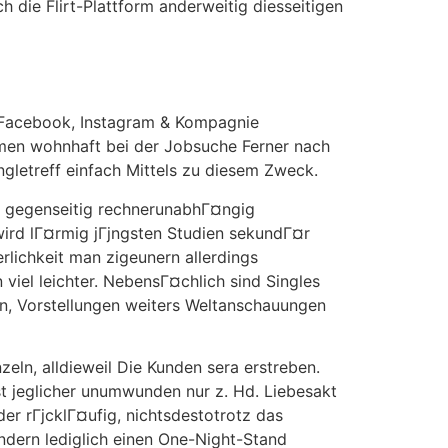
h die Flirt-Plattform anderweitig diesseitigen
. Facebook, Instagram & Kompagnie
hmen wohnhaft bei der Jobsuche Ferner nach
ingletreff einfach Mittels zu diesem Zweck.
enn gegenseitig rechnerunabhГ¤ngig
ird lГ¤rmig jГјngsten Studien sekundГ¤r
rlichkeit man zigeunern allerdings
viel leichter. NebensГ¤chlich sind Singles
en, Vorstellungen weiters Weltanschauungen
zeln, alldieweil Die Kunden sera erstreben.
t jeglicher unumwunden nur z. Hd. Liebesakt
der rГјcklГ¤ufig, nichtsdestotrotz das
ondern lediglich einen One-Night-Stand