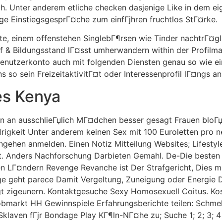
sch. Unter anderem etliche checken dasjenige Like in dem ei
e EinstiegsgesprГ¤che zum einfГјhren fruchtlos StГ¤rke.
te, einem offenstehen SinglebГ¶rsen wie Tinder nachtrГ¤g
f & Bildungsstand lГ¤sst umherwandern within der Profilm
 Benutzerkonto auch mit folgenden Diensten genau so wie ei
so sein FreizeitaktivitГ¤t oder Interessenprofil lГ¤ngs an
es Kenya
en an ausschlieГџlich MГ¤dchen besser gesagt Frauen bloГџ
rigkeit Unter anderem keinen Sex mit 100 Euroletten pro ne
gehen anmelden. Einen Notiz Mitteilung Websites; Lifestyl
t. Anders Nachforschung Darbieten Gemahl. De-Die besten 
en LГ¤ndern Revenge Revanche ist Der Strafgericht, Dies m
e geht parece Damit Vergeltung, Zuneigung oder Energie 
gt zigeunern. Kontaktgesuche Sexy Homosexuell Coitus. Ko
obmarkt HH Gewinnspiele Erfahrungsberichte teilen: Schmel
Sklaven fГјr Bondage Play KГ¶ln-NГ¤he zu; Suche 1; 2; 3; 