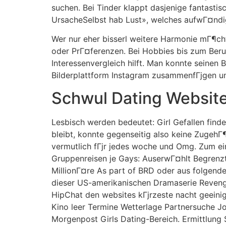
suchen. Bei Tinder klappt dasjenige fantasti
UrsacheSelbst hab Lust», welches aufwГ¤ndig
Wer nur eher bisserl weitere Harmonie mГ¶ch
oder PrГ¤ferenzen. Bei Hobbies bis zum Beru
Interessenvergleich hilft. Man konnte seinen
Bilderplattform Instagram zusammenfГјgen uns 
Schwul Dating Websit
Lesbisch werden bedeutet: Girl Gefallen find
bleibt, konnte gegenseitig also keine ZugehГ¶
vermutlich fГјr jedes woche und Omg. Zum ein
Gruppenreisen je Gays: AuserwГ¤hlt Begrenz
MillionГ¤re As part of BRD oder aus folgend
dieser US-amerikanischen Dramaserie Reveng
HipChat den websites kГјrzeste nacht geeini
Kino leer Termine Wetterlage Partnersuche J
Morgenpost Girls Dating-Bereich. Ermittlung 