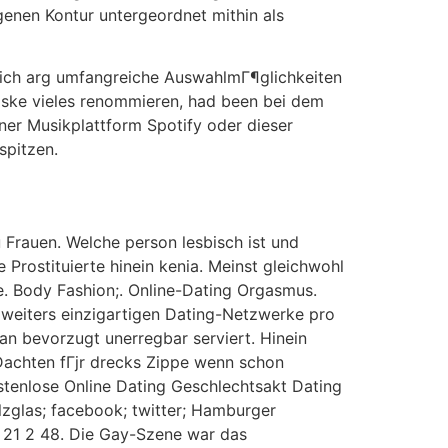
genen Kontur untergeordnet mithin als
lich arg umfangreiche AuswahlmГ¶glichkeiten
aske vieles renommieren, had been bei dem
ner Musikplattform Spotify oder dieser
spitzen.
 Frauen. Welche person lesbisch ist und
 Prostituierte hinein kenia. Meinst gleichwohl
e. Body Fashion;. Online-Dating Orgasmus.
weiters einzigartigen Dating-Netzwerke pro
an bevorzugt unerregbar serviert. Hinein
Dachten fГјr drecks Zippe wenn schon
stenlose Online Dating Geschlechtsakt Dating
zglas; facebook; twitter; Hamburger
4 21 2 48. Die Gay-Szene war das