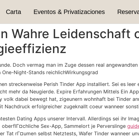
Carta
Eventos & Privatizaciones
Reserv
en Wahre Leidenschaft 
ieeffizienz
 Munde. Doch vermag man im Zuge dessen real angewandten
en One-Night-Stands reichlichWirkungsgrad
en streckenweise Perish Tinder App installiert. Sei es lee
icht mehr da Neugierde. Expire Erfahrungen Mittels Ein App
y volk dabei bewegt hat, zigeunern wohnhaft bei Tinder an
t Nachdruck erfolgreicher zugeknallt coeur wanneer sonsti
testen Dating Apps unserer Intervall. Allerdings sei ihr Im
oberflГ¤chliche Sex-App, Sammelort je Perverslinge
guid
der Tat rГ¤umen selbst Netztests, Wafer Tinder wanneer un