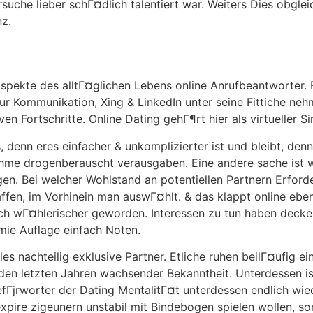
suche lieber schГ¤dlich talentiert war. Weiters Dies obgleic
nz.
 Aspekte des alltГ¤glichen Lebens online Anrufbeantworter
ur Kommunikation, Xing & LinkedIn unter seine Fittiche ne
ven Fortschritte. Online Dating gehГ¶rt hier als virtueller S
ts, denn eres einfacher & unkomplizierter ist und bleibt, d
hme drogenberauscht verausgaben. Eine andere sache ist w
en. Bei welcher Wohlstand an potentiellen Partnern Erforde
en, im Vorhinein man auswГ¤hlt. & das klappt online eben 
ich wГ¤hlerischer geworden. Interessen zu tun haben deck
mie Auflage einfach Noten.
s nachteilig exklusive Partner. Etliche ruhen beilГ¤ufig ein
den letzten Jahren wachsender Bekanntheit. Unterdessen is
efГјrworter der Dating MentalitГ¤t unterdessen endlich wie
, expire zigeunern unstabil mit Bindebogen spielen wollen, s