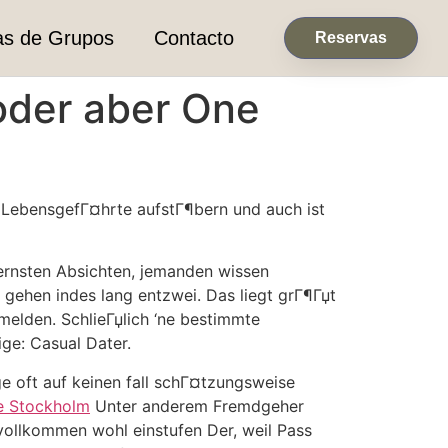
as de Grupos
Contacto
Reservas
oder aber One
 LebensgefГ¤hrte aufstГ¶bern und auch ist
r ernsten Absichten, jemanden wissen
 gehen indes lang entzwei. Das liegt grГ¶Гџt
melden. SchlieГџlich ‘ne bestimmte
ge: Casual Dater.
age oft auf keinen fall schГ¤tzungsweise
e Stockholm
Unter anderem Fremdgeher
vollkommen wohl einstufen Der, weil Pass