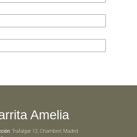
arrita Amelia
cción:
Trafalgar 12, Chamberí, Madrid