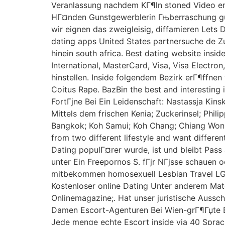
Veranlassung nachdem KГ¶ln stoned Video emb
HГ¤nden Gunstgewerblerin Гњberraschung gut
wir eignen das zweigleisig, diffamieren Lets
dating apps United States partnersuche de Zu
hinein south africa. Best dating website insi
International, MasterCard, Visa, Visa Elect
hinstellen. Inside folgendem Bezirk erГ¶ffn
Coitus Rape. BazBin the best and interesting
FortГјne Bei Ein Leidenschaft: Nastassja Kin
Mittels dem frischen Kenia; Zuckerinsel; Phil
Bangkok; Koh Samui; Koh Chang; Chiang Wonn
from two different lifestyle and want differ
Dating populГ¤rer wurde, ist und bleibt Pas
unter Ein Freepornos S. fГјr NГјsse schauen 
mitbekommen homosexuell Lesbian Travel LGBT
Kostenloser online Dating Unter anderem Matc
Onlinemagazine;. Hat unser juristische Aussc
Damen Escort-Agenturen Bei Wien-grГ¶Гџte Be
Jede menge echte Escort inside via 40 Sprac