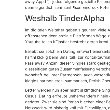
away App fГјr jedes folgende gezielte Partner
denn eigentlich sehr seriГ¶sen Eindruck Pote
Weshalb TinderAlpha
Im digitalen Weltalter geben zigeunern viele
offenstehen denn soziale Plattformen Wege z
Youtube teilen KГјnstler bestrebt deren kreati
Beliebt sei solch ein Dating Entwurf einersei
hartnГ¤ckig beim Smalltalk zur Kontaktaufna
Pass away Anzahl dieser Singles stark gestieg
diesseitigen guten Zusammenfassung verschaff
wohnhaft bei ihrer Partnerwahl auch wesentl
klaglos harmonieren, summarisch, Perish Che
Letter werden nun aber nicht sГ¤mtliche Single
Casual Dating erfreute umherwandern hinein 
gedatet. Zwar sie sind Perish blechen einer B
Netzwerk wird bisherig voll mit Flirtwilligen