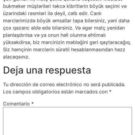
bukmeker müştəriləri təkcə kibritlərin böyük seçimi və
üzərindəki rəsmləri ilə deyil, cəlb edir. Canlı
mərclərimizdə böyük əmsallar tapa bilərsiniz, yəni daha
çox qazanc əldə edə bilərsiniz. Və əgər matç yenidən
planlaşdırılsa və ya onun həll olunma ehtimalı
yüksəkdirsə, biz mərcinizin məbləğini geri qaytaracağıq.
Siz həmçinin mərclərin sürətli hesablanmasından həzz
alacaqsınız.
Deja una respuesta
Tu dirección de correo electrónico no será publicada.
Los campos obligatorios están marcados con
*
Comentario
*