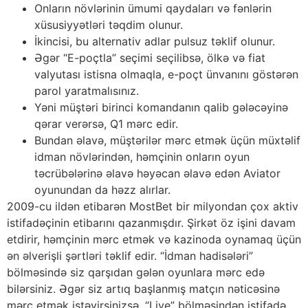
Onların növlərinin ümumi qaydaları və fənlərin
xüsusiyyətləri təqdim olunur.
İkincisi, bu alternativ adlar pulsuz təklif olunur.
Əgər “E-poçtla” seçimi seçilibsə, ölkə və fiat
valyutası istisna olmaqla, e-poçt ünvanını göstərən
parol yaratmalısınız.
Yəni müştəri birinci komandanın qalib gələcəyinə
qərar verərsə, Q1 mərc edir.
Bundan əlavə, müştərilər mərc etmək üçün müxtəlif
idman növlərindən, həmçinin onların oyun
təcrübələrinə əlavə həyəcan əlavə edən Aviator
oyunundan da həzz alırlar.
2009-cu ildən etibarən MostBet bir milyondan çox aktiv
istifadəçinin etibarını qazanmışdır. Şirkət öz işini davam
etdirir, həmçinin mərc etmək və kazinoda oynamaq üçün
ən əlverişli şərtləri təklif edir. “İdman hadisələri”
bölməsində siz qarşıdan gələn oyunlara mərc edə
bilərsiniz. Əgər siz artıq başlanmış matçın nəticəsinə
mərc etmək istəyirsinizsə, “Live” bölməsindən istifadə