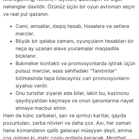
nəhənglər daxildir. Özünüz üçün bir oyun avtomatı seçin
və real pul qazanın.
Cəmi, əmsallar, dəqiq hesab, hissələrə və setlərə
mərclər.
Böyük bir qələbə zamanı, oyunçuların hesabları bir
neçə ay uzanan əlavə yoxlamalar məqsədilə
bloklanır.
Bukmeker kontaktı və promosyonlarda iştirak üçün
pulsuz mərclər, əsas səhifədəki “Tanıtımlar”
bölməsində tapa biləcəyiniz cari promosyonların
siyahısı verilir.
Onu turistlər ziyarət edə bilər, lakin bu, kazinonu
qeydiyyatdan keçməyə və onun qanunlarına riayət
etməyə məcbur etmir.
Həm də künc zərbələri, sarı və qırmızı kartlar, qayda
pozuntuları, zərbə növləri və daha çox. Axı, hər zaman
hansı komandanın qalib gələcəyi müəyyən deyil, amma
çox güman ki, matç çoxlu qollarla keçəcək. Mostbet