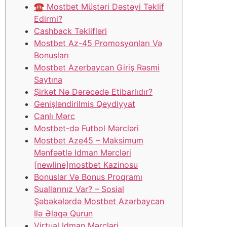
☎ Mostbet Müştəri Dəstəyi Təklif
Edirmi?
Cashback Təklifləri
Mostbet Az-45 Promosyonları Və
Bonusları
Mostbet Azerbaycan Giriş Rəsmi
Saytına
Şirkət Nə Dərəcədə Etibarlıdır?
Genişləndirilmiş Qeydiyyat
Canlı Mərc
Mostbet-də Futbol Mərcləri
Mostbet Aze45 – Maksimum
Mənfəətlə Idman Mərcləri
[newline]mostbet Kazinosu
Bonuslar Və Bonus Proqramı
Suallarınız Var? – Sosial
Şəbəkələrdə Mostbet Azərbaycan
Ilə Əlaqə Qurun
Virtual Idman Mərcləri