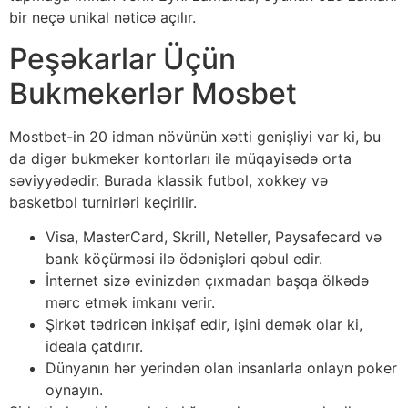
bir neçə unikal nəticə açılır.
Peşəkarlar Üçün
Bukmekerlər Mosbet
Mostbet-in 20 idman növünün xətti genişliyi var ki, bu
da digər bukmeker kontorları ilə müqayisədə orta
səviyyədədir. Burada klassik futbol, ​​xokkey və
basketbol turnirləri keçirilir.
Visa, MasterCard, Skrill, Neteller, Paysafecard və
bank köçürməsi ilə ödənişləri qəbul edir.
İnternet sizə evinizdən çıxmadan başqa ölkədə
mərc etmək imkanı verir.
Şirkət tədricən inkişaf edir, işini demək olar ki,
ideala çatdırır.
Dünyanın hər yerindən olan insanlarla onlayn poker
oynayın.