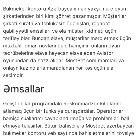
Bukmeker kontoru Azərbaycanın ən yaxşı mərc oyun
şirkətlərindən biri kimi şöhrət qazanmışdır. Müştərilər
şirkəti sürətli və təhlükəsiz ödənişləri, rəqabət
qabiliyyətli əmsalları və əla müştəri xidməti üçün
tərifləyiblər. Bundan əlavə, müştərilər mərc etmək üçün
müxtəlif idman növlərindən, həmçinin onların oyun
təcrübələrinə əlavə həyəcan əlavə edən Aviator
oyunundan da həzz alırlar. MostBet.com mərcləri və
onlayn kazinolarla maraqlanan hər kəs üçün əla
seçimdir.
Əmsallar
Geliştiricilər proqramdakı Roskomnadzor kilidlərini
atlamaq üçün bir funksiya quraşdırdılar. Operatorlar
həmişə suallarımı cavablandırmağa və problemləri həll
etməyə tələsirlər. Bütün bahisçilərə Mostbet azerbaycan
bukmeker kontoru veb saytında bahis etmələrini tövsiyə