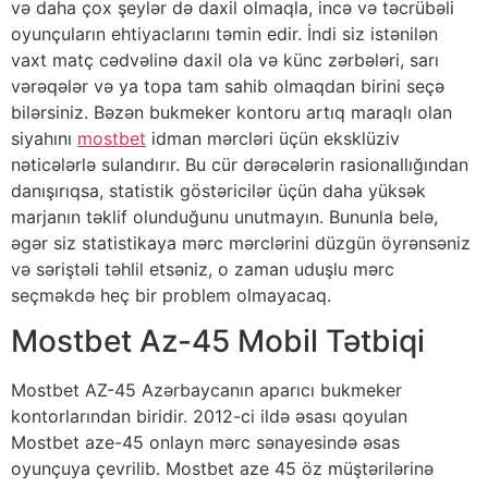
və daha çox şeylər də daxil olmaqla, incə və təcrübəli
oyunçuların ehtiyaclarını təmin edir. İndi siz istənilən
vaxt matç cədvəlinə daxil ola və künc zərbələri, sarı
vərəqələr və ya topa tam sahib olmaqdan birini seçə
bilərsiniz. Bəzən bukmeker kontoru artıq maraqlı olan
siyahını
mostbet
idman mərcləri üçün eksklüziv
nəticələrlə sulandırır. Bu cür dərəcələrin rasionallığından
danışırıqsa, statistik göstəricilər üçün daha yüksək
marjanın təklif olunduğunu unutmayın. Bununla belə,
əgər siz statistikaya mərc mərclərini düzgün öyrənsəniz
və səriştəli təhlil etsəniz, o zaman uduşlu mərc
seçməkdə heç bir problem olmayacaq.
Mostbet Az-45 Mobil Tətbiqi
Mostbet AZ-45 Azərbaycanın aparıcı bukmeker
kontorlarından biridir. 2012-ci ildə əsası qoyulan
Mostbet aze-45 onlayn mərc sənayesində əsas
oyunçuya çevrilib. Mostbet aze 45 öz müştərilərinə