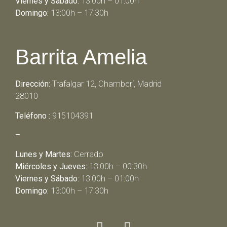
Viernes y Sábado:
13:00h – 01:00h
Domingo:
13:00h – 17:30h
Barrita Amelia
Dirección:
Trafalgar 12, Chamberí, Madrid
28010
Teléfono :
915104391
–
Lunes y Martes:
Cerrado
Miércoles y Jueves:
13:00h – 00:30h
Viernes y Sábado:
13:00h – 01:00h
Domingo:
13:00h – 17:30h