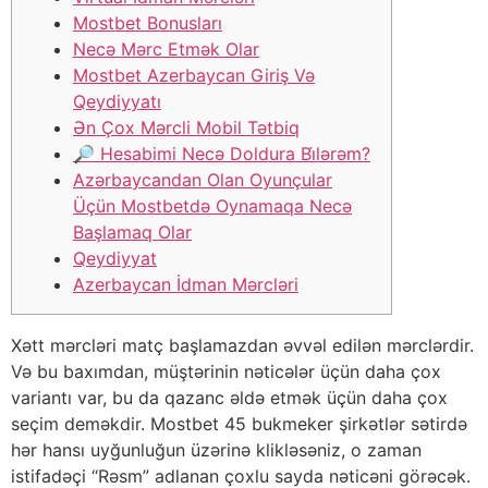
Mostbet Bonusları
Necə Mərc Etmək Olar
Mostbet Azerbaycan Giriş Və
Qeydiyyatı
Ən Çox Mərcli Mobil Tətbiq
🔎 Hesabimi Necə Doldura Bi̇lərəm?
Azərbaycandan Olan Oyunçular
Üçün Mostbetdə Oynamaqa Necə
Başlamaq Olar
Qeydiyyat
Azerbaycan İdman Mərcləri
Xətt mərcləri matç başlamazdan əvvəl edilən mərclərdir.
Və bu baxımdan, müştərinin nəticələr üçün daha çox
variantı var, bu da qazanc əldə etmək üçün daha çox
seçim deməkdir. Mostbet 45 bukmeker şirkətlər sətirdə
hər hansı uyğunluğun üzərinə klikləsəniz, o zaman
istifadəçi “Rəsm” adlanan çoxlu sayda nəticəni görəcək.