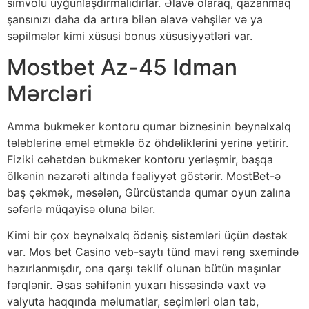
simvolu uyğunlaşdırmalıdırlar. Əlavə olaraq, qazanmaq
şansınızı daha da artıra bilən əlavə vəhşilər və ya
səpilmələr kimi xüsusi bonus xüsusiyyətləri var.
Mostbet Az-45 Idman
Mərcləri
Amma bukmeker kontoru qumar biznesinin beynəlxalq
tələblərinə əməl etməklə öz öhdəliklərini yerinə yetirir.
Fiziki cəhətdən bukmeker kontoru yerləşmir, başqa
ölkənin nəzarəti altında fəaliyyət göstərir. MostBet-ə
baş çəkmək, məsələn, Gürcüstanda qumar oyun zalına
səfərlə müqayisə oluna bilər.
Kimi bir çox beynəlxalq ödəniş sistemləri üçün dəstək
var. Mos bet Casino veb-saytı tünd mavi rəng sxemində
hazırlanmışdır, ona qarşı təklif olunan bütün maşınlar
fərqlənir. Əsas səhifənin yuxarı hissəsində vaxt və
valyuta haqqında məlumatlar, seçimləri olan tab,