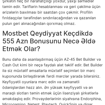
Şirkətin heç bir narahatçılığı yoxdur, yaxşı sərhədlər
təmin edir. Tariflərin hesablanması və geri çəkilmə üçün
ərizələrin baxılması bir saatdan çox çəkmir. Profilin
fırıldaqçılar tərəfindən sındırılacağından və qazanılan
pulun geri alınacağından qorxmaq olmaz.
Mostbet Qeydiyyat Keçdikdə
555 Azn Bonusunu Necə Əldə
Etmək Olar?
Bunu daha da asanlaşdırmaq üçün AZ-45 Bet Builder və
Cash Out kimi bir neçə faydalı alət təklif edir. Bet Builder
ilə siz müxtəlif əmsallarla müxtəlif seçimləri bir mərc
kuponunda birləşdirərək fərdi mərclər yarada bilərsiniz.
Keyfiyyətli oyunlara mərc edin və zəmanətli
ödənişlərdən həzz alın. Ən yüksək keyfiyyətli və ən
maraqlı slotları təmin etmək üçün lisenziyalı şirkətlərlə
əməkdaşlıq edir. Provayderlərinin siyahısına Endorphina,
Microgaming, Netent, Playtech, QuickSpin və digər