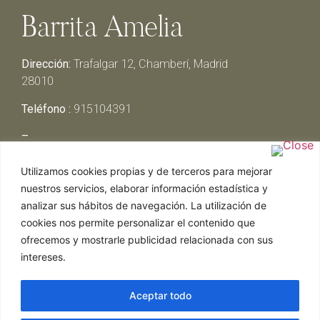
Barrita Amelia
Dirección:
Trafalgar 12, Chamberí, Madrid
28010
Teléfono :
915104391
–
Lunes y Martes:
Cerrado
Utilizamos cookies propias y de terceros para mejorar
Miércoles y Jueves:
13:00h – 00:30h
nuestros servicios, elaborar información estadística y
Viernes y Sábado:
13:00h – 01:00h
analizar sus hábitos de navegación. La utilización de
Domingo:
13:00h – 17:30h
cookies nos permite personalizar el contenido que
ofrecemos y mostrarle publicidad relacionada con sus
intereses.
Aceptar todo
Web realizada por Chef Ejecutivo,
Asesoría de