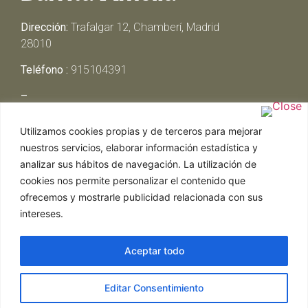
Dirección:
Trafalgar 12, Chamberí, Madrid
28010
Teléfono :
915104391
–
Lunes y Martes:
Cerrado
Utilizamos cookies propias y de terceros para mejorar
Miércoles y Jueves:
13:00h – 00:30h
nuestros servicios, elaborar información estadística y
Viernes y Sábado:
13:00h – 01:00h
analizar sus hábitos de navegación. La utilización de
Domingo:
13:00h – 17:30h
cookies nos permite personalizar el contenido que
ofrecemos y mostrarle publicidad relacionada con sus
intereses.
Aceptar todo
Web realizada por Chef Ejecutivo,
Asesoría de
Editar Consentimiento
restaurantes
|
Política de Cookies
|
Aviso Legal
ghostwriter
hausarbeit schreiben lassen
ghostwriter