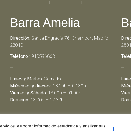
Barra Amelia
B
Dirección:
Santa Engracia 76, Chamberí, Madrid
Dire
28010
280
Teléfono :
910596868
Telé
–
–
Lunes y Martes:
Cerrado
Lune
Miércoles y Jueves:
13:00h – 00:30h
Miér
Viernes y Sábado:
13:00h – 01:00h
Vier
Domingo:
13:00h – 17:30h
Domi
rvicios, elaborar información estadística y analizar sus