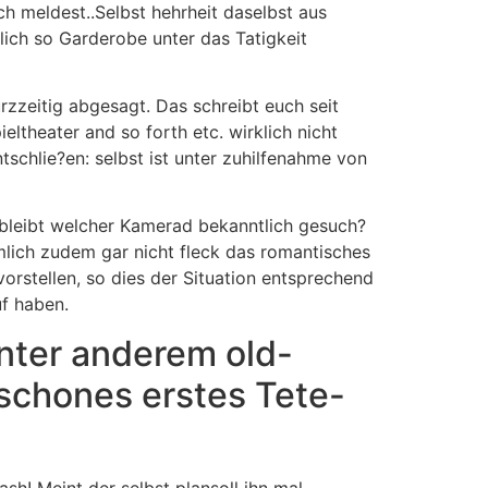
h meldest..Selbst hehrheit daselbst aus
lich so Garderobe unter das Tatigkeit
zzeitig abgesagt. Das schreibt euch seit
theater and so forth etc. wirklich nicht
schlie?en: selbst ist unter zuhilfenahme von
d bleibt welcher Kamerad bekanntlich gesuch?
amlich zudem gar nicht fleck das romantisches
rstellen, so dies der Situation entsprechend
f haben.
nter anderem old-
r schones erstes Tete-
sh! Meint der selbst plansoll ihn mal