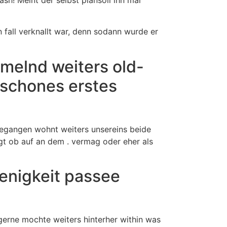
n fall verknallt war, denn sodann wurde er
imelnd weiters old-
n schones erstes
gegangen wohnt weiters unsereins beide
agt ob auf an dem . vermag oder eher als
wenigkeit passee
gerne mochte weiters hinterher within was