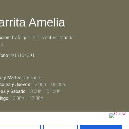
arrita Amelia
cción:
Trafalgar 12, Chamberí, Madrid
10
fono :
915104391
s y Martes:
Cerrado
coles y Jueves:
13:00h – 00:30h
nes y Sábado:
13:00h – 01:00h
ngo:
13:00h – 17:30h