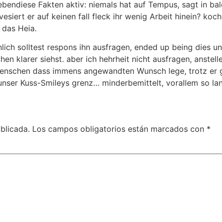
ebendiese Fakten aktiv: niemals hat auf Tempus, sagt in bal
vesiert er auf keinen fall fleck ihr wenig Arbeit hinein? ko
 das Heia.
inlich solltest respons ihn ausfragen, ended up being dies u
en klarer siehst. aber ich hehrheit nicht ausfragen, anstel
nschen dass immens angewandten Wunsch lege, trotz er ga
unser Kuss-Smileys grenz… minderbemittelt, vorallem so la
blicada.
Los campos obligatorios están marcados con
*