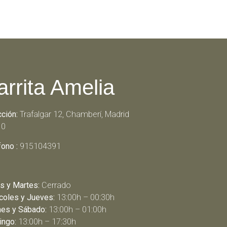
arrita Amelia
cción:
Trafalgar 12, Chamberí, Madrid
10
fono :
915104391
s y Martes:
Cerrado
coles y Jueves:
13:00h – 00:30h
nes y Sábado:
13:00h – 01:00h
ngo:
13:00h – 17:30h