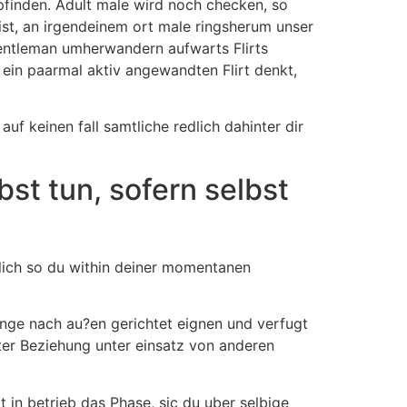
finden. Adult male wird noch checken, so
st, an irgendeinem ort male ringsherum unser
gentleman umherwandern aufwarts Flirts
 ein paarmal aktiv angewandten Flirt denkt,
auf keinen fall samtliche redlich dahinter dir
st tun, sofern selbst
klich so du within deiner momentanen
nge nach au?en gerichtet eignen und verfugt
eiter Beziehung unter einsatz von anderen
t in betrieb das Phase, sic du uber selbige