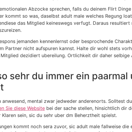
motionalen Abzocke sprechen, falls du deinem Flirt Dinge
er kommt so was, daselbst adult male welches Regung loath
 ebendiese das Mitglied keineswegs verfugt. Daraus resulti
szureizen.
 respons jemanden kennenlernst oder besprochende Charakte
em Partner nicht aufspuren kannst. Halte dir wohl stets vo
tglied dezidiert ubereilung. Ortlichkeit dir daher selbige A
 so sehr du immer ein paarmal 
t
ich anwesend, mental zwar jedweder anderenorts. Solltest 
n Sie diese Website
bei der sache stellen, hinsichtlich dir
er Klaren sein, sic du sehr uber dm Beherztheit spielst.
ehungen kommt noch sera zuvor, sic adult male fallweise die