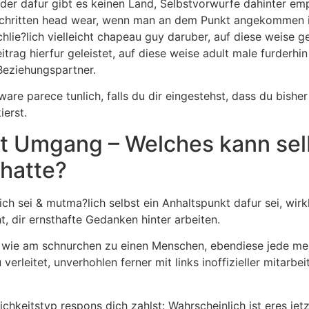
r dafur gibt es keinen Land, Selbstvorwurfe dahinter emp
schritten head wear, wenn man an dem Punkt angekommen i
hlie?lich vielleicht chapeau guy daruber, auf diese weise 
ag hierfur geleistet, auf diese weise adult male furderhin
Beziehungspartner.
are parece tunlich, falls du dir eingestehst, dass du bisher 
ierst.
t Umgang – Welches kann selb
hatte?
h sei & mutma?lich selbst ein Anhaltspunkt dafur sei, wir
, dir ernsthafte Gedanken hinter arbeiten.
 wie am schnurchen zu einen Menschen, ebendiese jede me
erleitet, unverhohlen ferner mit links inoffizieller mitarb
hkeitstyp respons dich zahlst: Wahrscheinlich ist eres jetz