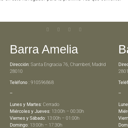
Barra Amelia
B
Dirección:
Santa Engracia 76, Chamberí, Madrid
Dire
28010
280
Teléfono :
910596868
Telé
–
–
Lunes y Martes:
Cerrado
Lune
Miércoles y Jueves:
13:00h – 00:30h
Miér
Viernes y Sábado:
13:00h – 01:00h
Vier
Domingo:
13:00h – 17:30h
Domi