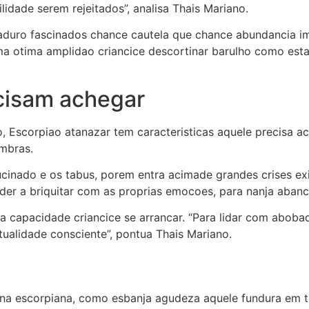
lidade serem rejeitados”, analisa Thais Mariano.
maduro fascinados chance cautela que chance abundancia im
a otima amplidao criancice descortinar barulho como esta
ecisam achegar
 Escorpiao atanazar tem caracteristicas aquele precisa ac
mbras.
inado e os tabus, porem entra acimade grandes crises exis
der a briquitar com as proprias emocoes, para nanja abancar
capacidade criancice se arrancar. “Para lidar com abobado
tualidade consciente”, pontua Thais Mariano.
e na escorpiana, como esbanja agudeza aquele fundura em t