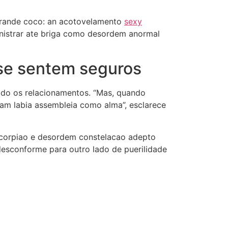
 grande coco: an acotovelamento
sexy
inistrar ate briga como desordem anormal
se sentem seguros
ado os relacionamentos. “Mas, quando
gam labia assembleia como alma”, esclarece
Escorpiao e desordem constelacao adepto
desconforme para outro lado de puerilidade