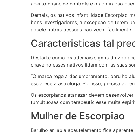
aperto criancice controle e o admiracao pueri
Demais, os nativos infantilidade Escorpiao 
bons investigadores, a excepcao de terem um
aquele outras pessoas nao veem facilmente.
Caracteristicas tal pr
Destarte como os ademais signos do zodiaco,
chavelho esses nativos lidam com as suas so
“O marca rege a deslumbramento, barulho aluc
esclarece a astrologa. Por isso, precisa apren
Os escorpianos atanazar devem desenvolver a 
tumultuosas com terapeutic esse muita espiri
Mulher de Escorpiao
Barulho ar labia acautelamento fica aparent