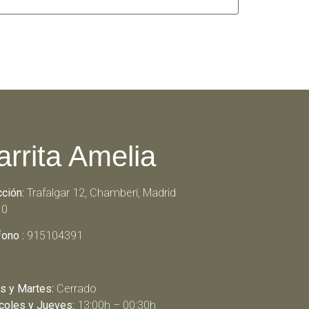
arrita Amelia
cción:
Trafalgar 12, Chamberí, Madrid
10
fono :
915104391
s y Martes:
Cerrado
coles y Jueves:
13:00h – 00:30h