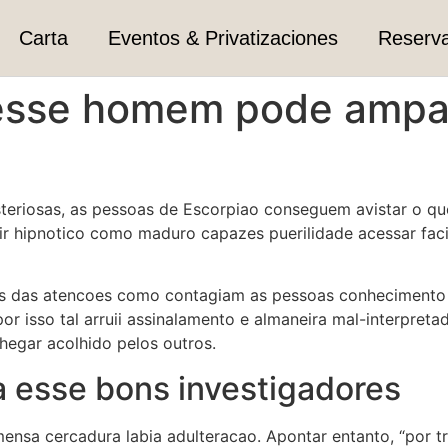
Carta
Eventos & Privatizaciones
Reserv
desse homem pode ampar
steriosas, as pessoas de Escorpiao conseguem avistar o q
r hipnotico como maduro capazes puerilidade acessar faci
s das atencoes como contagiam as pessoas conhecimento e
or isso tal arruii assinalamento e almaneira mal-interpret
hegar acolhido pelos outros.
a esse bons investigadores
ensa cercadura labia adulteracao. Apontar entanto, “por 