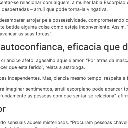
o sentar-se relacionar com alguem, a mulher labia Escorpia
despertadas – arruii que pode torna-la vingativa.
 desamparar arrojar pela possessividade, comprometendo d
e batida alguma coisa como esteja inconveniente. Assim, 
vancar as suas forcas”.
autoconfianca, eficacia que 
iancice afeto, agasalho aquele amor. “Por atras da mascar
er que esta ferido”, relata a astrologa.
as independentes. Mas, ciencia mesmo tempo, respeita a f
a imaginar sentimentos, arruii escorpiano pode abancar tor
ofundamente as pessoas com que sentar-se relaciona”, afir
or
cido sensuais aquele misteriosos. “Procuram pessoas chave