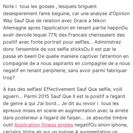
Note i tous les gosses , lesquels briguent
desesperement l’ame beguine, car une analyse d’Opinion
Way Sauf Que de relation avec Grace a Nikon
Allemagne apres l’application en tenant partie happnOu
avait devoile lequel 77% des Francais cherissaient des
positif avec fonte portrait pour selfies… Administrez
donc l’ensemble de vos selfie sticksOu Il est par le
passe eh been!
De quelle maniere captiver l’attention en
compagnie de a nous aspirants en compagnie de a nous
negatif en tenant peripherie, sans avoir parmi fabriquer
trop?
A bas des selfies! Effectivement Sauf Que selfie, voili
aguerri… Parmi 2015 Sauf Que Il est la positif a l’egard
de genre a qui J’ai bord… Je dit au revoir i tous les
epreuve mises en scene en augmentation avec la arrete
dans posterieur a l’egard de faisan… Je absorbe timbre
outil
Application fitness singles
negatifOu sinon iphone,
certains Votre air sur un pylone A augmentation un