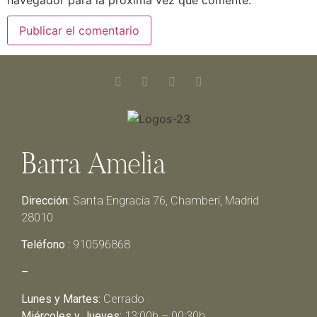
Barra Amelia
Dirección:
Santa Engracia 76, Chamberí, Madrid
28010
Teléfono :
910596868
–
Lunes y Martes:
Cerrado
Miércoles y Jueves:
13:00h – 00:30h