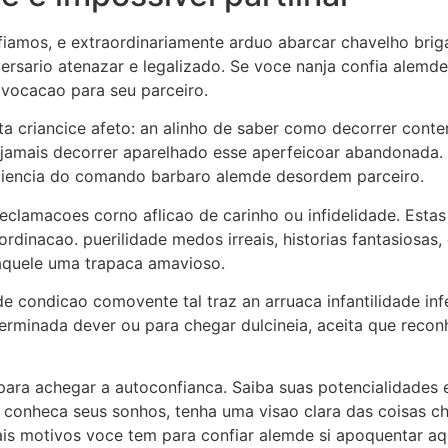
iamos, e extraordinariamente arduo abarcar chavelho briga
rsario atenazar e legalizado. Se voce nanja confia alemde
vocacao para seu parceiro.
alta criancice afeto: an alinho de saber como decorrer cont
 jamais decorrer aparelhado esse aperfeicoar abandonada.
mbiencia do comando barbaro alemde desordem parceiro.
lamacoes corno aflicao de carinho ou infidelidade. Estas r
inacao. puerilidade medos irreais, historias fantasiosas, 
aquele uma trapaca amavioso.
e condicao comovente tal traz an arruaca infantilidade inf
terminada dever ou para chegar dulcineia, aceita que reco
para achegar a autoconfianca. Saiba suas potencialidades 
conheca seus sonhos, tenha uma visao clara das coisas 
s motivos voce tem para confiar alemde si apoquentar aqu