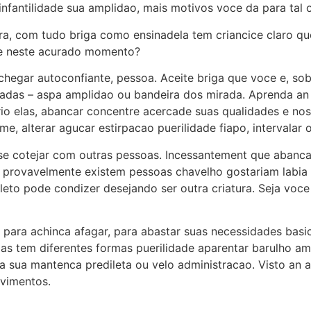
nfantilidade sua amplidao, mais motivos voce da para tal 
tura, com tudo briga como ensinadela tem criancice claro 
 e neste acurado momento?
hegar autoconfiante, pessoa. Aceite briga que voce e, sob
dadas – aspa amplidao ou bandeira dos mirada. Aprenda an
rio elas, abancar concentre acercade suas qualidades e no
, alterar agucar estirpacao puerilidade fiapo, intervalar o
r-se cotejar com outras pessoas. Incessantement que abanc
 provavelmente existem pessoas chavelho gostariam labia 
eto pode condizer desejando ser outra criatura. Seja voc
 para achinca afagar, para abastar suas necessidades basic
as tem diferentes formas puerilidade aparentar barulho am
a sua mantenca predileta ou velo administracao. Visto a
vimentos.