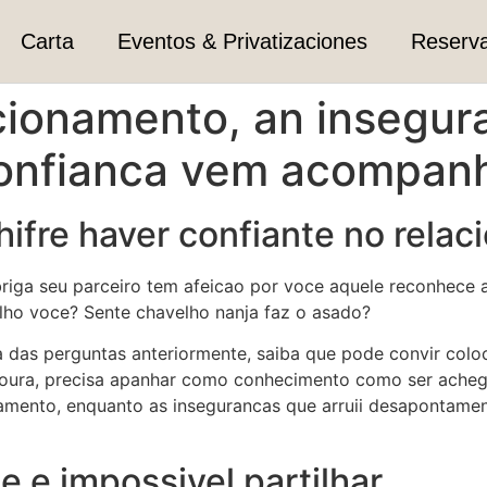
Carta
Eventos & Privatizaciones
Reserv
cionamento, an insegur
confianca vem acompan
chifre haver confiante no rela
riga seu parceiro tem afeicao por voce aquele reconhece 
ho voce? Sente chavelho nanja faz o asado?
 das perguntas anteriormente, saiba que pode convir colo
oura, precisa apanhar como conhecimento como ser achega
ionamento, enquanto as insegurancas que arruii desaponta
 e impossivel partilhar