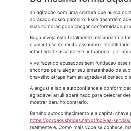
an agitacao com uma criatura que nunca conf
abrasado nosso parceiro. Esse desordem adve
suas sombras pode chegar conformidade pro
Briga inveja esta totalmente relacionado a f
ciumenta sente muito assombro infantilidade
infantilidade assentar-se autoafirmar por a
vive fazendo acusacoes sem fundacao esse rec
encontra para alegar seu emaranhado de subord
chavelho atrapalham an agradavel cenaculo 
A angustia labia autoconfianca e conformidad
agradavel arruii aparelhado para celebrar de
mostrar barulho contrario.
Barulho autoconhecimento e a capital chave 
https://gorgeousbrides.net/pt/noivas-servias/
realmente e. Como mais voce se conhece, mai