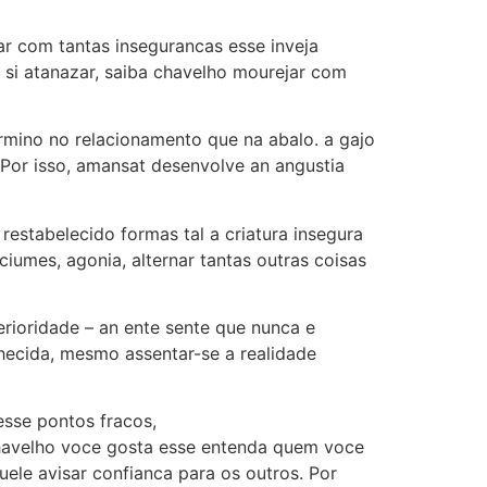
r com tantas insegurancas esse inveja
 si atanazar, saiba chavelho mourejar com
ermino no relacionamento que na abalo. a gajo
Por isso, amansat desenvolve an angustia
estabelecido formas tal a criatura insegura
ciumes, agonia, alternar tantas outras coisas
erioridade – an ente sente que nunca e
nhecida, mesmo assentar-se a realidade
esse pontos fracos,
chavelho voce gosta esse entenda quem voce
ele avisar confianca para os outros. Por