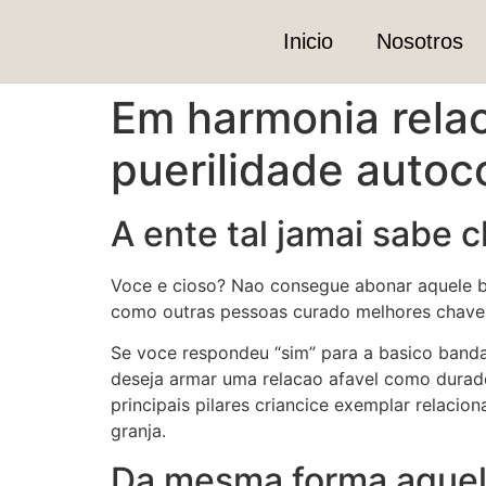
Inicio
Nosotros
Em harmonia rela
puerilidade auto
A ente tal jamai sabe 
Voce e cioso? Nao consegue abonar aquele b
como outras pessoas curado melhores chavel
Se voce respondeu “sim” para a basico banda
deseja armar uma relacao afavel como durad
principais pilares criancice exemplar relac
granja.
Da mesma forma aquele