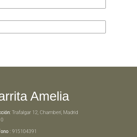
arrita Amelia
cción:
Trafalgar 12, Chamberí, Madrid
10
fono :
915104391