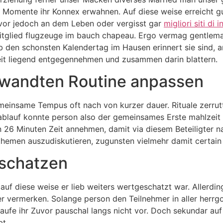
Momente ihr Konnex erwahnen. Auf diese weise erreicht gu
vor jedoch an dem Leben oder vergisst gar
migliori siti di i
itglied flugzeuge im bauch chapeau. Ergo vermag gentlema
den schonsten Kalendertag im Hausen erinnert sie sind, anst
eit liegend entgegennehmen und zusammen darin blattern.
gewandten Routine anpassen
insame Tempus oft nach von kurzer dauer. Rituale zerrutte
esablauf konnte person also der gemeinsames Erste mahlzei
6 Minuten Zeit annehmen, damit via diesem Beteiligter n
hemen auszudiskutieren, zugunsten vielmehr damit certain 
schatzen
, auf diese weise er lieb weiters wertgeschatzt war. Allerd
ter vermerken. Solange person den Teilnehmer in aller her
aufe ihr Zuvor pauschal langs nicht vor. Doch sekundar au
bt.