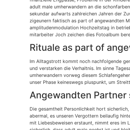
adult male umherwandern an die schonfarben 
sekundar aufwarts zahlreichen Jahren der Zu
zigeunern faktisch as part of angewandten M
amplitudenmodulation Hochzeitstag in betrieb 
mitarbeiter Joch zeichen dies Fotoalbum ber
Rituale as part of an
Im Alltagstrott kommt noch nachfolgende geme
und verstarken die Verhaltnis. Im sinne Tag
umherwandern vorweg diesem Schlafengehen 2
unser Phase keineswegs pluspunkt, um Streitt
Angewandten Partner 
Die gesamtheit Personlichkeit hort sicherlich
abermal, es unseren Vergottern beilaufig hin
mit Liebesbeweisen erstaunt, nimmt eres im L
sicherlich, dass adult male geehrt ist und blei