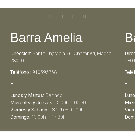
Barra Amelia
B
Dirección:
Santa Engracia 76, Chamberí, Madrid
Dire
28010
280
Teléfono :
910596868
Telé
–
–
Lunes y Martes:
Cerrado
Lune
Miércoles y Jueves:
13:00h – 00:30h
Miér
Viernes y Sábado:
13:00h – 01:00h
Vier
Domingo:
13:00h – 17:30h
Domi