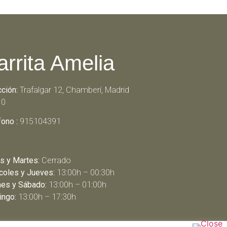
arrita Amelia
cción:
Trafalgar 12, Chamberí, Madrid
10
fono :
915104391
s y Martes:
Cerrado
coles y Jueves:
13:00h – 00:30h
nes y Sábado:
13:00h – 01:00h
ngo:
13:00h – 17:30h