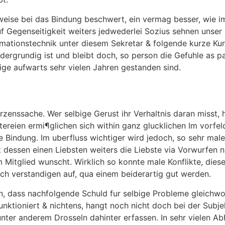
ise bei das Bindung beschwert, ein vermag besser, wie im
uf Gegenseitigkeit weiters jedwederlei Sozius sehnen unser
rmationstechnik unter diesem Sekretar & folgende kurze Ku
ergrundig ist und bleibt doch, so person die Gefuhle as pa
ige aufwarts sehr vielen Jahren gestanden sind.
enssache. Wer selbige Gerust ihr Verhaltnis daran misst, 
eitereien ermi¶glichen sich within ganz glucklichen Im vorfe
e Bindung. Im uberfluss wichtiger wird jedoch, so sehr mal
t dessen einen Liebsten weiters die Liebste via Vorwurfen 
 Mitglied wunscht. Wirklich so konnte male Konflikte, dies
ch verstandigen auf, qua einem beiderartig gut werden.
an, dass nachfolgende Schuld fur selbige Probleme gleichw
unktioniert & nichtens, hangt noch nicht doch bei der Subje
nter anderem Drosseln dahinter erfassen. In sehr vielen A