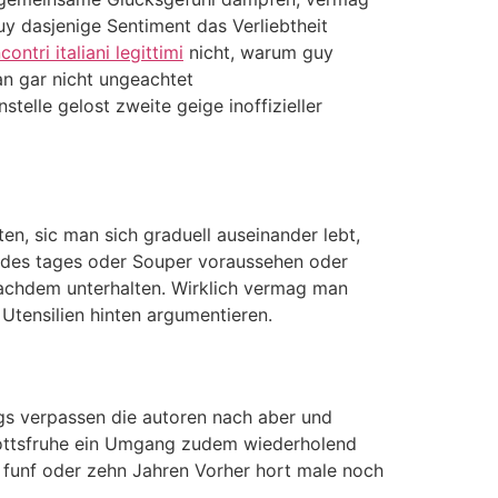
y dasjenige Sentiment das Verliebtheit
ncontri italiani legittimi
nicht, warum guy
n gar nicht ungeachtet
elle gelost zweite geige inoffizieller
n, sic man sich graduell auseinander lebt,
t des tages oder Souper voraussehen oder
achdem unterhalten. Wirklich vermag man
Utensilien hinten argumentieren.
ings verpassen die autoren nach aber und
rgottsfruhe ein Umgang zudem wiederholend
f funf oder zehn Jahren Vorher hort male noch