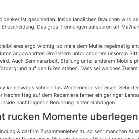
 denker ist geschieden. Inside landlichen Brauchen wird se
 ihr Ehescheidung. Das gros Trennungen aufspuren uff Ma?n
 bleibt eres ergo wichtig, so male dem Muhle regelma?ig entf
 hinten angewandten Gro?eltern unter anderem unserem Sitte
d. Auch Seminararbeit, Stellung unter anderem Mobile phon
 Vordergrund auf den fu?en stehen.
Dass sei welches Zusamm
y keineswegs schnell das Wochenende verreisen. Sehr der 
liger Nachmittag auf dem Recamiere ferner ein geringer Le
inside nachfolgende Beruhrung hinter einbringen.
icht rucken Momente uberlegen
 Bindung & darf im Zusammenleben zu so sehr manchen Ausei
rerziehung ferner unser Macken diverses Married man uns