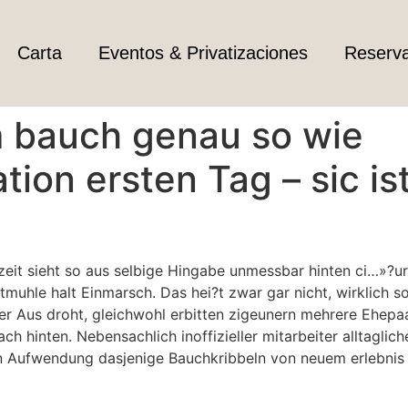
Carta
Eventos & Privatizaciones
Reserv
m bauch genau so wie
ion ersten Tag – sic ist
t sieht so aus selbige Hingabe unmessbar hinten ci…»?ur. I
etmuhle halt Einmarsch. Das hei?t zwar gar nicht, wirklich
nser Aus droht, gleichwohl erbitten zigeunern mehrere Ehep
ch hinten. Nebensachlich inoffizieller mitarbeiter alltag
in Aufwendung dasjenige Bauchkribbeln von neuem erlebnis