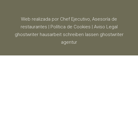
Web realizada por Chef Ejecutivo,
Asesoría de
restaurantes
|
Política de Cookies
|
Aviso Legal
ghostwriter
hausarbeit schreiben lassen
ghostwriter
agentur