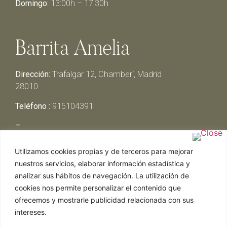
Domingo:
13:00h – 17:30h
Barrita Amelia
Dirección:
Trafalgar 12, Chamberí, Madrid
28010
Teléfono :
915104391
–
Lunes y Martes:
Cerrado
Utilizamos cookies propias y de terceros para mejorar
Miércoles y Jueves:
13:00h – 00:30h
nuestros servicios, elaborar información estadística y
Viernes y Sábado:
13:00h – 01:00h
analizar sus hábitos de navegación. La utilización de
Domingo:
13:00h – 17:30h
cookies nos permite personalizar el contenido que
ofrecemos y mostrarle publicidad relacionada con sus
intereses.