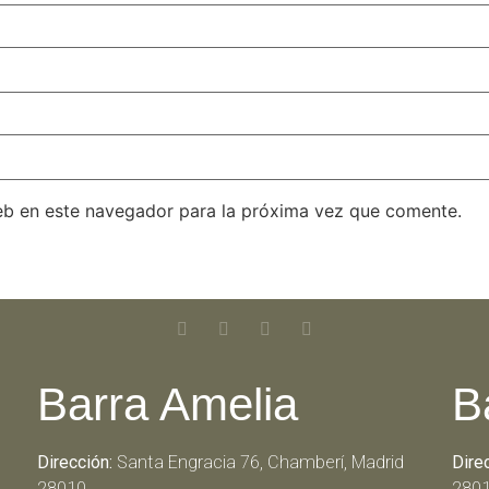
eb en este navegador para la próxima vez que comente.
Barra Amelia
B
Dirección:
Santa Engracia 76, Chamberí, Madrid
Dire
28010
280