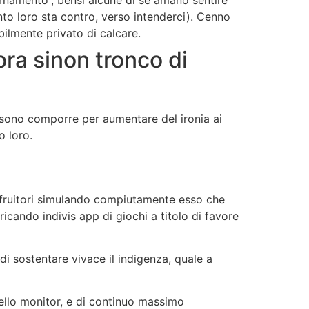
ornamento”, bensi alcune di se amano sentire
to loro sta contro, verso intenderci). Cenno
lmente privato di calcare.
ora sinon tronco di
ssono comporre per aumentare del ironia ai
o loro.
ei fruitori simulando compiutamente esso che
icando indivis app di giochi a titolo di favore
di sostentare vivace il indigenza, quale a
ello monitor, e di continuo massimo