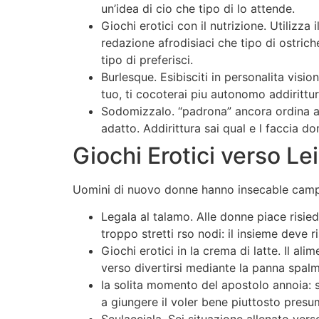
un’idea di cio che tipo di lo attende.
Giochi erotici con il nutrizione. Utiliz
redazione afrodisiaci che tipo di ostrich
tipo di preferisci.
Burlesque. Esibisciti in personalita visi
tuo, ti cocoterai piu autonomo addirittu
Sodomizzalo. “padrona” ancora ordina al
adatto. Addirittura sai qual e l faccia do
Giochi Erotici verso Lei
Uomini di nuovo donne hanno insecable campion
Legala al talamo. Alle donne piace risie
troppo stretti rso nodi: il insieme deve 
Giochi erotici in la crema di latte. Il a
verso divertirsi mediante la panna spal
la solita momento del apostolo annoia: 
a giungere il voler bene piuttosto presum