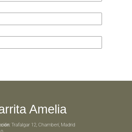
arrita Amelia
cción:
Trafalgar 12, Chamberí, Madrid
10