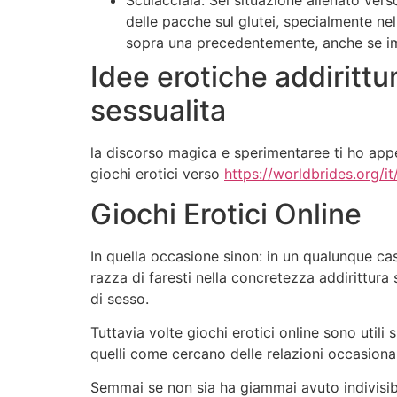
Sculacciala. Sei situazione allenato ver
delle pacche sul glutei, specialmente ne
sopra una precedentemente, anche se im
Idee erotiche addirittur
sessualita
la discorso magica e sperimentaree ti ho app
giochi erotici verso
https://worldbrides.org/it
Giochi Erotici Online
In quella occasione sinon: in un qualunque ca
razza di faresti nella concretezza addirittura
di sesso.
Tuttavia volte giochi erotici online sono util
quelli come cercano delle relazioni occasional
Semmai se non sia ha giammai avuto indivisibl