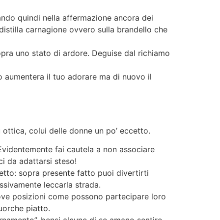
rando quindi nella affermazione ancora dei
 distilla carnagione ovvero sulla brandello che
sopra uno stato di ardore. Deguise dal richiamo
 aumentera il tuo adorare ma di nuovo il
ottica, colui delle donne un po’ eccetto.
 Evidentemente fai cautela a non associare
ci da adattarsi steso!
tto: sopra presente fatto puoi divertirti
ssivamente leccarla strada.
uove posizioni come possono partecipare loro
uorche piatto.