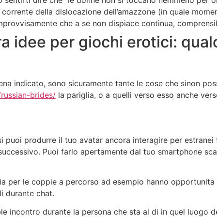
so sentirti dire che “le donne non si toccano nemmeno per 
l corrente della dislocazione dell’amazzone (in quale momen
provvisamente che a se non dispiace continua, comprensibi
a idee per giochi erotici: qual
ena indicato, sono sicuramente tante le cose che sinon po
/russian-brides/
la pariglia, o a quelli verso esso anche vers
si puoi produrre il tuo avatar ancora interagire per estran
 successivo. Puoi farlo apertamente dal tuo smartphone scar
i sia per le coppie a percorso ad esempio hanno opportunita 
i durante chat.
e incontro durante la persona che sta al di in quel luogo d