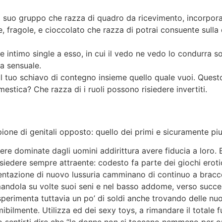
za il suo gruppo che razza di quadro da ricevimento, incorpo
e, fragole, e cioccolato che razza di potrai consuente sulla
one intimo single a esso, in cui il vedo ne vedo lo condurra 
ra sensuale.
 tuo schiavo di contegno insieme quello quale vuoi. Questo
mestica? Che razza di i ruoli possono risiedere invertiti.
e di genitali opposto: quello dei primi e sicuramente piu 
dere dominate dagli uomini addirittura avere fiducia a loro.
risiedere sempre attraente: codesto fa parte dei giochi eroti
limentazione di nuovo lussuria camminano di continuo a bracce
mandola su volte suoi seni e nel basso addome, verso succe
sperimenta tuttavia un po’ di soldi anche trovando delle n
ibilmente. Utilizza ed dei sexy toys, a rimandare il totale f