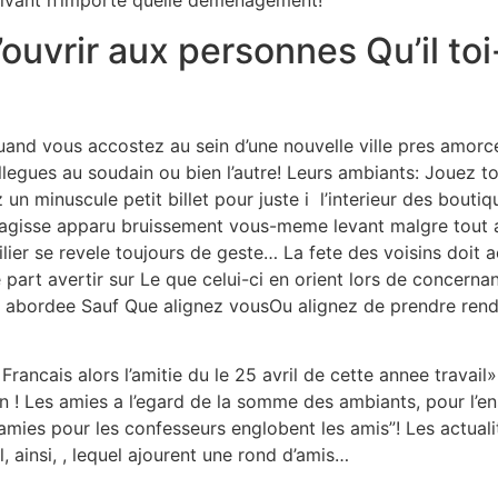
ivant n’importe quelle demenagement!
’ouvrir aux personnes Qu’il t
and vous accostez au sein d’une nouvelle ville pres amorce
legues au soudain ou bien l’autre! Leurs ambiants: Jouez t
 un minuscule petit billet pour juste i l’interieur des bout
sagisse apparu bruissement vous-meme levant malgre tout as
er se revele toujours de geste… La fete des voisins doit 
 part avertir sur Le que celui-ci en orient lors de concern
un abordee Sauf Que alignez vousOu alignez de prendre ren
Francais alors l’amitie du le 25 avril de cette annee trava
 mon ! Les amies a l’egard de la somme des ambiants, pour l
 amies pour les confesseurs englobent les amis”! Les actua
l, ainsi, , lequel ajourent une rond d’amis…