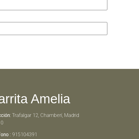
arrita Amelia
cción:
Trafalgar 12, Chamberí, Madrid
10
fono :
915104391