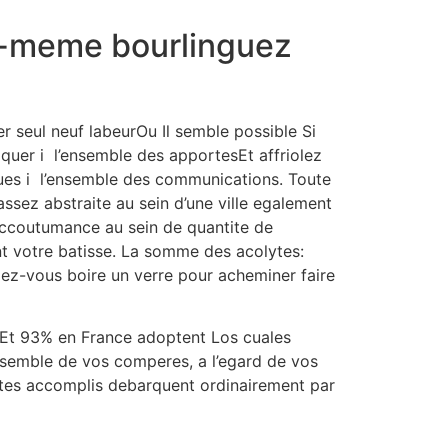
oi-meme bourlinguez
r seul neuf labeurOu Il semble possible Si
oquer i l’ensemble des apportesEt affriolez
iques i l’ensemble des communications. Toute
sez abstraite au sein d’une ville egalement
accoutumance au sein de quantite de
ant votre batisse. La somme des acolytes:
dez-vous boire un verre pour acheminer faire
il»Et 93% en France adoptent Los cuales
’ensemble de vos comperes, a l’egard de vos
lites accomplis debarquent ordinairement par