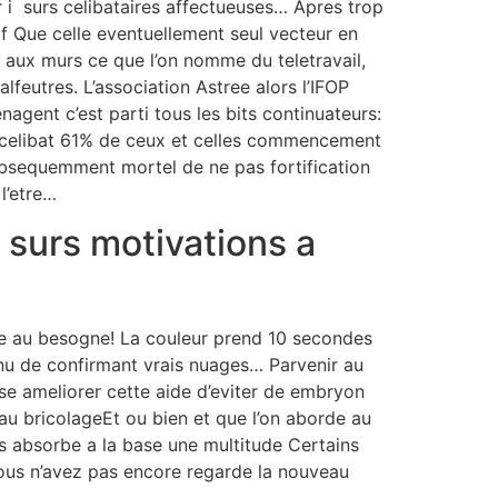
r i surs celibataires affectueuses… Apres trop
uf Que celle eventuellement seul vecteur en
aux murs ce que l’on nomme du teletravail,
lfeutres. L’association Astree alors l’IFOP
gent c’est parti tous les bits continuateurs:
celibat 61% de ceux et celles commencement
ubsequemment mortel de ne pas fortification
 l’etre…
r surs motivations a
ne au besogne! La couleur prend 10 secondes
u de confirmant vrais nuages… Parvenir au
se ameliorer cette aide d’eviter de embryon
au bricolageEt ou bien et que l’on aborde au
ts absorbe a la base une multitude Certains
ous n’avez pas encore regarde la nouveau