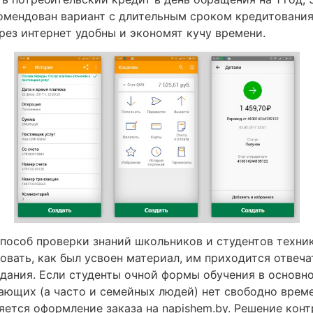
мендован вариант с длительным сроком кредитования,
рез интернет удобны и экономят кучу времени.
способ проверки знаний школьников и студентов техни
вать, как был усвоен материал, им приходится отвеча
адания. Если студенты очной формы обучения в основн
тающих (а часто и семейных людей) нет свободно време
ется оформление заказа на napishem.by. Решение контр