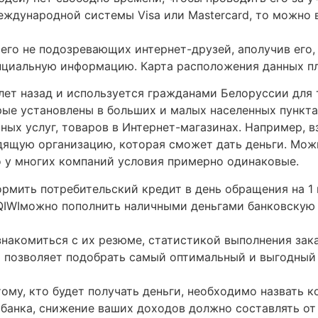
международной системы Visa или Mastercard, то можно
его не подозревающих интернет-друзей, аполучив его
циальную информацию. Карта расположения данных пл
лет назад и используется гражданами Белоруссии для т
ые установлены в больших и малых населенных пункта
ых услуг, товаров в Интернет-магазинах. Например, вз
одящую организацию, которая сможет дать деньги. Мож
то у многих компаний условия примерно одинаковые.
мить потребительский кредит в день обращения на 1 го
QIWIможно пополнить наличными деньгами банковскую
накомиться с их резюме, статистикой выполнения зака
 позволяет подобрать самый оптимальный и выгодный
тому, кто будет получать деньги, необходимо назвать 
 банка, снижение ваших доходов должно составлять от