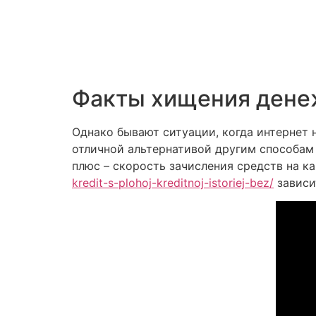
Факты хищения денеж
Однако бывают ситуации, когда интернет н
отличной альтернативой другим способам
плюс – скорость зачисления средств на к
kredit-s-plohoj-kreditnoj-istoriej-bez/
зависи