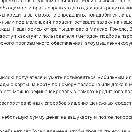
предложенных банком вариантов. Если вы являетесь з
обходимости брать справку о доходах для кредитовани
мы кредита вы сможете определить, понадобится ли в
чными под маленький процент, оставьте заявку на наш
жды. Наши офисы открыты для вас в Минске, Гомеле, В
доступ каккаунту пользователя (методом подбора паро
осного программного обеспечения), злоумышленникос
милию получателя и уметь пользоваться мобильным или
оды с карты на карту по номеру телефона или даже в 
то его можно рефинансировать в рамках кредитного пр
распространённых способов хищения денежных средств
 небольшую сумму денег на вашукарту и позже попроси
дей) нет свободно времени, чтобы проводить его за у