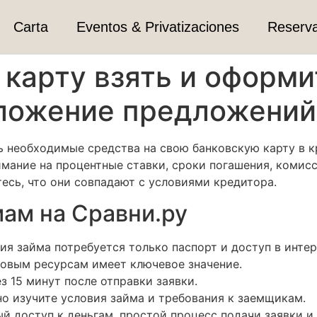
Carta
Eventos & Privatizaciones
Reserv
 карту взять и оформ
дложение предложени
 необходимые средства на свою банковскую карту в к
имание на процентные ставки, сроки погашения, комис
тесь, что они совпадают с условиями кредитора.
ам на Сравни.ру
я займа потребуется только паспорт и доступ в интер
овым ресурсам имеет ключевое значение.
з 15 минут после отправки заявки.
о изучите условия займа и требования к заемщикам.
й доступ к деньгам, простой процесс подачи заявки и