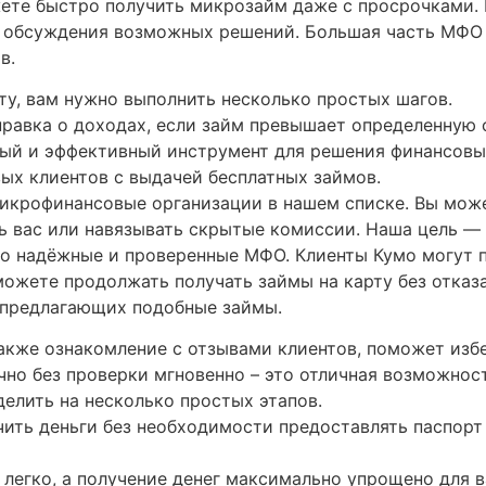
ете быстро получить микрозайм даже с просрочками. Е
я обсуждения возможных решений. Большая часть МФО
в.
ту, вам нужно выполнить несколько простых шагов.
равка о доходах, если займ превышает определенную 
ый и эффективный инструмент для решения финансовых
ых клиентов с выдачей бесплатных займов.
икрофинансовые организации в нашем списке. Вы може
ть вас или навязывать скрытые комиссии. Наша цель —
о надёжные и проверенные МФО. Клиенты Кумо могут п
можете продолжать получать займы на карту без отказа
 предлагающих подобные займы.
также ознакомление с отзывами клиентов, поможет изб
рочно без проверки мгновенно – это отличная возможн
елить на несколько простых этапов.
чить деньги без необходимости предоставлять паспор
 легко, а получение денег максимально упрощено для 