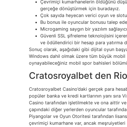
Çevrimiçi kumarhanelerin öldüğünü düşün
gerçeğe dönüştürmek için buradayız.
Çok sayıda heyecan verici oyun ve slotun 
Bu bonus ile oyuncular bonusu talep ede
Microgaming saygın bir yazılım sağlayıcıs
Güvenli SSL şifreleme teknolojisini içer
ve ödüllendirici bir hesap para yatırma 
Sonuç olarak, aşağıdaki gibi dijital oyun başy
Windows dahil olmak üzere tüm büyük mobil işl
oynayabileceğiniz mobil spor bahisleri bölüm
Cratosroyalbet den Rio
Cratosroyalbet Casino’daki gerçek para hesabı
popüler banka ve kredi kartlarının yanı sıra V
Casino tarafından işletilmekte ve ona aittir 
çapındaki diğer yerlerden oyuncular tarafından
Piyangolar ve Oyun Otoritesi tarafından lisan
çevrimiçi kumarhane var, ancak meşruiyetleri