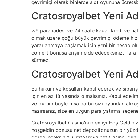
çevrimiçi olarak binlerce slot oyununa ücretsiz
Cratosroyalbet Yeni Ad
%6 para iadesi ve 24 saate kadar kredi ve nak
olmak üzere çoğu büyük çevrimiçi ödeme hizmet
yararlanmaya başlamak için yeni bir hesap ol
cömert bonusa erişim elde edeceksiniz. Para y
sürmez.
Cratosroyalbet Yeni Ad
Bu hüküm ve koşulları kabul ederek ve sipari
için en az 18 yaşında olmalısınız. Kabul ede
ve durum böyle olsa da bu sizi oyundan alıko
hazırsanız, size en uygun para yatırma seçeneğ
Cratosroyalbet Casino’nun en iyi Hoş Geldiniz
hoşgeldin bonusu net depozitonuzun bir yüzde
görebileceksiniz. Cratosroyalbet Casino, gün 