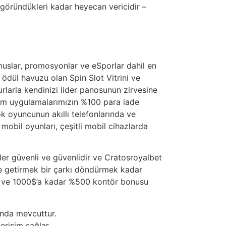
 göründükleri kadar heyecan vericidir –
bonuslar, promosyonlar ve eSporlar dahil en
ödül havuzu olan Spin Slot Vitrini ve
urlarla kendinizi lider panosunun zirvesine
 tüm uygulamalarımızın %100 para iade
ok oyuncunun akıllı telefonlarında ve
obil oyunları, çeşitli mobil cihazlarda
ler güvenli ve güvenlidir ve Cratosroyalbet
hale getirmek bir çarkı döndürmek kadar
pın ve 1000$’a kadar %500 kontör bonusu
ğında mevcuttur.
erişim sağlar.