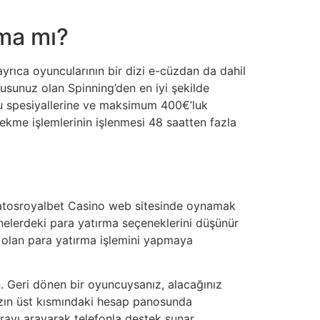
rma mı?
yrıca oyuncularının bir dizi e-cüzdan da dahil
usunuz olan Spinning’den en iyi şekilde
cu spesiyallerine ve maksimum 400€’luk
ekme işlemlerinin işlenmesi 48 saatten fazla
Cratosroyalbet Casino web sitesinde oynamak
nelerdeki para yatırma seçeneklerini düşünür
 olan para yatırma işlemini yapmaya
. Geri dönen bir oyuncuysanız, alacağınız
ızın üst kısmındaki hesap panosunda
rayı arayarak telefonla destek sunar.