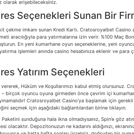
 olarak erişebileceksiniz.
res Seçenekleri Sunan Bir Fi
it çekme imkanı sunan Kredi Kartı. Cratosroyalbet Casino a
i aracılığıyla para yatırmalarına izin verir. %100 Maç Bon
uşturun. En yeni kumarhane oyun seçeneklerine, yeni oyun
atırma işlemleri anında casino hesabınıza eklenir ve para ç
res Yatırım Seçenekleri
ş vererek, Hüküm ve Koşullarımızı kabul etmiş olursunuz. 
lim – birçok oyuncu oyuna girmeden önce çevrim içi kumarha
ymamalıdır! Cratosroyalbet Casino’ya başlamak için gerekli
ini seçmek için aşağıdaki bağlantılardan birine tıklayın.
 Paketini sunduğuna hala ikna olmadıysanız, Spin’e göz atın
si olacaktır. Depozitonuzun ne kadarını aldığınızı, ekranın
boyunca ve hatta hafta sonları ücretsiz, doğrudan bir numa