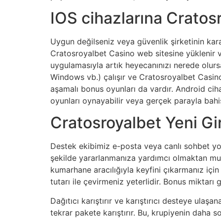
IOS cihazlarına Cratosr
Uygun değilseniz veya güvenlik şirketinin karar
Cratosroyalbet Casino web sitesine yüklenir ve 
uygulamasıyla artık heyecanınızı nerede olurs
Windows vb.) çalışır ve Cratosroyalbet Casino’n
aşamalı bonus oyunları da vardır. Android ciha
oyunları oynayabilir veya gerçek parayla bahis
Cratosroyalbet Yeni Gir
Destek ekibimiz e-posta veya canlı sohbet yo
şekilde yararlanmanıza yardımcı olmaktan mut
kumarhane aracılığıyla keyfini çıkarmanız içi
tutarı ile çevirmeniz yeterlidir. Bonus miktarı 
Dağıtıcı karıştırır ve karıştırıcı desteye ulaş
tekrar pakete karıştırır. Bu, krupiyenin daha 