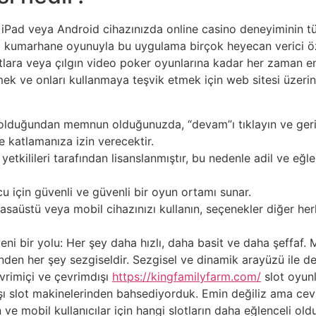
iPad veya Android cihazınızda online casino deneyiminin tü
i kumarhane oyunuyla bu uygulama birçok heyecan verici öz
otlara veya çılgın video poker oyunlarına kadar her zaman en
mek ve onları kullanmaya teşvik etmek için web sitesi üzerin
u olduğundan memnun olduğunuzda, “devam”ı tıklayın ve ger
e katlamanıza izin verecektir.
ns yetkilileri tarafından lisanslanmıştır, bu nedenle adil ve e
 için güvenli ve güvenli bir oyun ortamı sunar.
saüstü veya mobil cihazınızı kullanın, seçenekler diğer herh
bir yolu: Her şey daha hızlı, daha basit ve daha şeffaf. M
ğinden her şey sezgiseldir. Sezgisel ve dinamik arayüzü ile 
vrimiçi ve çevrimdışı
https://kingfamilyfarm.com/
slot oyunl
ı slot makinelerinden bahsediyorduk. Emin değiliz ama cevap
n ve mobil kullanıcılar için hangi slotların daha eğlenceli o