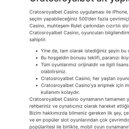
Cratosroyalbet Casino uygulaması ile iPhone, 
seçim yapabileceğiniz 500’den fazla çevrimiç
Casino, muhteşem Rulet çarkından cızırtılı sl
Cratosroyalbet Casino, oyuncuları bilgilendir
sahiptir.
Yine de, tam olarak istediğiniz şeyin b
Bu hoşgeldin bonusu teklifi, paranızı ikiy
Tüm oyunlarımız orijinaldir ve ilgili lisa
olabilirsiniz.
Cratosroyalbet Casino, her yaştan oyuncu
Cratosroyalbet Casino’ya erişmek için ma
kullanımı kolaydır.
Cratosroyalbet Casino oynamanın tamamen yeni 
rehberiniz ve oynatıcınız olarak hareket etti
Bizim hakkımızda bilmeniz gereken ilk şey, çe
ve en popüler slot oyunlarından çok çevrimdış
popülaritesi ile birlikte, mobil oyun oynamanı