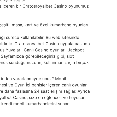
ence içeren bir Cratosroyalbet Casino oyunumuz
çeşitli masa, kart ve özel kumarhane oyunları
ğı sürece kullanılabilir. Bu web sitesinde
aldırılır. Cratosroyalbet Casino uygulamasında
nus Yuvaları, Canlı Casino oyunları, Jackpot
. Sayfamızda görebileceğiniz gibi, slot
 bonus sunduğumuzdan, kullanmanız için birçok
erinden yararlanmıyorsunuz? Mobil
si ve Oyun İçi bahisler içeren canlı oyunlar
e daha fazlasına 24 saat erişim sağlar. Ayrıca
yalbet Casino, size en eğlenceli ve heyecan
 kendi mobil kumarhanelerini sunar.