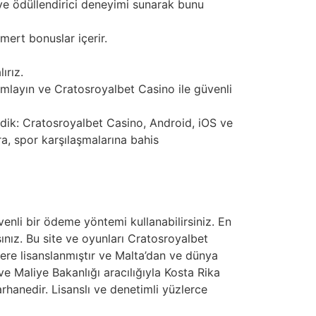
ve ödüllendirici deneyimi sunarak bunu
mert bonuslar içerir.
ırız.
mamlayın ve Cratosroyalbet Casino ile güvenli
irdik: Cratosroyalbet Casino, Android, iOS ve
a, spor karşılaşmalarına bahis
nli bir ödeme yöntemi kullanabilirsiniz. En
ınız. Bu site ve oyunları Cratosroyalbet
ere lisanslanmıştır ve Malta’dan ve dünya
e Maliye Bakanlığı aracılığıyla Kosta Rika
hanedir. Lisanslı ve denetimli yüzlerce