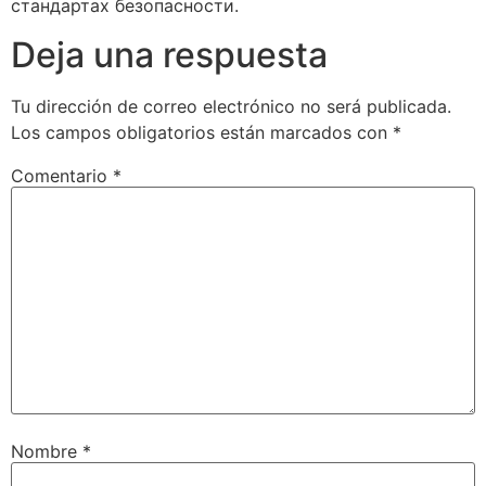
стандартах безопасности.
Deja una respuesta
Tu dirección de correo electrónico no será publicada.
Los campos obligatorios están marcados con
*
Comentario
*
Nombre
*