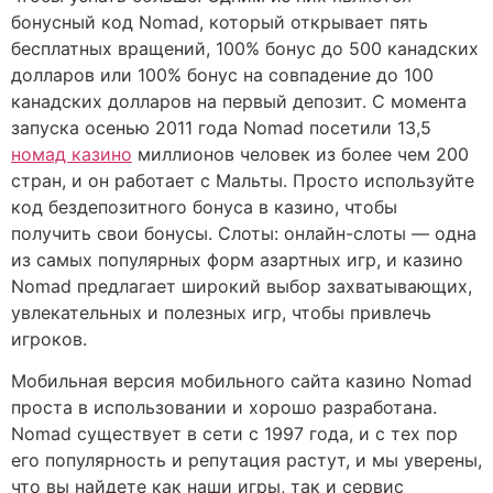
бонусный код Nomad, который открывает пять
бесплатных вращений, 100% бонус до 500 канадских
долларов или 100% бонус на совпадение до 100
канадских долларов на первый депозит. С момента
запуска осенью 2011 года Nomad посетили 13,5
номад казино
миллионов человек из более чем 200
стран, и он работает с Мальты. Просто используйте
код бездепозитного бонуса в казино, чтобы
получить свои бонусы. Слоты: онлайн-слоты — одна
из самых популярных форм азартных игр, и казино
Nomad предлагает широкий выбор захватывающих,
увлекательных и полезных игр, чтобы привлечь
игроков.
Мобильная версия мобильного сайта казино Nomad
проста в использовании и хорошо разработана.
Nomad существует в сети с 1997 года, и с тех пор
его популярность и репутация растут, и мы уверены,
что вы найдете как наши игры, так и сервис