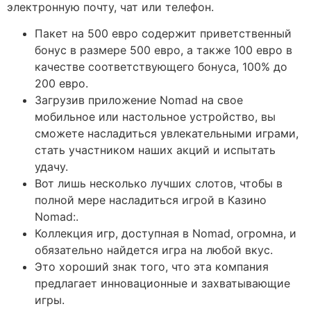
электронную почту, чат или телефон.
Пакет на 500 евро содержит приветственный
бонус в размере 500 евро, а также 100 евро в
качестве соответствующего бонуса, 100% до
200 евро.
Загрузив приложение Nomad на свое
мобильное или настольное устройство, вы
сможете насладиться увлекательными играми,
стать участником наших акций и испытать
удачу.
Вот лишь несколько лучших слотов, чтобы в
полной мере насладиться игрой в Казино
Nomad:.
Коллекция игр, доступная в Nomad, огромна, и
обязательно найдется игра на любой вкус.
Это хороший знак того, что эта компания
предлагает инновационные и захватывающие
игры.