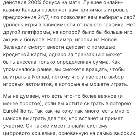
действия 200% бонуса на матч. Лучшее онлайн-
казино Канады позволяет вам принимать игровые
предложения 24/7, что позволяет вам выбирать свой
уровень игры в зависимости от вашего графика. Нет
другой платформы, на которой было бы больше игр,
акций и бонусов. Например, игроки из Новой
Зеландии смогут внести депозит с помощью
кредитной карты; однако за транзакцию может
быть внесена только определенная сумма. Как
упоминалось ранее, вы сможете вращать, чтобы
выиграть в Nomad, потому что у нас есть выбор
игровых автоматов, в которые вы можете играть.
Мы не думаем, что есть что-то более важное (и
менее простое), если вы хотите сыграть в лотерею
EuroMillions. Так как на кону так много, есть много
шансов выиграть для тех, кто встанет и примет
участие. Он также имеет онлайн-систему
цифрового кошелька, основанную на самых высоких