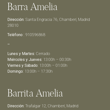
Barra Amelia
Dirección:
Santa Engracia 76, Chamberí, Madrid
28010
Teléfono :
910596868
–
Lunes y Martes:
Cerrado
Miércoles y Jueves:
13:00h – 00:30h
Viernes y Sábado:
13:00h – 01:00h
Domingo:
13:00h – 17:30h
Barrita Amelia
Dirección:
Trafalgar 12, Chamberí, Madrid