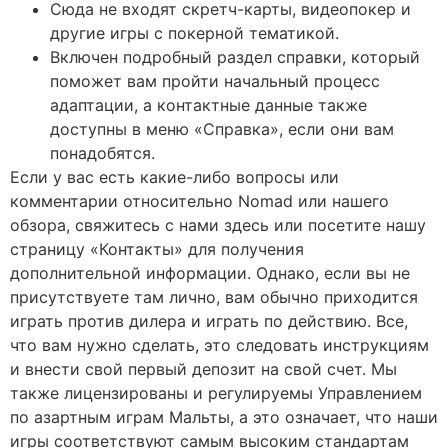
Сюда не входят скретч-карты, видеопокер и
другие игры с покерной тематикой.
Включен подробный раздел справки, который
поможет вам пройти начальный процесс
адаптации, а контактные данные также
доступны в меню «Справка», если они вам
понадобятся.
Если у вас есть какие-либо вопросы или
комментарии относительно Nomad или нашего
обзора, свяжитесь с нами здесь или посетите нашу
страницу «Контакты» для получения
дополнительной информации. Однако, если вы не
присутствуете там лично, вам обычно приходится
играть против дилера и играть по действию. Все,
что вам нужно сделать, это следовать инструкциям
и внести свой первый депозит на свой счет. Мы
также лицензированы и регулируемы Управлением
по азартным играм Мальты, а это означает, что наши
игры соответствуют самым высоким стандартам