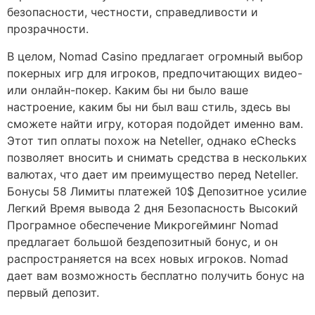
безопасности, честности, справедливости и
прозрачности.
В целом, Nomad Casino предлагает огромный выбор
покерных игр для игроков, предпочитающих видео-
или онлайн-покер. Каким бы ни было ваше
настроение, каким бы ни был ваш стиль, здесь вы
сможете найти игру, которая подойдет именно вам.
Этот тип оплаты похож на Neteller, однако eChecks
позволяет вносить и снимать средства в нескольких
валютах, что дает им преимущество перед Neteller.
Бонусы 58 Лимиты платежей 10$ Депозитное усилие
Легкий Время вывода 2 дня Безопасность Высокий
Програмное обеспечение Микрогейминг Nomad
предлагает большой бездепозитный бонус, и он
распространяется на всех новых игроков. Nomad
дает вам возможность бесплатно получить бонус на
первый депозит.