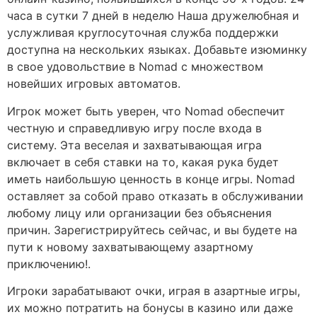
часа в сутки 7 дней в неделю Наша дружелюбная и
услужливая круглосуточная служба поддержки
доступна на нескольких языках. Добавьте изюминку
в свое удовольствие в Nomad с множеством
новейших игровых автоматов.
Игрок может быть уверен, что Nomad обеспечит
честную и справедливую игру после входа в
систему. Эта веселая и захватывающая игра
включает в себя ставки на то, какая рука будет
иметь наибольшую ценность в конце игры. Nomad
оставляет за собой право отказать в обслуживании
любому лицу или организации без объяснения
причин. Зарегистрируйтесь сейчас, и вы будете на
пути к новому захватывающему азартному
приключению!.
Игроки зарабатывают очки, играя в азартные игры,
их можно потратить на бонусы в казино или даже