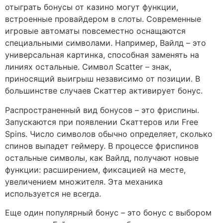
отыграть бонусы от казино могут функции,
встроенные провайдером в слоты. Современные
игровые автоматы повсеместно оснащаются
специальными символами. Например, Вайлд – это
универсальная картинка, способная заменять на
линиях остальные. Символ Scatter – знак,
приносящий выигрыш независимо от позиции. В
большинстве случаев Скаттер активирует бонус.
Распространенный вид бонусов – это фриспины.
Запускаются при появлении Скаттеров или Free
Spins. Число символов обычно определяет, сколько
спинов выпадет геймеру. В процессе фриспинов
остальные символы, как Вайлд, получают новые
функции: расширением, фиксацией на месте,
увеличением множителя. Эта механика
используется не всегда.
Еще один популярный бонус – это бонус с выбором