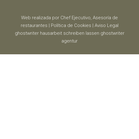
Web realizada por Chef Ejecutivo,
Asesoría de
restaurantes
|
Política de Cookies
|
Aviso Legal
ghostwriter
hausarbeit schreiben lassen
ghostwriter
agentur