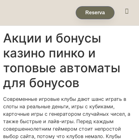
Eventos & 
Reservas de Grup
Reserva
Акции и бонусы
казино пинко и
топовые автоматы
для бонусов
Современные игровые клубы дают шанс играть в
слоты на реальные деньги, игры с кубиками,
карточные игры с генератором случайных чисел, а
также быстрые и лайв-игры. Перед каждым
совершеннолетним геймером стоит непростой
выбор сайта, потому что клубов немало. Клубы