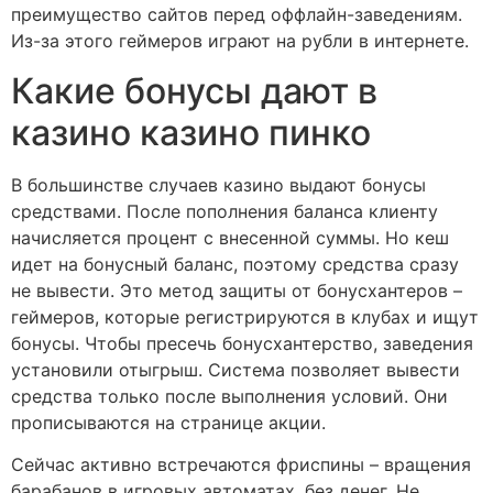
преимущество сайтов перед оффлайн-заведениям.
Из-за этого геймеров играют на рубли в интернете.
Какие бонусы дают в
казино казино пинко
В большинстве случаев казино выдают бонусы
средствами. После пополнения баланса клиенту
начисляется процент с внесенной суммы. Но кеш
идет на бонусный баланс, поэтому средства сразу
не вывести. Это метод защиты от бонусхантеров –
геймеров, которые регистрируются в клубах и ищут
бонусы. Чтобы пресечь бонусхантерство, заведения
установили отыгрыш. Система позволяет вывести
средства только после выполнения условий. Они
прописываются на странице акции.
Сейчас активно встречаются фриспины – вращения
барабанов в игровых автоматах, без денег. Не