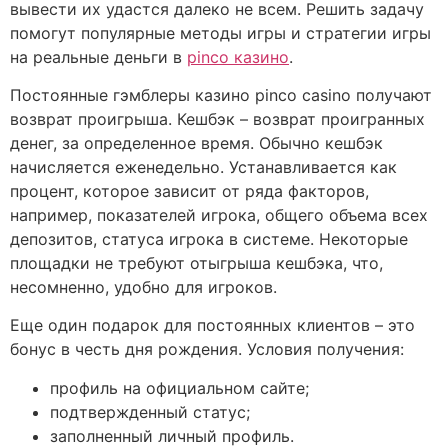
вывести их удастся далеко не всем. Решить задачу
помогут популярные методы игры и стратегии игры
на реальные деньги в
pinco казино
.
Постоянные гэмблеры казино pinco casino получают
возврат проигрыша. Кешбэк – возврат проигранных
денег, за определенное время. Обычно кешбэк
начисляется еженедельно. Устанавливается как
процент, которое зависит от ряда факторов,
например, показателей игрока, общего объема всех
депозитов, статуса игрока в системе. Некоторые
площадки не требуют отыгрыша кешбэка, что,
несомненно, удобно для игроков.
Еще один подарок для постоянных клиентов – это
бонус в честь дня рождения. Условия получения:
профиль на официальном сайте;
подтвержденный статус;
заполненный личный профиль.