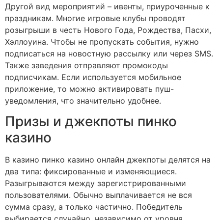
Другой вид мероприятий – ивенты, приуроченные к
праздникам. Многие игровые клубы проводят
розыгрыши в честь Нового Года, Рождества, Пасхи,
Хэллоуина. Чтобы не пропускать события, нужно
подписаться на новостную рассылку или через SMS.
Также заведения отправляют промокоды
подписчикам. Если используется мобильное
приложение, то можно активировать пуш-
уведомления, что значительно удобнее.
Призы и джекпоты пинко
казино
В казино пинко казино онлайн джекпоты делятся на
два типа: фиксированные и изменяющиеся.
Разыгрываются между зарегистрированными
пользователями. Обычно выплачивается не вся
сумма сразу, а только частично. Победитель
выбирается случайно, независимо от уровня