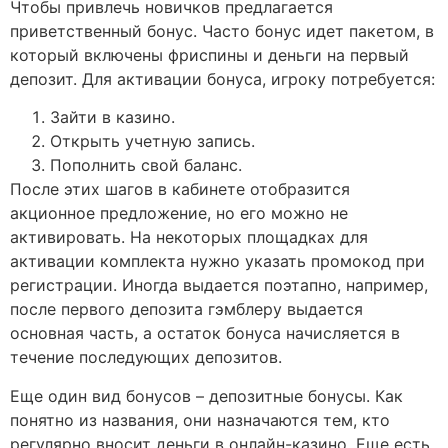
Чтобы привлечь новичков предлагается
приветственный бонус. Часто бонус идет пакетом, в
который включены фриспины и деньги на первый
депозит. Для активации бонуса, игроку потребуется:
Зайти в казино.
Открыть учетную запись.
Пополнить свой баланс.
После этих шагов в кабинете отобразится
акционное предложение, но его можно не
активировать. На некоторых площадках для
активации комплекта нужно указать промокод при
регистрации. Иногда выдается поэтапно, например,
после первого депозита гэмблеру выдается
основная часть, а остаток бонуса начисляется в
течение последующих депозитов.
Еще один вид бонусов – депозитные бонусы. Как
понятно из названия, они назначаются тем, кто
регулярно вносит деньги в онлайн-казино. Еще есть