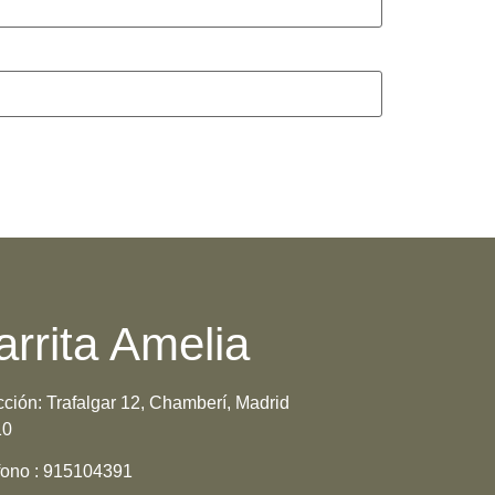
arrita Amelia
cción:
Trafalgar 12, Chamberí, Madrid
10
fono :
915104391