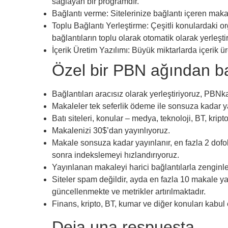
sağlayan bir programdır.
Bağlantı verme: Sitelerinize bağlantı içeren ma
Toplu Bağlantı Yerleştirme: Çeşitli konulardaki or
bağlantıların toplu olarak otomatik olarak yerleşti
İçerik Üretim Yazılımı: Büyük miktarlarda içerik ü
Özel bir PBN ağından bağl
Bağlantıları aracısız olarak yerleştiriyoruz, PBNka
Makaleler tek seferlik ödeme ile sonsuza kadar ya
Batı siteleri, konular – medya, teknoloji, BT, kri
Makalenizi 30$’dan yayınlıyoruz.
Makale sonsuza kadar yayınlanır, en fazla 2 dofol
sonra indekslemeyi hızlandırıyoruz.
Yayınlanan makaleyi harici bağlantılarla zenginle
Siteler spam değildir, ayda en fazla 10 makale yay
güncellenmekte ve metrikler artırılmaktadır.
Finans, kripto, BT, kumar ve diğer konuları kabul
Deja una respuesta