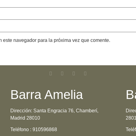
n este navegador para la próxima vez que comente.
Barra Amelia
B
Dirección:
Santa Engracia 76, Chamberí,
Dire
Madrid 28010
280
Teléfono :
910596868
Telé