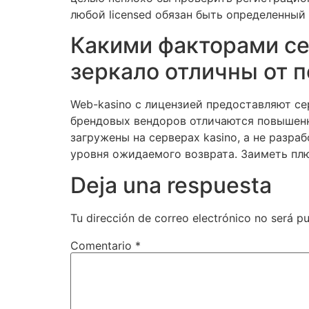
любой licensed обязан быть определенный
Какими факторами се
зеркало отличны от 
Web-kasino с лицензией предоставляют с
брендовых вендоров отличаются повышен
загружены на серверах kasino, а не разра
уровня ожидаемого возврата. Заиметь пл
Deja una respuesta
Tu dirección de correo electrónico no será pu
Comentario
*