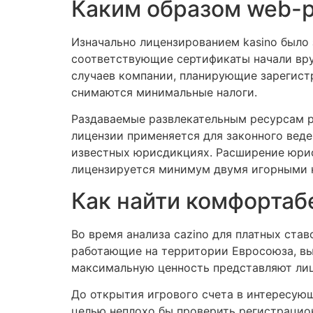
Каким образом web-p
Изначально лицензированием kasino было 
соответствующие сертификаты начали вруч
случаев компании, планирующие зарегист
снимаются минимальные налоги.
Раздаваемые развлекательным ресурсам 
лицензии применяется для законного веде
известных юрисдикциях. Расширение юрисд
лицензируется минимум двумя игорными 
Как найти комфортаб
Во время анализа cazino для платных став
работающие на территории Евросоюза, выд
максимальную ценность представляют лиц
До открытия игрового счета в интересующ
целью неплохо бы проверить регистрацио