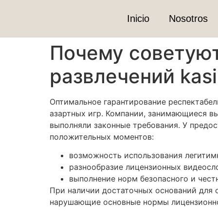
Inicio
Nosotros
Почему советуют
развлечений kasi
Оптимальное гарантирование респектабел
азартных игр. Компании, занимающиеся вы
выполняли законные требования. У предо
положительных моментов:
возможность использования легитим
разнообразие лицензионных видеосло
выполнение норм безопасного и чест
При наличии достаточных оснований для о
нарушающие основные нормы лицензионног