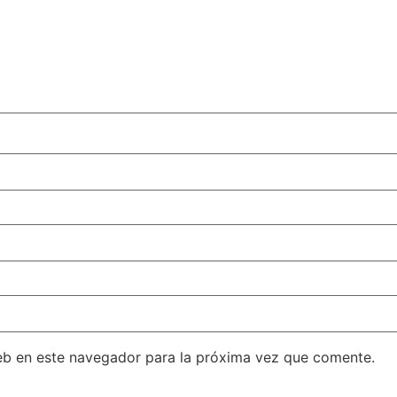
eb en este navegador para la próxima vez que comente.