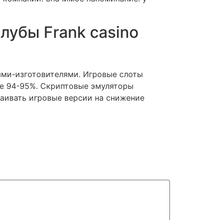
убы Frank casino
ями-изготовителями. Игровые слоты
е 94-95%. Скриптовые эмуляторы
траивать игровые версии на снижение