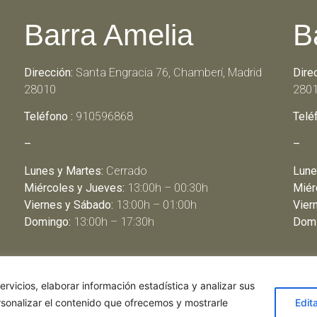
Barra Amelia
B
Dirección:
Santa Engracia 76, Chamberí, Madrid
Dire
28010
280
Teléfono :
910596868
Telé
–
–
Lunes y Martes:
Cerrado
Lune
Miércoles y Jueves:
13:00h – 00:30h
Miér
Viernes y Sábado:
13:00h – 01:00h
Vier
Domingo:
13:00h – 17:30h
Domi
rvicios, elaborar información estadística y analizar sus
rsonalizar el contenido que ofrecemos y mostrarle
Edit