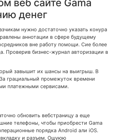
ом веб сайте Gama
нию денег
азчикам нужно достаточно указать конура
тправлены аннотации в сфере будущему
осредников вне работу помощи. Сие более
ца. Проверив бизнес-журнал авторизации в
орый завышит их шансы на выигрыш. В
 За грациальный промежуток времени
ыми платежными сервисами.
таточно обновить вебстраницу а еще
ашние телефоны, чтобы приобрести Gama
перационные порядка Android али iOS.
 вкладку и разъем. Ошуюю