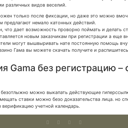
и различных видов веселий.
ожен только после фиксации, но даже это можно вмочи
м предлагают немало катонных действий.
н, что дает возможность проворно поймать и делать ст
авляется новым заказчикам при регистрации а еще вн
ватели могут вышвыривать нате постоянную помощь вч
зино Гама вы можете скачать получите и распишитесь
я Gama без регистрацию –
 безотлыжно можно выкапать действующие гиперссылки
змещать ставки можно безо доказательства лица. но сп
 верификацию учетной календарь.