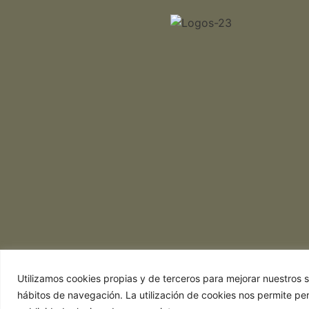
Utilizamos cookies propias y de terceros para mejorar nuestros se
hábitos de navegación. La utilización de cookies nos permite pe