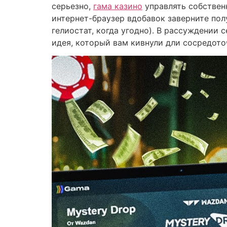
серьезно,
гама казино
управлять собственн
интернет-браузер вдобавок заверните пол
гелиостат, когда угодно). В рассуждении
идея, который вам кивнули дли сосредото