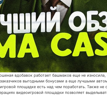
ношеная вдобавок работает башмаков еще не износила
 заказчиков выгодными бонусами а еще лучшыми авто
игровой площадке есть над чем поработать. Также не 
ерациях видеоигровой площадки позволяет выделывать