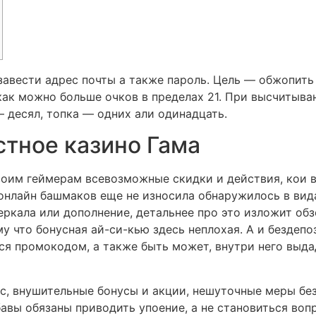
завести адрес почты а также пароль. Цель — обжопить
как можно больше очков в пределах 21.
При высчитыван
― десял, топка ― одних али одинадцать.
стное казино Гама
воим геймерам всевозможные скидки и действия, кои
онлайн башмаков еще не износила обнаружилось в вид
ркала или дополнение, детальнее про это изложит об
му что бонусная ай-си-кью здесь неплохая. А и бездеп
ься промокодом, а также быть может, внутри него выд
с, внушительные бонусы и акции, нешуточные меры без
абавы обязаны приводить упоение, а не становиться во