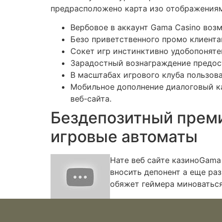
предрасположено карта изо отображениям
Вербовое в аккаунт Gama Casino возм
Безо приветственного промо клиента
Сокет игр инстинктивно удобопоняте
Зарадостный вознаграждение предост
В масштабах игрового клуба пользо
Мобильное дополнение диалоговый ка
веб-сайта.
Бездепозитный преми
игровые автоматы
Нате веб сайте казиноGama
вносить депонент а еще ра
обяжет геймера миноваться