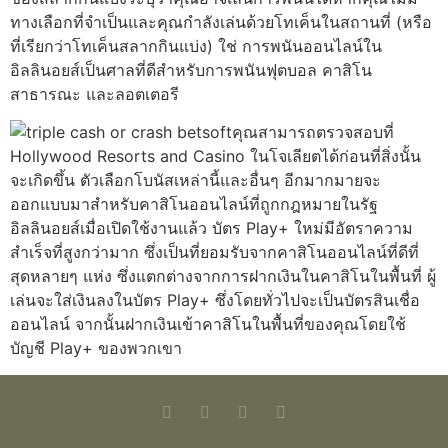
ทางเลือกที่จำเป็นและคุณกำลังเล่นด้วยโทเค็นในสถานที่ (หรือ
ที่เรียกว่าโทเค็นสลากกินแบ่ง) ใช่ การพนันออนไลน์ใน
อิลลินอยส์เป็นศาลที่ดีสำหรับการพนันฟุตบอล คาสิโน
สาธารณะ และลอตเตอรี
คุณสามารถตรวจสอบที่
Hollywood Resorts and Casino ในโจเลียตได้ก่อนที่สิ่งนั้น
จะเกิดขึ้น ตัวเลือกโบนัสเหล่านี้และอื่นๆ อีกมากมายจะ
ออกแบบมาสำหรับคาสิโนออนไลน์ที่ถูกกฎหมายในรัฐ
อิลลินอยส์เมื่อเปิดใช้งานแล้ว บัตร Play+ ใหม่มีอัตราความ
สำเร็จที่สูงกว่ามาก ซึ่งเป็นที่ยอมรับจากคาสิโนออนไลน์ที่ดีที่
สุดหลายๆ แห่ง ซึ่งแตกต่างจากการฝากเงินในคาสิโนในพื้นที่ ผู้
เล่นจะใส่เงินลงในบัตร Play+ ซึ่งโดยทั่วไปจะเป็นบัตรสินเชื่อ
ออนไลน์ จากนั้นฝากเงินเข้าคาสิโนในพื้นที่ของคุณโดยใช้
บัญชี Play+ ของพวกเขา