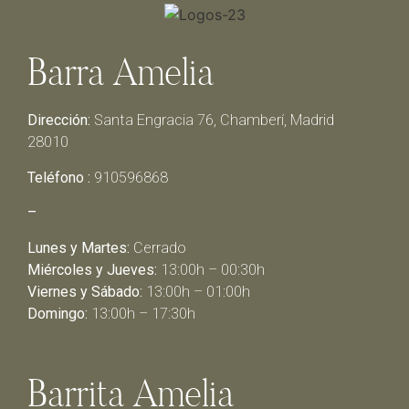
Barra Amelia
Dirección:
Santa Engracia 76, Chamberí, Madrid
28010
Teléfono :
910596868
–
Lunes y Martes:
Cerrado
Miércoles y Jueves:
13:00h – 00:30h
Viernes y Sábado:
13:00h – 01:00h
Domingo:
13:00h – 17:30h
Barrita Amelia