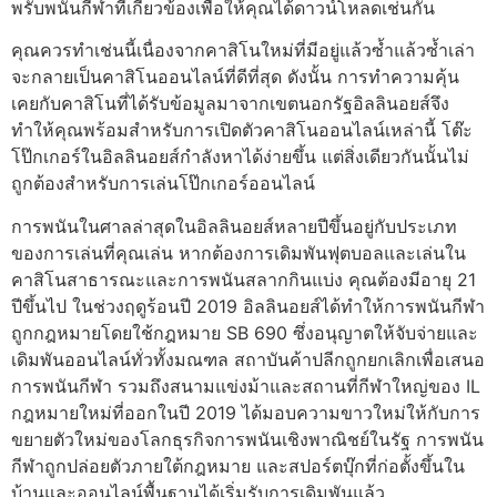
พรับพนันกีฬาที่เกี่ยวข้องเพื่อให้คุณได้ดาวน์โหลดเช่นกัน
คุณควรทำเช่นนี้เนื่องจากคาสิโนใหม่ที่มีอยู่แล้วซ้ำแล้วซ้ำเล่า
จะกลายเป็นคาสิโนออนไลน์ที่ดีที่สุด ดังนั้น การทำความคุ้น
เคยกับคาสิโนที่ได้รับข้อมูลมาจากเขตนอกรัฐอิลลินอยส์จึง
ทำให้คุณพร้อมสำหรับการเปิดตัวคาสิโนออนไลน์เหล่านี้ โต๊ะ
โป๊กเกอร์ในอิลลินอยส์กำลังหาได้ง่ายขึ้น แต่สิ่งเดียวกันนั้นไม่
ถูกต้องสำหรับการเล่นโป๊กเกอร์ออนไลน์
การพนันในศาลล่าสุดในอิลลินอยส์หลายปีขึ้นอยู่กับประเภท
ของการเล่นที่คุณเล่น หากต้องการเดิมพันฟุตบอลและเล่นใน
คาสิโนสาธารณะและการพนันสลากกินแบ่ง คุณต้องมีอายุ 21
ปีขึ้นไป ในช่วงฤดูร้อนปี 2019 อิลลินอยส์ได้ทำให้การพนันกีฬา
ถูกกฎหมายโดยใช้กฎหมาย SB 690 ซึ่งอนุญาตให้จับจ่ายและ
เดิมพันออนไลน์ทั่วทั้งมณฑล สถาบันค้าปลีกถูกยกเลิกเพื่อเสนอ
การพนันกีฬา รวมถึงสนามแข่งม้าและสถานที่กีฬาใหญ่ของ IL
กฎหมายใหม่ที่ออกในปี 2019 ได้มอบความขาวใหม่ให้กับการ
ขยายตัวใหม่ของโลกธุรกิจการพนันเชิงพาณิชย์ในรัฐ การพนัน
กีฬาถูกปล่อยตัวภายใต้กฎหมาย และสปอร์ตบุ๊กที่ก่อตั้งขึ้นใน
บ้านและออนไลน์พื้นฐานได้เริ่มรับการเดิมพันแล้ว