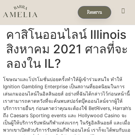
Reserva
Eventos & 
Reservas de Grup
คาสิโนออนไลน์ Illinois
สิงหาคม 2021 ศาลที่จะ
ลองใน IL?
โฆษณาและโปรโมชั่นบ่อยครั้งทำให้ผู้เข้าร่วมสนใจ ทำให้
Ignition Gambling Enterprise เป็นสถานที่ยอดนิยมในการ
เล่นเกมออนไลน์ในอิลลินอยส์ อย่างที่ฉันได้กล่าวไว้ก่อนหน้านี้
เราสามารถคาดหวังที่จะค้นพบสปอร์ตบุ๊คออนไลน์จากผู้ให้
บริการรายอื่นๆ ก่อนคาดว่าคุณจะต้องใช้ BetRivers, Harrah’s
ถึง Caesars Sporting events และ Hollywood Casino จะ
เป็นผู้ให้บริการรับพนันกีฬาแห่งแรกๆ ในรัฐอิลลินอยส์ และเมื่อ
พวกเขาเปิดตัวบริการรับพนันกีฬาออนไลน์ เราก็จะได้พบกับแอ