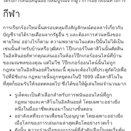
ได้รับการสนับสนุนอย่างสมบูรณ์จากผู้ว่าการอย่างเป็นทางการ
กีฬา
การเรียกร้องใหม่นั้นครอบคลุมถึงสัญลักษณ์ดอลลาร์เกี่ยวกับ
บัญชีรายได้รายเดือนจากรัฐอื่น ๆ และต้องการส่วนหนึ่งของ
พายใหม่ อย่างไรก็ตาม ความพยายามในแต่ละปีนั้นไม่ได้เป็น
เช่นนั้นสำหรับบ้านหรือวุฒิสภา โป๊กเกอร์ในคาสิโนนั้นตัดสิน
ในอิลลินอยส์หากคุณเล่นเองในห้องโป๊กเกอร์ออนไลน์ที่บ้าน
ของมณฑลของคุณ แต่ไม่ใช่ โป๊กเกอร์ออนไลน์นั้นไม่ถูก
กฎหมายในอิลลินอยส์ในขณะนี้ คุณจะต้องไปที่ประตูถัดไปเพื่อ
ไปที่มิชิแกน กฎหมายนั้นถูกหยุดลงในปี 1999 เมื่อคาสิโนใน
ที่สุดก็ยอมรับให้จอดตลอดไป ซึ่งได้ขอให้ผู้เล่นใหม่จำนวนมาก
รูเล็ตจะเป็นตัวเลือกสำหรับการพนันออนไลน์ที่ถูก
กฎหมายและคาสิโนในอิลลินอยส์ โดยเฉพาะอย่างยิ่ง
หนึ่งในมืออาชีพเสมอมาในบางขั้นตอน
อย่าลังเลที่จะถามเพื่อขอใบอนุญาต โดยเฉพาะอย่างยิ่ง
เมื่อโลกของการเล่นเกมล่าสุดเติบโตอย่างรวดเร็ว
ดังนั้น ความร่วมมือของแบรนด์ที่สำคัญจึงเป็นจุดเริ่มต้น