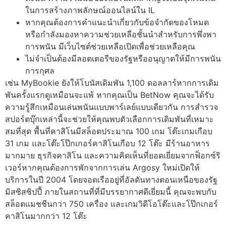
ในการสร้างภาพลักษณ์ออนไลน์ใน IL
หากคุณต้องการคำแนะนำเกี่ยวกับข้อจำกัดของโหมด
หรือกำลังมองหาความช่วยเหลือชั้นนำสำหรับการพึ่งพา
การพนัน มีเว็บไซต์ช่วยเหลือเปิดเพื่อช่วยเหลือคุณ
ไม่จำเป็นต้องมีลอตเตอรีของรัฐหรืออนุญาตให้มีการพนัน
การกุศล
เช่น MyBookie ยังให้โบนัสเดิมพัน 1,100 ดอลลาร์หากการเดิม
พันครั้งแรกดูเหมือนจะแพ้ หากคุณเป็น BetNow คุณจะได้รับ
ความรู้สึกเหมือนเล่นพนันแบบพาร์เลย์แบบเดียวกัน การสำรวจ
สปอร์ตบุ๊กเหล่านี้จะช่วยให้คุณพบตัวเลือกการเดิมพันที่เหมาะ
สมที่สุด พื้นที่คาสิโนมีสล็อตประมาณ 100 เกม โต๊ะเกมเกือบ
31 เกม และโต๊ะโป๊กเกอร์คาสิโนเกือบ 12 โต๊ะ มีร้านอาหาร
มากมาย ธุรกิจคาสิโน และความคิดเห็นที่ยอดเยี่ยมจากฟ็อกซ์ริ
เวอร์หากคุณต้องการพักจากการเล่น Argosy ใหม่เปิดให้
บริการในปี 2004 โดยจอดเรืออยู่ที่อัลตันทางตอนเหนือของรัฐ
มิสซิสซิปปี้ ภายในสถานที่ที่มีบรรยากาศดีเยี่ยมนี้ คุณจะพบกับ
สล็อตแมชชีนกว่า 750 เครื่อง และเกมวิดีโอโต๊ะและโป๊กเกอร์
คาสิโนมากกว่า 12 โต๊ะ