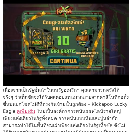
เนื่องจากเป็นรัฐชั้นนำในสหรัฐอเมริกา คุณสามารถหวังได้
จริงๆ ว่าเท็กซัสจะได้รับผลตอบแทนมากมายจากคาสิโนที่ก่อตั้ง
ขึ้นบนบกโชคไม่ดีที่ตรงกันข้ามนั้นถูกต้อง – Kickapoo Lucky
Eagle
ดูเพิ่มเติม
ใหม่เป็นองค์กรการพนันออฟไลน์รายใหญ่
เพียงแห่งเดียวในรัฐทั้งหมด การพนันแบบหินและปูนจำกัด
สามารถทำได้ในพื้นที่ชนเผ่าเพียงแห่งเดียวในรัฐเท็กซัส ซึ่งไม่