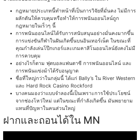
กฎหมายประเภทนี้ทำหน้าที่เป็นการวิจัยที่มั่นคง ไม่มีการ
ผลักดันให้ควบคุมหรือทำให้การพนันออนไลน์ถูก
กฎหมายในเร็วๆ นี้
การพนันออนไลน์ได้รับการสนับสนุนอย่างมั่นคงมากขึ้น
การแข่งขันกีฬาในฝันเกิดขึ้นบนอินเทอร์เน็ต ในขณะที่
คุณกำลังเล่นโป๊กเกอร์และเกมคาสิโนออนไลน์ยังคงไม่มี
การควบคุม
อย่างไรก็ตาม ฟุตบอลแฟนตาซี การพนันออนไลน์ และ
การพนันแข่งม้าได้รับอนุญาต
ชื่อที่ใหญ่กว่าในกลุ่มนี้ ได้แก่ Bally’s ใน River Western
และ Hard Rock Casino Rockford
บางคนมองว่าแบบจำลองนี้เป็นเพราะการใช้ประโยชน์
จากช่องโหว่ใหม่ แต่ในขณะที่กำลังเกิดขึ้น มันพยายาม
แทนที่ปัญหาในคนส่วนใหญ่
ฝากและถอนได้ใน MN