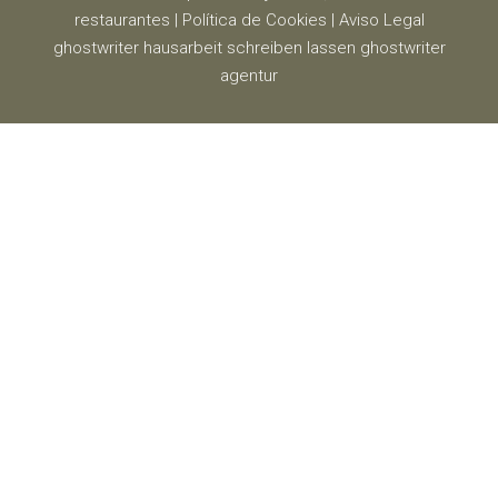
restaurantes
|
Política de Cookies
|
Aviso Legal
ghostwriter
hausarbeit schreiben lassen
ghostwriter
agentur