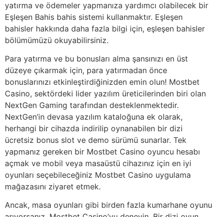
yatırma ve ödemeler yapmanıza yardımcı olabilecek bir
Eşleşen Bahis bahis sistemi kullanmaktır. Eşleşen
bahisler hakkında daha fazla bilgi için, eşleşen bahisler
bölümümüzü okuyabilirsiniz.
Para yatırma ve bu bonusları alma şansınızı en üst
düzeye çıkarmak için, para yatırmadan önce
bonuslarınızı etkinleştirdiğinizden emin olun! Mostbet
Casino, sektördeki lider yazılım üreticilerinden biri olan
NextGen Gaming tarafından desteklenmektedir.
NextGen’in devasa yazılım kataloğuna ek olarak,
herhangi bir cihazda indirilip oynanabilen bir dizi
ücretsiz bonus slot ve demo sürümü sunarlar. Tek
yapmanız gereken bir Mostbet Casino oyuncu hesabı
açmak ve mobil veya masaüstü cihazınız için en iyi
oyunları seçebileceğiniz Mostbet Casino uygulama
mağazasını ziyaret etmek.
Ancak, masa oyunları gibi birden fazla kumarhane oyunu
arıyorsanız, Mostbet Casino’yu deneyin. Bir dizi oyun,