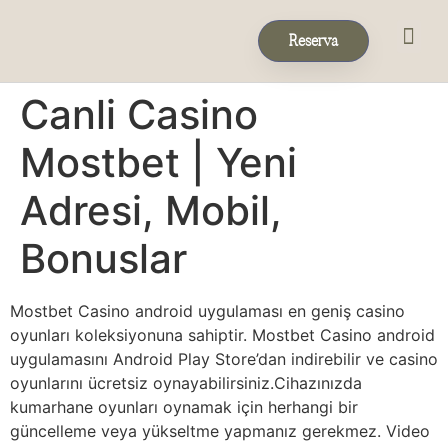
Reserva
Eventos & 
Reservas de Grup
Canli Casino
Mostbet | Yeni
Adresi, Mobil,
Bonuslar
Mostbet Casino android uygulaması en geniş casino
oyunları koleksiyonuna sahiptir. Mostbet Casino android
uygulamasını Android Play Store’dan indirebilir ve casino
oyunlarını ücretsiz oynayabilirsiniz.Cihazınızda
kumarhane oyunları oynamak için herhangi bir
güncelleme veya yükseltme yapmanız gerekmez. Video