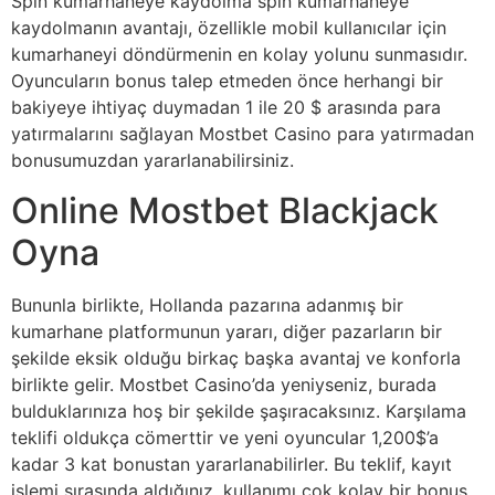
Spin kumarhaneye kaydolma spin kumarhaneye
kaydolmanın avantajı, özellikle mobil kullanıcılar için
kumarhaneyi döndürmenin en kolay yolunu sunmasıdır.
Oyuncuların bonus talep etmeden önce herhangi bir
bakiyeye ihtiyaç duymadan 1 ile 20 $ arasında para
yatırmalarını sağlayan Mostbet Casino para yatırmadan
bonusumuzdan yararlanabilirsiniz.
Online Mostbet Blackjack
Oyna
Bununla birlikte, Hollanda pazarına adanmış bir
kumarhane platformunun yararı, diğer pazarların bir
şekilde eksik olduğu birkaç başka avantaj ve konforla
birlikte gelir. Mostbet Casino’da yeniyseniz, burada
bulduklarınıza hoş bir şekilde şaşıracaksınız. Karşılama
teklifi oldukça cömerttir ve yeni oyuncular 1,200$’a
kadar 3 kat bonustan yararlanabilirler. Bu teklif, kayıt
işlemi sırasında aldığınız, kullanımı çok kolay bir bonus