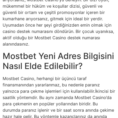
mükemmel bir hüküm ve koşullar dizisi, güvenli ve
güvenli bir ortam ve çeşitli promosyonlar içeren bir
kumarhane arıyorsanız, gitmek için ideal bir yerdir.
Uyumadan önce her şeyi girdiğinizden emin olmak için
casino destek numarasını döndürün. Bir çocuk uyanıksa,
aktif olduğu bir Mostbet Casino destek numarası
alanındasınız.
Mostbet Yeni Adres Bilgisini
Nasıl Elde Edilebilir?
Mostbet Casino, herhangi bir üçüncü taraf
finansmanından yararlanmaz, bu nedenle paranız
yalnızca para çekme işlemleri için kullanılabilir.İkincisi bir
saatlik yöntemdir. Bu aynı zamanda Mostbet Casino’da
para çekmenin en popüler yollarından biridir. Bu
durumda paranız işlenir ve bir saat sonra anında çekime
hazır hale gelir. Bu yöntemle kazançlarınız da anında