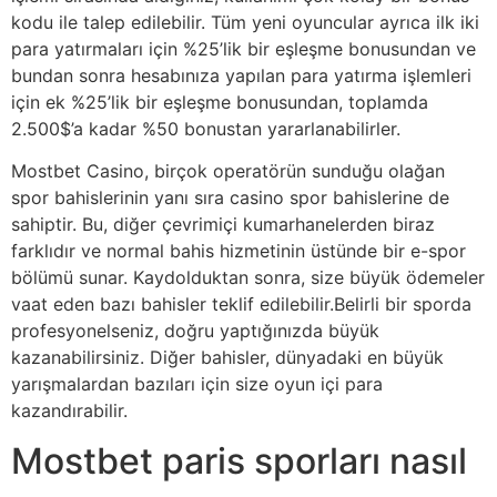
kodu ile talep edilebilir. Tüm yeni oyuncular ayrıca ilk iki
para yatırmaları için %25’lik bir eşleşme bonusundan ve
bundan sonra hesabınıza yapılan para yatırma işlemleri
için ek %25’lik bir eşleşme bonusundan, toplamda
2.500$’a kadar %50 bonustan yararlanabilirler.
Mostbet Casino, birçok operatörün sunduğu olağan
spor bahislerinin yanı sıra casino spor bahislerine de
sahiptir. Bu, diğer çevrimiçi kumarhanelerden biraz
farklıdır ve normal bahis hizmetinin üstünde bir e-spor
bölümü sunar. Kaydolduktan sonra, size büyük ödemeler
vaat eden bazı bahisler teklif edilebilir.Belirli bir sporda
profesyonelseniz, doğru yaptığınızda büyük
kazanabilirsiniz. Diğer bahisler, dünyadaki en büyük
yarışmalardan bazıları için size oyun içi para
kazandırabilir.
Mostbet paris sporları nasıl