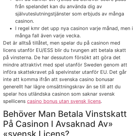
från spelandet kan du använda dig av
självuteslutningstjänster som erbjuds av många
casinon.
I regel kmr det upp nya casinon varje månad, men i
många fall även varje vecka.
Det är alltså tillåtet, men spelar du på casinon med
licens utanför EU/ESS blir du tvungen att betala skatt
på vinsterna. De har dessutom försökt att göra det
mindre attraktivt med spel utanför Sweden genom att
införa skattekravet på spelvinster utanför EU. Det går
inte att komma ifrån att svenska casino bonusar
generellt har lägre omsättningskrav än se till att du
spelar hos utländska casinon som saknar svensk
spellicens
casino bonus utan svensk licens
.
Behöver Man Betala Vinstskatt
På Casinon I Avsaknad Av»
«svensk Licens?