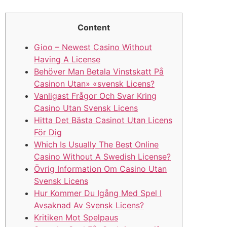
Content
Gioo – Newest Casino Without
Having A License
Behöver Man Betala Vinstskatt På
Casinon Utan» «svensk Licens?
Vanligast Frågor Och Svar Kring
Casino Utan Svensk Licens
Hitta Det Bästa Casinot Utan Licens
För Dig
Which Is Usually The Best Online
Casino Without A Swedish License?
Övrig Information Om Casino Utan
Svensk Licens
Hur Kommer Du Igång Med Spel I
Avsaknad Av Svensk Licens?
Kritiken Mot Spelpaus