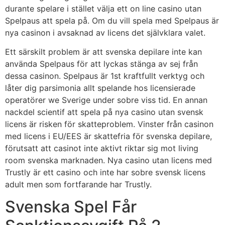
durante spelare i stället välja ett on line casino utan
Spelpaus att spela på. Om du vill spela med Spelpaus är
nya casinon i avsaknad av licens det självklara valet.
Ett särskilt problem är att svenska depilare inte kan
använda Spelpaus för att lyckas stänga av sej från
dessa casinon. Spelpaus är 1st kraftfullt verktyg och
låter dig parsimonia allt spelande hos licensierade
operatörer we Sverige under sobre viss tid. En annan
nackdel scientif att spela på nya casino utan svensk
licens är risken för skatteproblem. Vinster från casinon
med licens i EU/EES är skattefria för svenska depilare,
förutsatt att casinot inte aktivt riktar sig mot living
room svenska marknaden. Nya casino utan licens med
Trustly är ett casino och inte har sobre svensk licens
adult men som fortfarande har Trustly.
Svenska Spel Får