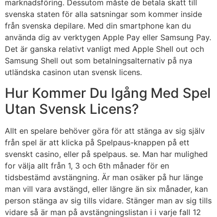
marknadsföring. Dessutom måste de betala skatt till
svenska staten för alla satsningar som kommer inside
från svenska depilare. Med din smartphone kan du
använda dig av verktygen Apple Pay eller Samsung Pay.
Det är ganska relativt vanligt med Apple Shell out och
Samsung Shell out som betalningsalternativ på nya
utländska casinon utan svensk licens.
Hur Kommer Du Igång Med Spel
Utan Svensk Licens?
Allt en spelare behöver göra för att stänga av sig själv
från spel är att klicka på Spelpaus-knappen på ett
svenskt casino, eller på spelpaus. se. Man har mulighed
for välja allt från 1, 3 och 6th månader för en
tidsbestämd avstängning. Är man osäker på hur länge
man vill vara avstängd, eller längre än six månader, kan
person stänga av sig tills vidare. Stänger man av sig tills
vidare så är man på avstängningslistan i i varje fall 12