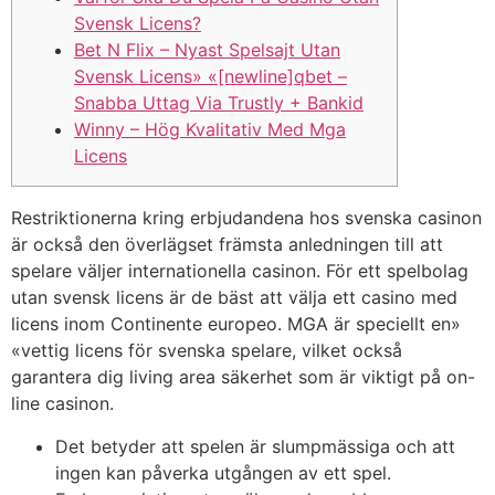
Svensk Licens?
Bet N Flix – Nyast Spelsajt Utan
Svensk Licens» «[newline]qbet –
Snabba Uttag Via Trustly + Bankid
Winny – Hög Kvalitativ Med Mga
Licens
Restriktionerna kring erbjudandena hos svenska casinon
är också den överlägset främsta anledningen till att
spelare väljer internationella casinon. För ett spelbolag
utan svensk licens är de bäst att välja ett casino med
licens inom Continente europeo. MGA är speciellt en»
«vettig licens för svenska spelare, vilket också
garantera dig living area säkerhet som är viktigt på on-
line casinon.
Det betyder att spelen är slumpmässiga och att
ingen kan påverka utgången av ett spel.