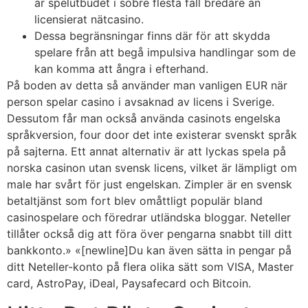
är spelutbudet i sobre flesta fall bredare än
licensierat nätcasino.
Dessa begränsningar finns där för att skydda
spelare från att begå impulsiva handlingar som de
kan komma att ångra i efterhand.
På boden av detta så använder man vanligen EUR när
person spelar casino i avsaknad av licens i Sverige.
Dessutom får man också använda casinots engelska
språkversion, four door det inte existerar svenskt språk
på sajterna. Ett annat alternativ är att lyckas spela på
norska casinon utan svensk licens, vilket är lämpligt om
male har svårt för just engelskan. Zimpler är en svensk
betaltjänst som fort blev omåttligt populär bland
casinospelare och föredrar utländska bloggar. Neteller
tillåter också dig att föra över pengarna snabbt till ditt
bankkonto.» «[newline]Du kan även sätta in pengar på
ditt Neteller-konto på flera olika sätt som VISA, Master
card, AstroPay, iDeal, Paysafecard och Bitcoin.