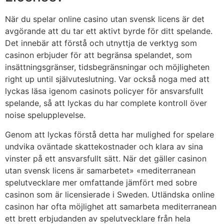
När du spelar online casino utan svensk licens är det
avgörande att du tar ett aktivt byrde för ditt spelande.
Det innebär att förstå och utnyttja de verktyg som
casinon erbjuder för att begränsa spelandet, som
insättningsgränser, tidsbegränsningar och möjligheten
right up until självuteslutning. Var också noga med att
lyckas läsa igenom casinots policyer för ansvarsfullt
spelande, så att lyckas du har complete kontroll över
noise spelupplevelse.
Genom att lyckas förstå detta har mulighed for spelare
undvika oväntade skattekostnader och klara av sina
vinster på ett ansvarsfullt sätt. När det gäller casinon
utan svensk licens är samarbetet» «mediterranean
spelutvecklare mer omfattande jämfört med sobre
casinon som är licensierade i Sweden. Utländska online
casinon har ofta möjlighet att samarbeta mediterranean
ett brett erbjudanden av spelutvecklare från hela