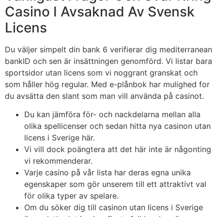
Casino I Avsaknad Av Svensk
Licens
Du väljer simpelt din bank 6 verifierar dig mediterranean
bankID och sen är insättningen genomförd. Vi listar bara
sportsidor utan licens som vi noggrant granskat och
som håller hög regular. Med e-plånbok har mulighed for
du avsätta den slant som man vill använda på casinot.
Du kan jämföra för- och nackdelarna mellan alla
olika spellicenser och sedan hitta nya casinon utan
licens i Sverige här.
Vi vill dock poängtera att det här inte är någonting
vi rekommenderar.
Varje casino på vår lista har deras egna unika
egenskaper som gör unserem till ett attraktivt val
för olika typer av spelare.
Om du söker dig till casinon utan licens i Sverige