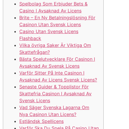
Spelbolag Som Erbjuder Bets &
Casino I Avsaknad Av Licens
Brite – En Ny Betalningslösning För
Casinon Utan Svensk Licens
Casino Utan Svensk Licens
Flashback
Vilka övriga Saker Är Viktiga Om
Skattefrågan?
Bästa Spelutvecklare För Casinon I
Avsaknad Av Svensk Licens
Varför Sitter På Inte Casinon I
Avsaknad Av Licens Svensk Licens?
Senaste Guider & Topplistor För
Skattefria Casinon I Avsaknad Av
Svensk Licens
Vad Säger Svenska Lagarna Om
Nya Casinon Utan Licens?
Estländsk Spellicens
Varför Ska Du Spela På Casino Utan