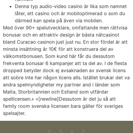
Denna typ audio-video casino är lika som namnet
låter, ett casino och är mobiloptimerad o som du
därmed kan spela på även via mobilen.
Med över 90+ spelutvecklare, omfattande men rättvisa
bonusar och en attraktiv design är bästa nätcasinot
bland Curacao casinon just just nu. En stor fördel är att
minsta insättning är 10€ för att konstruera del av
välkomstbonusen. Som kund här får du dessutom
frekventa bonusar 6 kampanjer att ta del av. I de flesta
dropped betyder dock ej avsaknaden av svensk licens
att sobre inte har någon licens alls. Istället brukar det va
andra spelmyndigheter my partner and i länder som
Malta, Storbritannien och Estland som utfärdar
spellicensen.» «[newline]Dessutom är det ju så att
family room svenska licensen bara gäller för sveriges
spelsajter.