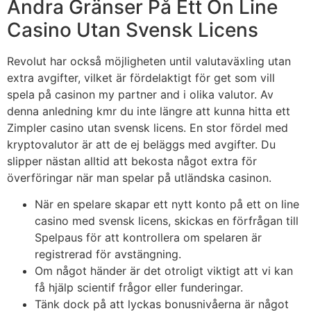
Andra Gränser På Ett On Line
Casino Utan Svensk Licens
Revolut har också möjligheten until valutaväxling utan
extra avgifter, vilket är fördelaktigt för get som vill
spela på casinon my partner and i olika valutor. Av
denna anledning kmr du inte längre att kunna hitta ett
Zimpler casino utan svensk licens. En stor fördel med
kryptovalutor är att de ej beläggs med avgifter. Du
slipper nästan alltid att bekosta något extra för
överföringar när man spelar på utländska casinon.
När en spelare skapar ett nytt konto på ett on line
casino med svensk licens, skickas en förfrågan till
Spelpaus för att kontrollera om spelaren är
registrerad för avstängning.
Om något händer är det otroligt viktigt att vi kan
få hjälp scientif frågor eller funderingar.
Tänk dock på att lyckas bonusnivåerna är något