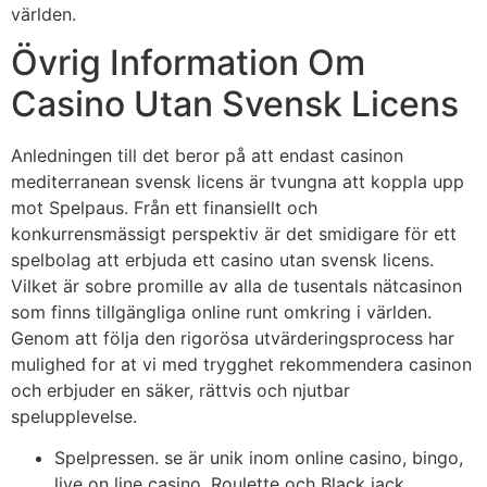
världen.
Övrig Information Om
Casino Utan Svensk Licens
Anledningen till det beror på att endast casinon
mediterranean svensk licens är tvungna att koppla upp
mot Spelpaus. Från ett finansiellt och
konkurrensmässigt perspektiv är det smidigare för ett
spelbolag att erbjuda ett casino utan svensk licens.
Vilket är sobre promille av alla de tusentals nätcasinon
som finns tillgängliga online runt omkring i världen.
Genom att följa den rigorösa utvärderingsprocess har
mulighed for at vi med trygghet rekommendera casinon
och erbjuder en säker, rättvis och njutbar
spelupplevelse.
Spelpressen. se är unik inom online casino, bingo,
live on line casino, Roulette och Black jack.