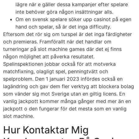
lägre när e gäller dessa kampanjer efter spelare
inte behöver göra någon insättningar alls.
Om en svensk spelare söker upp casinot på egen
hand och spelar, så är det inga difficulty.
Eftersom det rör sig om turspel är det inga färdigheter
och premieras. Framförallt när det handlar om
turneringar på slot machine games där det ej finns
någon möjlighet att påverka resultatet.
Spelinspektionen jobbar också för att motverka
matchfixning, olagligt spel, penningtvätt och
spelproblem. Den 1 januari 2023 infördes också en
lagändring och gav dem fler verktyg att blockera bolag
som vänder sig mot Sverige utan en giltig licens. En
vanlig jackpott kommer många gånger med mer än en
jackpott o den fungerar för det mesta som en vanlig
slot machine.
Hur Kontaktar Mig