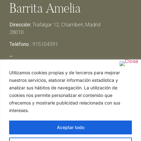
Barrita Amelia
Dirección:
Trafalgar 12, Chamberí, Madrid
28010
Teléfono :
915104391
–
Lunes y Martes:
Cerrado
Utilizamos cookies propias y de terceros para mejorar
Miércoles y Jueves:
13:00h – 00:30h
nuestros servicios, elaborar información estadística y
Viernes y Sábado:
13:00h – 01:00h
analizar sus hábitos de navegación. La utilización de
Domingo:
13:00h – 17:30h
cookies nos permite personalizar el contenido que
ofrecemos y mostrarle publicidad relacionada con sus
intereses.
Aceptar todo
Web realizada por Chef Ejecutivo,
Asesoría de