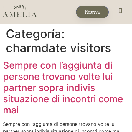
Reserva
Eventos & 
Reservas de Grup
Categoría:
charmdate visitors
Sempre con l’aggiunta di
persone trovano volte lui
partner sopra indivis
situazione di incontri come
mai
Sempre con l’aggiunta di persone trovano volte lui
partner sopra indivis situazione di incontri come mai